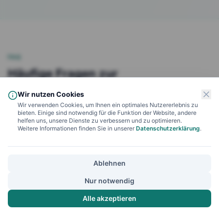
FAQ
Häufige Fragen zur
Lohnabrechnung und Buchhaltung
Wir nutzen Cookies
in
Heidelberg
Wir verwenden Cookies, um Ihnen ein optimales Nutzererlebnis zu
bieten. Einige sind notwendig für die Funktion der Website, andere
helfen uns, unsere Dienste zu verbessern und zu optimieren.
Weitere Informationen finden Sie in unserer
Datenschutzerklärung
.
Was unterscheidet ein digitales Lohnbüro wie SOLL-
HABEN.digital von einem klassischen Lohnbüro in
Heidelberg?
Ablehnen
Nur notwendig
Kann SOLL-HABEN.digital die Lohnabrechnung auch
für Unternehmen in Heidelberg remote übernehmen?
Alle akzeptieren