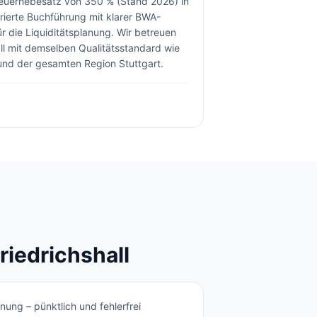
uerhebesatz von 350 % (Stand 2026) in
turierte Buchführung mit klarer BWA-
 die Liquiditätsplanung.
Wir betreuen
ll
mit demselben Qualitätsstandard wie
nd der gesamten Region Stuttgart.
riedrichshall
ung – pünktlich und fehlerfrei