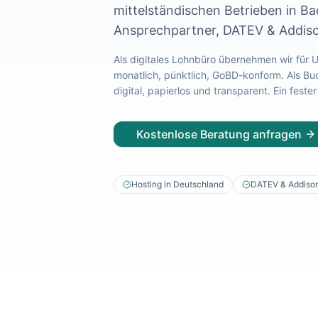
mittelständischen Betrieben
in
Ba
Lohnabrechnung Freiburg
Ansprechpartner, DATEV & Addiso
Lohnabrechnung Mannheim
Lohnabrechnung Heidelberg
Als digitales Lohnbüro übernehmen wir für
Lohnabrechnung Ulm
monatlich, pünktlich, GoBD-konform. Als Bu
Lohnabrechnung Reutlingen
digital, papierlos und transparent. Ein fes
Lohnabrechnung Tübingen
Lohnabrechnung Pforzheim
Lohnabrechnung Konstanz
Kostenlose Beratung anfragen
Lohnabrechnung Ludwigsburg
Lohnabrechnung Esslingen am Neckar
Finanzbuchhaltung Backnang
Hosting in Deutschland
DATEV & Addiso
Finanzbuchhaltung Stuttgart
Finanzbuchhaltung Heilbronn
Finanzbuchhaltung Karlsruhe
Finanzbuchhaltung Freiburg
Finanzbuchhaltung Mannheim
Finanzbuchhaltung Heidelberg
Finanzbuchhaltung Ulm