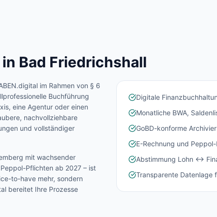
 in
Bad Friedrichshall
ABEN.digital im Rahmen von § 6
l
professionelle Buchführung
Digitale Finanzbuchhaltu
xis, eine Agentur oder einen
Monatliche BWA, Saldenl
aubere, nachvollziehbare
ngen und vollständiger
GoBD-konforme Archivier
E-Rechnung und Peppol-In
temberg
mit wachsender
Abstimmung Lohn ↔ Fina
eppol-Pflichten ab 2027 – ist
Transparente Datenlage f
Nice-to-have mehr, sondern
l bereitet Ihre Prozesse