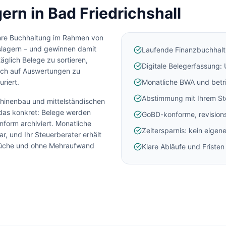
ern in
Bad Friedrichshall
hre Buchhaltung im Rahmen von
slagern – und gewinnen damit
Laufende Finanzbuchhalt
täglich Belege zu sortieren,
Digitale Belegerfassung:
ich auf Auswertungen zu
uriert.
Monatliche BWA und betr
Abstimmung mit Ihrem St
schinenbau und mittelständischen
as konkret: Belege werden
GoBD-konforme, revisions
nform archiviert. Monatliche
Zeitersparnis: kein eigen
, und Ihr Steuerberater erhält
Brüche und ohne Mehraufwand
Klare Abläufe und Friste