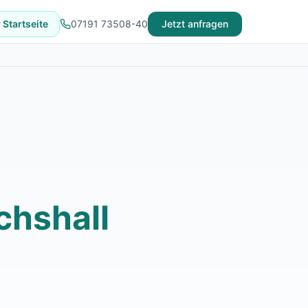
 Startseite
07191 73508-40
Jetzt anfragen
chshall