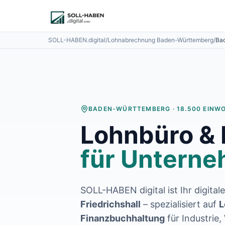
Lohnabrechnung auslagern
Finanzbuchhaltung auslagern
E-Rechnung und Peppol
SOLL-HABEN.digital
/
Lohnabrechnung
Baden-Württemberg
/
Bad
Digitale Personalakte 2027
Prozessoptimierung
Branchenlösungen
ERFA und Seminare
Helpdesk und Tools
Alle Standorte
BADEN-WÜRTTEMBERG
·
18.500
EINW
Über uns
Lohnbüro &
Kontakt
Häufige Fragen FAQ
für Unterne
Blog
Lohnabrechnung Backnang
Lohnabrechnung Waiblingen
Lohnabrechnung Schorndorf
SOLL-HABEN digital ist Ihr digital
Lohnabrechnung Stuttgart
Friedrichshall
– spezialisiert auf
L
Lohnabrechnung Heilbronn
Finanzbuchhaltung
für
Industrie
Lohnabrechnung Karlsruhe