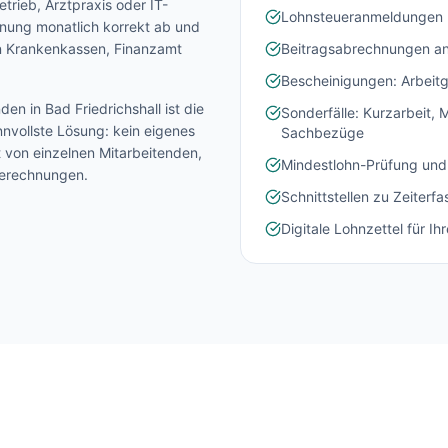
trieb, Arztpraxis oder IT-
Lohnsteueranmeldungen 
chnung monatlich korrekt ab und
an Krankenkassen, Finanzamt
Beitragsabrechnungen an
Bescheinigungen: Arbeitg
nden in
Bad Friedrichshall
ist die
Sonderfälle: Kurzarbeit,
nvollste Lösung: kein eigenes
Sachbezüge
t von einzelnen Mitarbeitenden,
Mindestlohn-Prüfung und
Berechnungen.
Schnittstellen zu Zeiter
Digitale Lohnzettel für Ih