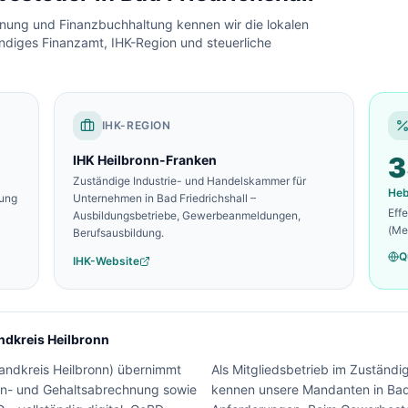
chnung und Finanzbuchhaltung kennen wir die lokalen
ndiges Finanzamt, IHK-Region und steuerliche
IHK-REGION
3
IHK Heilbronn-Franken
Zuständige Industrie- und Handelskammer für
He
zung
Unternehmen in
Bad Friedrichshall
–
Eff
Ausbildungsbetriebe, Gewerbeanmeldungen,
(Me
Berufsausbildung.
Q
IHK-Website
ndkreis Heilbronn
andkreis Heilbronn
) übernimmt
Als Mitgliedsbetrieb im Zuständi
hn- und Gehaltsabrechnung sowie
kennen unsere Mandanten in Bad F