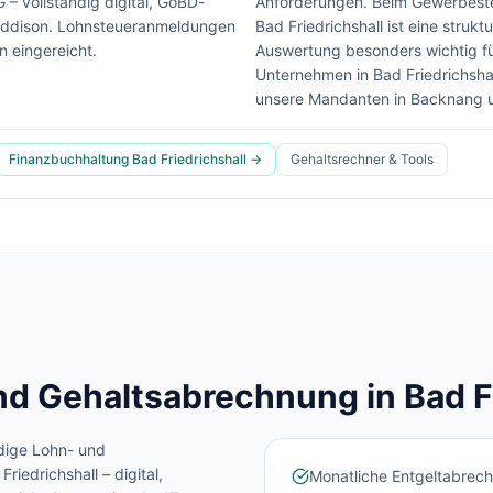
– vollständig digital, GoBD-
Anforderungen.
Beim Gewerbeste
ddison.
Lohnsteueranmeldungen
Bad Friedrichshall ist eine struk
 eingereicht.
Auswertung besonders wichtig für
Unternehmen in
Bad Friedrichsha
unsere Mandanten in Backnang u
Finanzbuchhaltung
Bad Friedrichshall
→
Gehaltsrechner & Tools
d Gehaltsabrechnung in
Bad F
dige Lohn- und
Friedrichshall
– digital,
Monatliche Entgeltabrechn