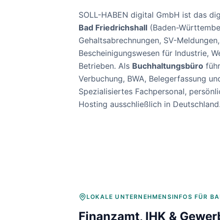
Baulohnabrechnung Backnang
Baulohnabrechnung Stuttgart
SOLL-HABEN digital GmbH ist das dig
Baulohnabrechnung Heilbronn
Bad Friedrichshall
(
Baden-Württembe
Baulohnabrechnung Karlsruhe
Gehaltsabrechnungen, SV-Meldungen
Bescheinigungswesen für
Industrie, W
Betrieben
. Als
Buchhaltungsbüro
führ
Verbuchung, BWA, Belegerfassung un
Spezialisiertes Fachpersonal, persö
Hosting ausschließlich in Deutschland
LOKALE UNTERNEHMENSINFOS FÜR
BA
Finanzamt, IHK & Gewer