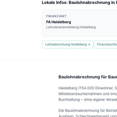
Lokale Infos: Baulohnabrechnung in
FINANZAMT
FA
Heidelberg
Lohnsteueranmeldung
Heidelberg
Lohnabrechnung
Heidelberg
→
Finanzbuchh
Baulohnabrechnung für Bauu
Heidelberg (154.000 Einwohner, Sta
Mittelstandsunternehmen und innov
Buchhaltung – ohne eigene Verwaltu
Die Baulohnabrechnung für Betrieb
Auslösen, Schlechtwettergeld und