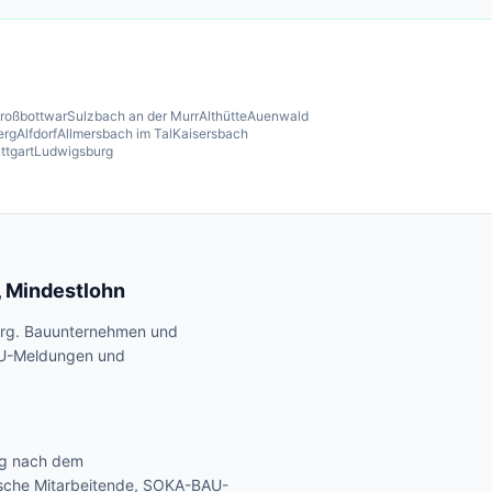
roßbottwar
Sulzbach an der Murr
Althütte
Auenwald
erg
Alfdorf
Allmersbach im Tal
Kaisersbach
ttgart
Ludwigsburg
, Mindestlohn
berg. Bauunternehmen und
AU-Meldungen und
ng nach dem
ische Mitarbeitende, SOKA-BAU-