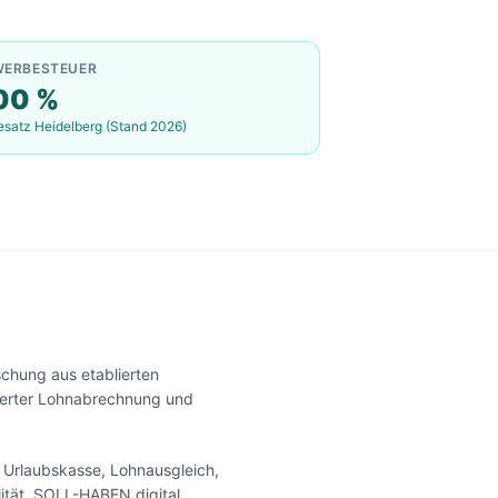
WERBESTEUER
00
%
esatz
Heidelberg
(Stand 2026)
schung aus etablierten
agerter Lohnabrechnung und
: Urlaubskasse, Lohnausgleich,
ität. SOLL-HABEN.digital