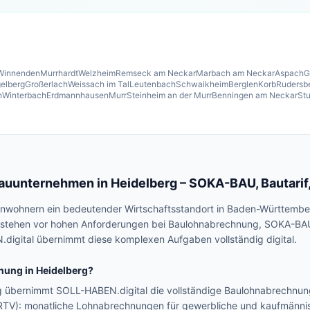
Winnenden
Murrhardt
Welzheim
Remseck am Neckar
Marbach am Neckar
Aspach
G
elberg
Großerlach
Weissach im Tal
Leutenbach
Schwaikheim
Berglen
Korb
Rudersb
n
Winterbach
Erdmannhausen
Murr
Steinheim an der Murr
Benningen am Neckar
Stu
Bauunternehmen in
Heidelberg
– SOKA-BAU, Bautarif
 Einwohnern ein bedeutender Wirtschaftsstandort in Baden-Württem
g stehen vor hohen Anforderungen bei Baulohnabrechnung, SOKA-B
.digital übernimmt diese komplexen Aufgaben vollständig digital.
nung in
Heidelberg
?
g übernimmt SOLL-HABEN.digital die vollständige Baulohnabrechnu
RTV): monatliche Lohnabrechnungen für gewerbliche und kaufmänn