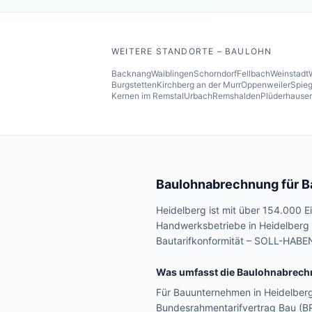
WEITERE STANDORTE – BAULOHN
Backnang
Waiblingen
Schorndorf
Fellbach
Weinstadt
Burgstetten
Kirchberg an der Murr
Oppenweiler
Spieg
Kernen im Remstal
Urbach
Remshalden
Plüderhause
Baulohnabrechnung für 
Heidelberg ist mit über 154.000
Handwerksbetriebe in Heidelber
Bautarifkonformität – SOLL-HABEN
Was umfasst die Baulohnabrech
Für Bauunternehmen in Heidelber
Bundesrahmentarifvertrag Bau (B