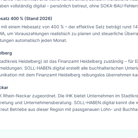
n vollständig digital – persönlich betreut, ohne SOKA-BAU-Fehlerri
Blick.
esatz
400
% (Stand 2026)
Zur Startseite
mit einem Hebesatz von 400 % – der effektive Satz beträgt rund 14
Nein danke, ich bleibe auf dieser Seite
BWA, um Vorauszahlungen realistisch zu planen und steuerliche Übe
ertungen automatisch jeden Monat.
elberg
tadtkreis Heidelberg) ist das Finanzamt Heidelberg zuständig – für
dungen. SOLL-HABEN.digital erstellt alle buchhalterischen Unterlag
unikation mit dem Finanzamt Heidelberg reibungslos übernehmen ka
ckar
HK Rhein-Neckar zugeordnet. Die IHK bietet Unternehmen im Stadtkre
tretung und Unternehmensberatung. SOLL-HABEN.digital kennt die w
treut Betriebe aus dieser Region mit passgenauen Lohn- und Buchha