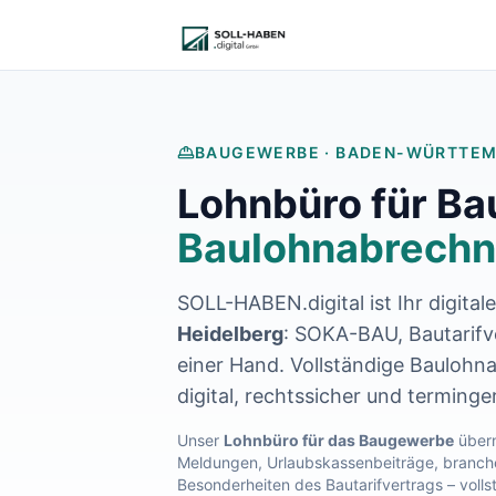
Lohnabrechnung auslagern
Finanzbuchhaltung auslagern
E-Rechnung und Peppol
Digitale Personalakte 2027
Prozessoptimierung
Branchenlösungen
BAUGEWERBE ·
BADEN-WÜRTTE
ERFA und Seminare
Lohnbüro für B
Helpdesk und Tools
Alle Standorte
Baulohnabrechn
Über uns
Kontakt
SOLL-HABEN.digital ist Ihr digital
Häufige Fragen FAQ
Blog
Heidelberg
: SOKA-BAU, Bautarifve
Lohnabrechnung Backnang
einer Hand. Vollständige Baulohn
Lohnabrechnung Waiblingen
digital, rechtssicher und terminge
Lohnabrechnung Schorndorf
Lohnabrechnung Stuttgart
Unser
Lohnbüro für das Baugewerbe
übern
Meldungen, Urlaubskassenbeiträge, branche
Lohnabrechnung Heilbronn
Besonderheiten des Bautarifvertrags – volls
Lohnabrechnung Karlsruhe