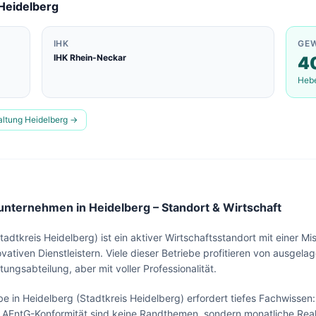
Heidelberg
IHK
GE
IHK Rhein-Neckar
4
Heb
altung
Heidelberg
→
nternehmen in Heidelberg – Standort & Wirtschaft
dtkreis Heidelberg) ist ein aktiver Wirtschaftsstandort mit einer Mi
ativen Dienstleistern. Viele dieser Betriebe profitieren von ausgel
ngsabteilung, aber mit voller Professionalität.
Lohn & Buchhaltung in
Heidelberg
?
e in Heidelberg (Stadtkreis Heidelberg) erfordert tiefes Fachwissen
Sehen Sie unser komplettes Angebot für Ihr
 AEntG-Konformität sind keine Randthemen, sondern monatliche Real
Unternehmen – in 30 Sekunden alles auf einen