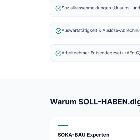
Baulohnabrechnung Backnang
Sozialkassenmeldungen (Urlaubs- und
Baulohnabrechnung Stuttgart
Baulohnabrechnung Heilbronn
Baulohnabrechnung Karlsruhe
Auswärtstätigkeit & Auslöse-Abrechn
Arbeitnehmer-Entsendegesetz (AEntG
Warum SOLL-HABEN.digit
SOKA-BAU Experten