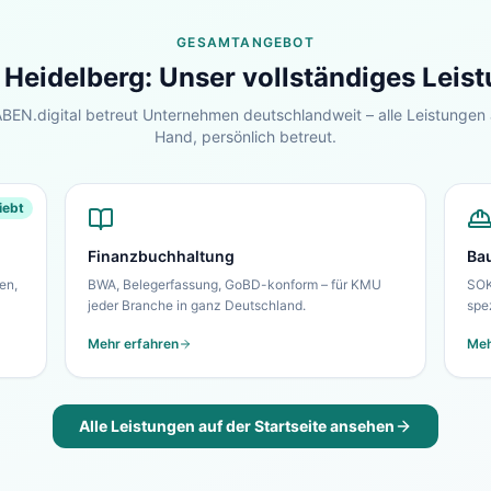
GESAMTANGEBOT
r
Heidelberg
: Unser vollständiges Lei
EN.digital betreut Unternehmen deutschlandweit – alle Leistungen 
Hand, persönlich betreut.
iebt
Finanzbuchhaltung
Ba
en,
BWA, Belegerfassung, GoBD-konform – für KMU
SOK
jeder Branche in ganz Deutschland.
spe
Mehr erfahren
Meh
Alle Leistungen auf der Startseite ansehen