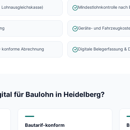
 Lohnausgleichskasse)
Mindestlohnkontrolle nach 
ung
Geräte- und Fahrzeugkost
) konforme Abrechnung
Digitale Belegerfassung &
al für Baulohn in
Heidelberg
?
Bautarif-konform
B