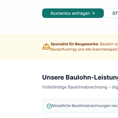
Lohnabrechnung Freiburg
Lohnabrechnung Mannheim
Kostenlos anfragen
07
Lohnabrechnung Heidelberg
Lohnabrechnung Ulm
Lohnabrechnung Reutlingen
Lohnabrechnung Tübingen
Lohnabrechnung Pforzheim
Spezialist für Baugewerbe:
Baulohn un
Lohnabrechnung Konstanz
Bautarifvertrag und alle branchenspez
Lohnabrechnung Ludwigsburg
Lohnabrechnung Esslingen am Neckar
Finanzbuchhaltung Backnang
Finanzbuchhaltung Stuttgart
Unsere Baulohn-Leistun
Finanzbuchhaltung Heilbronn
Vollständige Baulohnabrechnung – di
Finanzbuchhaltung Karlsruhe
Finanzbuchhaltung Freiburg
Finanzbuchhaltung Mannheim
Monatliche Baulohnabrechnungen na
Finanzbuchhaltung Heidelberg
Finanzbuchhaltung Ulm