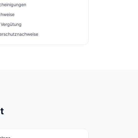
cheinigungen
chweise
 Vergütung
erschutznachweise
t