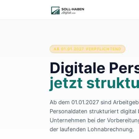
Lohnabrechnung auslagern
Finanzbuchhaltung auslagern
E-Rechnung und Peppol
Digitale Personalakte 2027
Prozessoptimierung
Branchenlösungen
ERFA und Seminare
AB 01.01.2027 VERPFLICHTEND
Helpdesk und Tools
Digitale Per
Alle Standorte
Über uns
jetzt strukt
Kontakt
Häufige Fragen FAQ
Blog
Lohnabrechnung Backnang
Ab dem 01.01.2027 sind Arbeitgeb
Lohnabrechnung Waiblingen
Personaldaten strukturiert digital
Lohnabrechnung Schorndorf
Unternehmen bei der Vorbereitung
Lohnabrechnung Stuttgart
der laufenden Lohnabrechnung.
Lohnabrechnung Heilbronn
Lohnabrechnung Karlsruhe