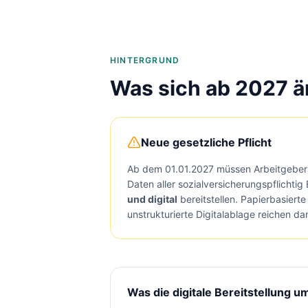
Baulohnabrechnung Backnang
Baulohnabrechnung Stuttgart
Baulohnabrechnung Heilbronn
Baulohnabrechnung Karlsruhe
HINTERGRUND
Was sich ab 2027 ä
Neue gesetzliche Pflicht
Ab dem 01.01.2027 müssen Arbeitgeber
Daten aller sozialversicherungspflichtig
und digital
bereitstellen. Papierbasiert
unstrukturierte Digitalablage reichen da
Was die digitale Bereitstellung u