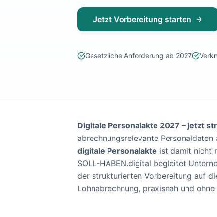
Lohnabrechnung Freiburg
Jetzt Vorbereitung starten
Lohnabrechnung Mannheim
Lohnabrechnung Heidelberg
Lohnabrechnung Ulm
Lohnabrechnung Reutlingen
Gesetzliche Anforderung ab 2027
Verk
Lohnabrechnung Tübingen
Lohnabrechnung Pforzheim
Lohnabrechnung Konstanz
Lohnabrechnung Ludwigsburg
Lohnabrechnung Esslingen am Neckar
Digitale Personalakte 2027 – jetzt st
Finanzbuchhaltung Backnang
Finanzbuchhaltung Stuttgart
abrechnungsrelevante Personaldaten all
Finanzbuchhaltung Heilbronn
digitale Personalakte
ist damit nicht 
Finanzbuchhaltung Karlsruhe
SOLL-HABEN.digital begleitet Untern
Finanzbuchhaltung Freiburg
der strukturierten Vorbereitung auf d
Finanzbuchhaltung Mannheim
Lohnabrechnung, praxisnah und ohne 
Finanzbuchhaltung Heidelberg
Finanzbuchhaltung Ulm