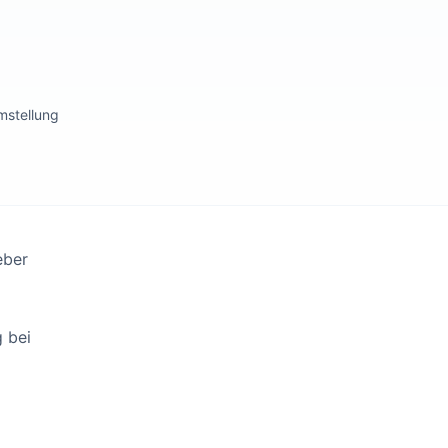
mstellung
eber
 bei