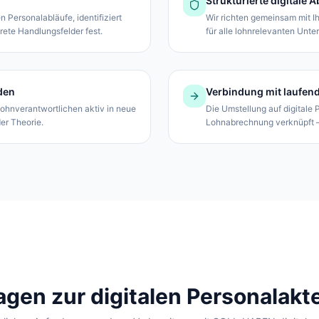
Strukturierte digitale 
 Personalabläufe, identifiziert
Wir richten gemeinsam mit Ih
rete Handlungsfelder fest.
für alle lohnrelevanten Unt
den
Verbindung mit laufe
ohnverantwortlichen aktiv in neue
Die Umstellung auf digitale P
er Theorie.
Lohnabrechnung verknüpft – 
agen zur digitalen Personalakt