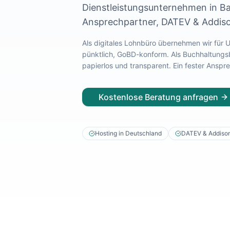
Dienstleistungsunternehmen
in
B
Lohnabrechnung Freiburg
Ansprechpartner, DATEV & Addiso
Lohnabrechnung Mannheim
Lohnabrechnung Heidelberg
Als digitales Lohnbüro übernehmen wir für
Lohnabrechnung Ulm
pünktlich, GoBD-konform. Als Buchhaltungsbü
Lohnabrechnung Reutlingen
papierlos und transparent. Ein fester Ansp
Lohnabrechnung Tübingen
Lohnabrechnung Pforzheim
Lohnabrechnung Konstanz
Kostenlose Beratung anfragen
Lohnabrechnung Ludwigsburg
Lohnabrechnung Esslingen am Neckar
Finanzbuchhaltung Backnang
Hosting in Deutschland
DATEV & Addiso
Finanzbuchhaltung Stuttgart
Finanzbuchhaltung Heilbronn
Finanzbuchhaltung Karlsruhe
Finanzbuchhaltung Freiburg
Finanzbuchhaltung Mannheim
Finanzbuchhaltung Heidelberg
Finanzbuchhaltung Ulm