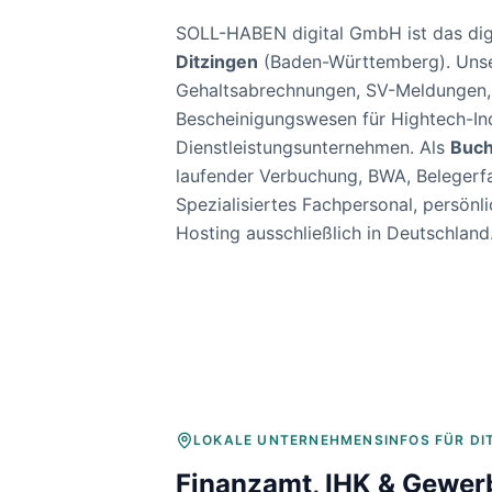
Baulohnabrechnung Backnang
Baulohnabrechnung Stuttgart
SOLL-HABEN digital GmbH ist das dig
Baulohnabrechnung Heilbronn
Ditzingen
(
Baden-Württemberg
). Uns
Baulohnabrechnung Karlsruhe
Gehaltsabrechnungen, SV-Meldungen
Bescheinigungswesen für
Hightech-In
Dienstleistungsunternehmen
. Als
Buch
laufender Verbuchung, BWA, Belegerf
Spezialisiertes Fachpersonal, persö
Hosting ausschließlich in Deutschland
LOKALE UNTERNEHMENSINFOS FÜR
DI
Finanzamt, IHK & Gewer