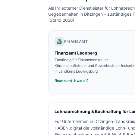
Als Ihr externer Dienstleister für Lohnabre
Gegebenheiten in
Ditzingen
– zuständiges F
(Stand 2026).
FINANZAMT
Finanzamt
Leonberg
Zuständig für Einkommensteuer,
Körperschaftsteuer und Gewerbesteuerfestset
in
Landkreis Ludwigsburg
.
finanzamt-bw.de
Lohnabrechnung & Buchhaltung für
La
Für Unternehmen in
Ditzingen
(
Landkrei
HABEN.digital die vollständige Lohn- u
Finanzbuchhaltung nach § 6 Nr. 4 StBerG 