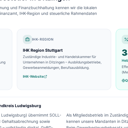
chnung und Finanzbuchhaltung kennen wir die lokalen
inanzamt, IHK-Region und steuerliche Rahmendaten
IHK-REGION
3
IHK Region Stuttgart
Zuständige Industrie- und Handelskammer für
He
zung
Unternehmen in
Ditzingen
– Ausbildungsbetriebe,
Eff
Gewerbeanmeldungen, Berufsausbildung.
(Me
IHK-Website
Q
ndkreis Ludwigsburg
s Ludwigsburg
) übernimmt SOLL-
Als Mitgliedsbetrieb im Zuständi
nd Gehaltsabrechnung sowie
kennen unsere Mandanten in Ditz
– vollständig digital, GoBD-
Beim Gewerbesteuerhebesatz von