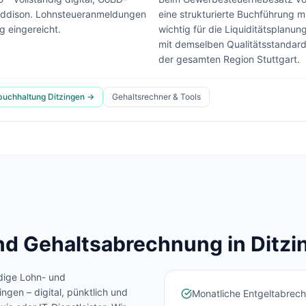
ddison.
Lohnsteueranmeldungen
eine strukturierte Buchführung 
 eingereicht.
wichtig für die Liquiditätsplanung
mit demselben Qualitätsstandar
der gesamten Region Stuttgart.
buchhaltung
Ditzingen
→
Gehaltsrechner & Tools
d Gehaltsabrechnung in
Ditzi
Lohn & Buchhaltung in
Ditzingen
?
dige Lohn- und
Sehen Sie unser komplettes Angebot für Ihr
zingen
– digital, pünktlich und
Monatliche Entgeltabrechn
Unternehmen – in 30 Sekunden alles auf einen