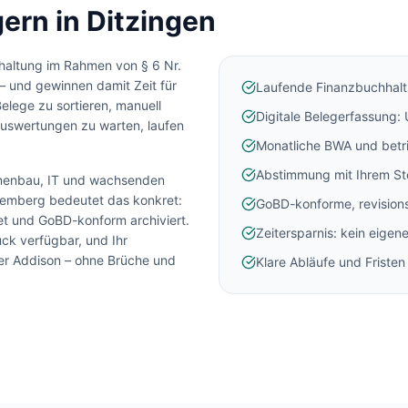
ern in
Ditzingen
haltung im Rahmen von § 6 Nr.
– und gewinnen damit Zeit für
Laufende Finanzbuchhalt
Belege zu sortieren, manuell
Digitale Belegerfassung:
uswertungen zu warten, laufen
Monatliche BWA und betr
Abstimmung mit Ihrem St
inenbau, IT und wachsenden
temberg
bedeutet das konkret:
GoBD-konforme, revisions
tet und GoBD-konform archiviert.
Zeitersparnis: kein eigen
ck verfügbar, und Ihr
der Addison – ohne Brüche und
Klare Abläufe und Friste