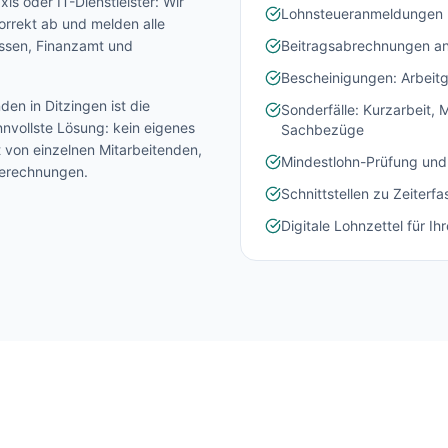
is oder IT-Dienstleister: Wir
Lohnsteueranmeldungen 
Blick.
orrekt ab und melden alle
assen, Finanzamt und
Beitragsabrechnungen an
Zur Startseite
Bescheinigungen: Arbeitg
Nein danke, ich bleibe auf dieser Seite
nden in
Ditzingen
ist die
Sonderfälle: Kurzarbeit,
nvollste Lösung: kein eigenes
Sachbezüge
t von einzelnen Mitarbeitenden,
Mindestlohn-Prüfung und
Berechnungen.
Schnittstellen zu Zeiter
Digitale Lohnzettel für Ih