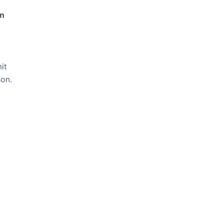
in
it
on.