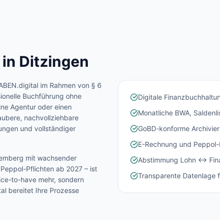
 in
Ditzingen
ABEN.digital im Rahmen von § 6
sionelle Buchführung ohne
Digitale Finanzbuchhaltu
ine Agentur oder einen
Monatliche BWA, Saldenl
aubere, nachvollziehbare
ngen und vollständiger
GoBD-konforme Archivier
E-Rechnung und Peppol-In
temberg
mit wachsender
Abstimmung Lohn ↔ Fina
eppol-Pflichten ab 2027 – ist
Transparente Datenlage f
Nice-to-have mehr, sondern
l bereitet Ihre Prozesse