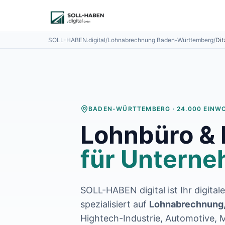
Lohnabrechnung auslagern
Finanzbuchhaltung auslagern
E-Rechnung und Peppol
SOLL-HABEN.digital
/
Lohnabrechnung
Baden-Württemberg
/
Dit
Digitale Personalakte 2027
Prozessoptimierung
Branchenlösungen
ERFA und Seminare
Helpdesk und Tools
Alle Standorte
BADEN-WÜRTTEMBERG
·
24.000
EINW
Über uns
Lohnbüro &
Kontakt
Häufige Fragen FAQ
für Unterne
Blog
Lohnabrechnung Backnang
Lohnabrechnung Waiblingen
Lohnabrechnung Schorndorf
SOLL-HABEN digital ist Ihr digital
Lohnabrechnung Stuttgart
spezialisiert auf
Lohnabrechnung,
Lohnabrechnung Heilbronn
Hightech-Industrie, Automotive,
Lohnabrechnung Karlsruhe