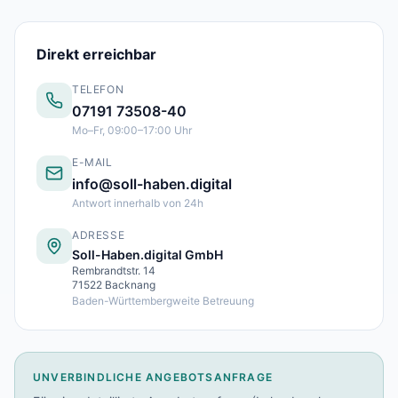
Lohnabrechnung Freiburg
Lohnabrechnung Mannheim
Direkt erreichbar
Lohnabrechnung Heidelberg
Lohnabrechnung Ulm
TELEFON
Lohnabrechnung Reutlingen
07191 73508-40
Lohnabrechnung Tübingen
Mo–Fr, 09:00–17:00 Uhr
Lohnabrechnung Pforzheim
E-MAIL
Lohnabrechnung Konstanz
info@soll-haben.digital
Lohnabrechnung Ludwigsburg
Antwort innerhalb von 24h
Lohnabrechnung Esslingen am Neckar
Finanzbuchhaltung Backnang
ADRESSE
Finanzbuchhaltung Stuttgart
Soll-Haben.digital GmbH
Rembrandtstr. 14
Finanzbuchhaltung Heilbronn
71522 Backnang
Finanzbuchhaltung Karlsruhe
Baden-Württembergweite Betreuung
Finanzbuchhaltung Freiburg
Finanzbuchhaltung Mannheim
Finanzbuchhaltung Heidelberg
UNVERBINDLICHE ANGEBOTSANFRAGE
Finanzbuchhaltung Ulm