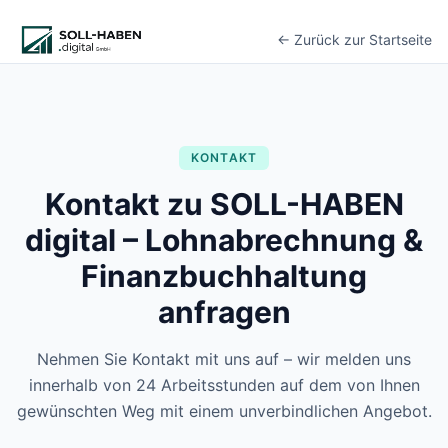
Lohnabrechnung auslagern
Finanzbuchhaltung auslagern
← Zurück zur Startseite
E-Rechnung und Peppol
Digitale Personalakte 2027
Prozessoptimierung
Branchenlösungen
ERFA und Seminare
KONTAKT
Helpdesk und Tools
Kontakt zu SOLL-HABEN
Alle Standorte
Über uns
digital – Lohnabrechnung &
Kontakt
Finanzbuchhaltung
Häufige Fragen FAQ
Blog
anfragen
Lohnabrechnung Backnang
Lohnabrechnung Waiblingen
Nehmen Sie Kontakt mit uns auf – wir melden uns
Lohnabrechnung Schorndorf
innerhalb von 24 Arbeitsstunden auf dem von Ihnen
Lohnabrechnung Stuttgart
gewünschten Weg mit einem unverbindlichen Angebot.
Lohnabrechnung Heilbronn
Lohnabrechnung Karlsruhe