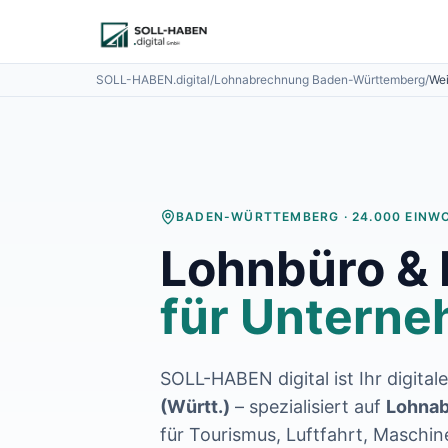
Lohnabrechnung auslagern
Finanzbuchhaltung auslagern
E-Rechnung und Peppol
SOLL-HABEN.digital
/
Lohnabrechnung
Baden-Württemberg
/
Wei
Digitale Personalakte 2027
Prozessoptimierung
Branchenlösungen
ERFA und Seminare
Helpdesk und Tools
Alle Standorte
BADEN-WÜRTTEMBERG
·
24.000
EINW
Über uns
Lohnbüro &
Kontakt
Häufige Fragen FAQ
für Unterne
Blog
Lohnabrechnung Backnang
Lohnabrechnung Waiblingen
Lohnabrechnung Schorndorf
SOLL-HABEN digital ist Ihr digital
Lohnabrechnung Stuttgart
(Württ.)
– spezialisiert auf
Lohnab
Lohnabrechnung Heilbronn
für
Tourismus, Luftfahrt, Maschin
Lohnabrechnung Karlsruhe