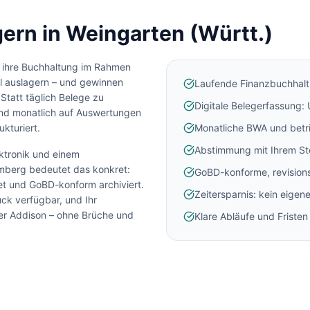
ern in
Weingarten (Württ.)
ihre Buchhaltung im Rahmen
l auslagern – und gewinnen
Laufende Finanzbuchhalt
 Statt täglich Belege zu
Digitale Belegerfassung:
und monatlich auf Auswertungen
ukturiert.
Monatliche BWA und betr
Abstimmung mit Ihrem St
ektronik und einem
mberg
bedeutet das konkret:
GoBD-konforme, revisions
tet und GoBD-konform archiviert.
Zeitersparnis: kein eigen
ck verfügbar, und Ihr
der Addison – ohne Brüche und
Klare Abläufe und Friste