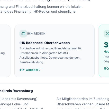
chnung und Finanzbuchhaltung kennen wir die lokalen
tändiges Finanzamt, IHK-Region und steuerliche
IHK-REGION
3
IHK Bodensee-Oberschwaben
Zuständige Industrie- und Handelskammer für
He
zung
Unternehmen in
Weingarten (Württ.)
–
Eff
Ausbildungsbetriebe, Gewerbeanmeldungen,
(Me
Berufsausbildung.
Q
IHK-Website
ndkreis Ravensburg
(
Landkreis Ravensburg
)
Als Mitgliedsbetrieb im Zuständ
tändige Lohn- und
Oberschwaben kennen unsere Man