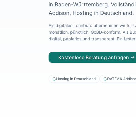
in
Baden-Württemberg
. Vollstän
Lohnabrechnung Freiburg
Addison, Hosting in Deutschland.
Lohnabrechnung Mannheim
Lohnabrechnung Heidelberg
Als digitales Lohnbüro übernehmen wir für
Lohnabrechnung Ulm
monatlich, pünktlich, GoBD-konform. Als Bu
Lohnabrechnung Reutlingen
digital, papierlos und transparent. Ein fes
Lohnabrechnung Tübingen
Lohnabrechnung Pforzheim
Lohnabrechnung Konstanz
Kostenlose Beratung anfragen
Lohnabrechnung Ludwigsburg
Lohnabrechnung Esslingen am Neckar
Finanzbuchhaltung Backnang
Hosting in Deutschland
DATEV & Addiso
Finanzbuchhaltung Stuttgart
Finanzbuchhaltung Heilbronn
Finanzbuchhaltung Karlsruhe
Finanzbuchhaltung Freiburg
Finanzbuchhaltung Mannheim
Finanzbuchhaltung Heidelberg
Finanzbuchhaltung Ulm