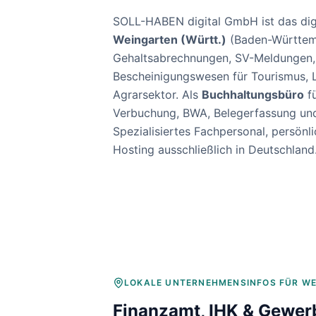
Baulohnabrechnung Backnang
Baulohnabrechnung Stuttgart
SOLL-HABEN digital GmbH ist das dig
Baulohnabrechnung Heilbronn
Weingarten (Württ.)
(
Baden-Württe
Baulohnabrechnung Karlsruhe
Gehaltsabrechnungen, SV-Meldungen
Bescheinigungswesen für
Tourismus, 
Agrarsektor
. Als
Buchhaltungsbüro
fü
Verbuchung, BWA, Belegerfassung un
Spezialisiertes Fachpersonal, persö
Hosting ausschließlich in Deutschland
LOKALE UNTERNEHMENSINFOS FÜR
WE
Finanzamt, IHK & Gewer