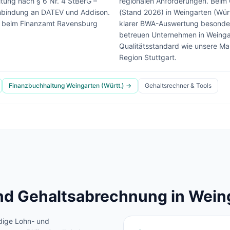
ung nach § 6 Nr. 4 StBerG –
regionalen Anforderungen.
Beim 
 Anbindung an DATEV und Addison.
(Stand 2026) in Weingarten (Württ
 beim Finanzamt Ravensburg
klarer BWA-Auswertung besonders
betreuen Unternehmen in
Weinga
Qualitätsstandard wie unsere M
Region Stuttgart.
Finanzbuchhaltung
Weingarten (Württ.)
→
Gehaltsrechner & Tools
d Gehaltsabrechnung in
Weing
dige Lohn- und