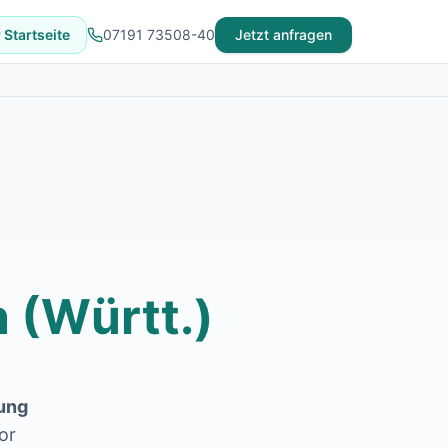
 Startseite
07191 73508-40
Jetzt anfragen
 (Württ.)
ung
or