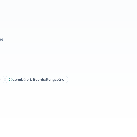
 –
se.
r
Lohnbüro & Buchhaltungsbüro