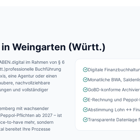
 in
Weingarten (Württ.)
ABEN.digital im Rahmen von § 6
t.)
professionelle Buchführung
Digitale Finanzbuchhaltu
xis, eine Agentur oder einen
Monatliche BWA, Saldenl
aubere, nachvollziehbare
ngen und vollständiger
GoBD-konforme Archivier
E-Rechnung und Peppol-In
temberg
mit wachsender
Abstimmung Lohn ↔ Fina
eppol-Pflichten ab 2027 – ist
Transparente Datenlage f
Nice-to-have mehr, sondern
l bereitet Ihre Prozesse