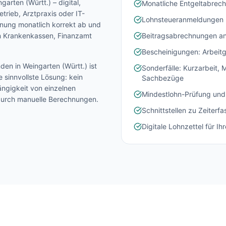
garten (Württ.)
– digital,
Monatliche Entgeltabrechn
trieb, Arztpraxis oder IT-
Lohnsteueranmeldungen 
chnung monatlich korrekt ab und
an Krankenkassen, Finanzamt
Beitragsabrechnungen an
Bescheinigungen: Arbeitg
nden in
Weingarten (Württ.)
ist
Sonderfälle: Kurzarbeit,
 sinnvollste Lösung: kein
Sachbezüge
ängigkeit von einzelnen
Mindestlohn-Prüfung und
 durch manuelle Berechnungen.
Schnittstellen zu Zeiter
Digitale Lohnzettel für Ih