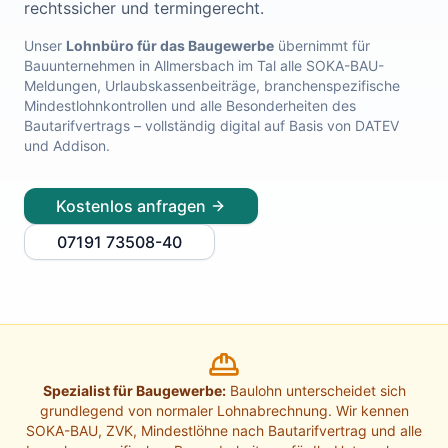
rechtssicher und termingerecht.
Lohnabrechnung Freiburg
Lohnabrechnung Mannheim
Unser
Lohnbüro für das Baugewerbe
übernimmt für
Bauunternehmen in
Allmersbach im Tal
alle SOKA-BAU-
Lohnabrechnung Heidelberg
Meldungen, Urlaubskassenbeiträge, branchenspezifische
Lohnabrechnung Ulm
Mindestlohnkontrollen und alle Besonderheiten des
Lohnabrechnung Reutlingen
Bautarifvertrags – vollständig digital auf Basis von DATEV
Lohnabrechnung Tübingen
und Addison.
Lohnabrechnung Pforzheim
Lohnabrechnung Konstanz
Kostenlos anfragen
Lohnabrechnung Ludwigsburg
Lohnabrechnung Esslingen am Neckar
07191 73508-40
Finanzbuchhaltung Backnang
Finanzbuchhaltung Stuttgart
Finanzbuchhaltung Heilbronn
Finanzbuchhaltung Karlsruhe
Finanzbuchhaltung Freiburg
Finanzbuchhaltung Mannheim
Spezialist für Baugewerbe:
Baulohn unterscheidet sich
Finanzbuchhaltung Heidelberg
grundlegend von normaler Lohnabrechnung. Wir kennen
Finanzbuchhaltung Ulm
SOKA-BAU, ZVK, Mindestlöhne nach Bautarifvertrag und alle