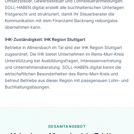
Umsatzsteuer, Gewerbesteuer und Lohnsteueranmeldungen.
SOLL-HABEN.digital erstellt alle buchhalterischen Unterlagen
fristgerecht und strukturiert, damit Ihr Steuerberater die
Kommunikation mit dem Finanzamt Backnang reibungslos
übernehmen kann.
IHK-Zuständigkeit:
IHK Region Stuttgart
Betriebe in Allmersbach im Tal sind der IHK Region Stuttgart
zugeordnet. Die IHK bietet Unternehmen im Rems-Murr-Kreis
Unterstützung bei Ausbildungsfragen, Interessenvertretung
und Unternehmensberatung. SOLL-HABEN.digital kennt die
wirtschaftlichen Besonderheiten des Rems-Murr-Kreis und
betreut Betriebe aus dieser Region mit passgenauen Lohn- und
Buchhaltungslösungen.
Lohn & Buchhaltung in
Allmersbach im
GESAMTANGEBOT
Tal
?