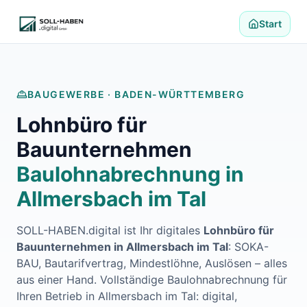
Lohnabrechnung auslagern
Finanzbuchhaltung auslagern
Start
E-Rechnung und Peppol
Digitale Personalakte 2027
Prozessoptimierung
Branchenlösungen
BAUGEWERBE ·
BADEN-WÜRTTEMBERG
ERFA und Seminare
Lohnbüro für
Helpdesk und Tools
Alle Standorte
Bauunternehmen
Über uns
Baulohnabrechnung in
Kontakt
Häufige Fragen FAQ
Allmersbach im Tal
Blog
Lohnabrechnung Backnang
SOLL-HABEN.digital ist Ihr digitales
Lohnbüro für
Lohnabrechnung Waiblingen
Bauunternehmen in
Allmersbach im Tal
: SOKA-
Lohnabrechnung Schorndorf
BAU, Bautarifvertrag, Mindestlöhne, Auslösen – alles
Lohnabrechnung Stuttgart
aus einer Hand. Vollständige Baulohnabrechnung für
Lohnabrechnung Heilbronn
Ihren Betrieb in
Allmersbach im Tal
: digital,
Lohnabrechnung Karlsruhe