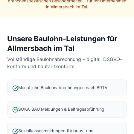
Baulohnabrechnung Backnang
branchenspezifischen Besonderheiten – für Ihr Unternehmen
in
Allmersbach im Tal
.
Baulohnabrechnung Stuttgart
Baulohnabrechnung Heilbronn
Baulohnabrechnung Karlsruhe
Unsere Baulohn-Leistungen für
Allmersbach im Tal
Vollständige Baulohnabrechnung – digital, DSGVO-
konform und bautarifkonform.
Monatliche Baulohnabrechnungen nach BRTV
SOKA-BAU Meldungen & Beitragsabführung
Sozialkassenmeldungen (Urlaubs- und