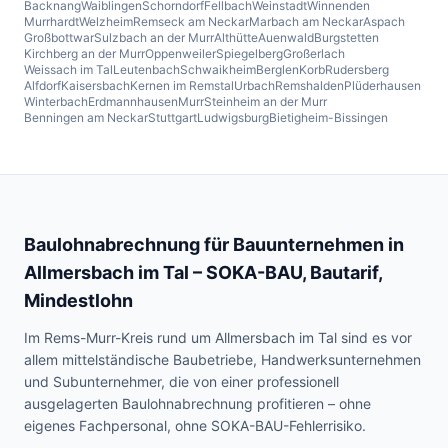
Backnang
Waiblingen
Schorndorf
Fellbach
Weinstadt
Winnenden
Murrhardt
Welzheim
Remseck am Neckar
Marbach am Neckar
Aspach
Großbottwar
Sulzbach an der Murr
Althütte
Auenwald
Burgstetten
Kirchberg an der Murr
Oppenweiler
Spiegelberg
Großerlach
Weissach im Tal
Leutenbach
Schwaikheim
Berglen
Korb
Rudersberg
Alfdorf
Kaisersbach
Kernen im Remstal
Urbach
Remshalden
Plüderhausen
Winterbach
Erdmannhausen
Murr
Steinheim an der Murr
Benningen am Neckar
Stuttgart
Ludwigsburg
Bietigheim-Bissingen
Baulohnabrechnung für Bauunternehmen in
Allmersbach im Tal
– SOKA-BAU, Bautarif,
Mindestlohn
Im Rems-Murr-Kreis rund um Allmersbach im Tal sind es vor
allem mittelständische Baubetriebe, Handwerksunternehmen
und Subunternehmer, die von einer professionell
ausgelagerten Baulohnabrechnung profitieren – ohne
eigenes Fachpersonal, ohne SOKA-BAU-Fehlerrisiko.