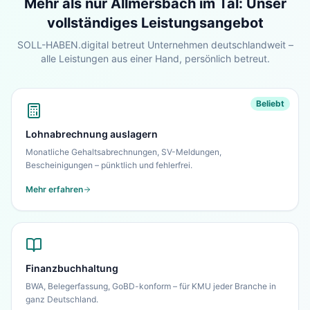
Mehr als nur
Allmersbach im Tal
: Unser
Sehen Sie unser komplettes Angebot für Ihr
vollständiges Leistungsangebot
Unternehmen – in 30 Sekunden alles auf einen
SOLL-HABEN.digital betreut Unternehmen deutschlandweit –
Blick.
alle Leistungen aus einer Hand, persönlich betreut.
Zur Startseite
Beliebt
Nein danke, ich bleibe auf dieser Seite
Lohnabrechnung auslagern
Monatliche Gehaltsabrechnungen, SV-Meldungen,
Bescheinigungen – pünktlich und fehlerfrei.
Mehr erfahren
Finanzbuchhaltung
BWA, Belegerfassung, GoBD-konform – für KMU jeder Branche in
ganz Deutschland.