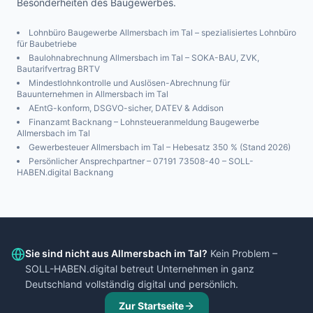
Besonderheiten des Baugewerbes.
Lohnbüro Baugewerbe
Allmersbach im Tal
– spezialisiertes Lohnbüro
für Baubetriebe
Baulohnabrechnung
Allmersbach im Tal
– SOKA-BAU, ZVK,
Bautarifvertrag BRTV
Mindestlohnkontrolle und Auslösen-Abrechnung für
Bauunternehmen in
Allmersbach im Tal
AEntG-konform, DSGVO-sicher, DATEV & Addison
Finanzamt
Backnang
– Lohnsteueranmeldung Baugewerbe
Allmersbach im Tal
Gewerbesteuer
Allmersbach im Tal
– Hebesatz
350
% (Stand 2026)
Persönlicher Ansprechpartner – 07191 73508-40 – SOLL-
HABEN.digital Backnang
Sie sind nicht aus
Allmersbach im Tal
?
Kein Problem –
SOLL-HABEN.digital betreut Unternehmen in ganz
Deutschland vollständig digital und persönlich.
Zur Startseite