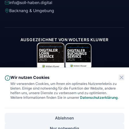
info@soll-haben.digital
Backnang & Umgebung
AUSGEZEICHNET VON WOLTERS KLUWER
Wir nutzen Cookies
Wir verwenden Cookies, um Ihnen ein optimales Nutzererlebnis zu
bieten. Einige sind notwendig für die Funktion der Website, andere
* Soll-Haben.digital GmbH erbringt im Bereich Finanzbuchhaltung und
helfen uns, unsere Dienste zu verbessern und zu optimieren.
Buchhaltung ausschließlich Leistungen nach § 6 Nr. 3 und Nr. 4 des
Weitere Informationen finden Sie in unserer
Datenschutzerklärung
.
Steuerberatungsgesetzes (StBerG). Eine steuerrechtliche Beratung oder
Vertretung gegenüber Behörden ist den zugelassenen Steuerberatern
vorbehalten.
Ablehnen
©
2026
Soll-Haben.digital GmbH. Alle Rechte vorbehalten.
Nur notwendig