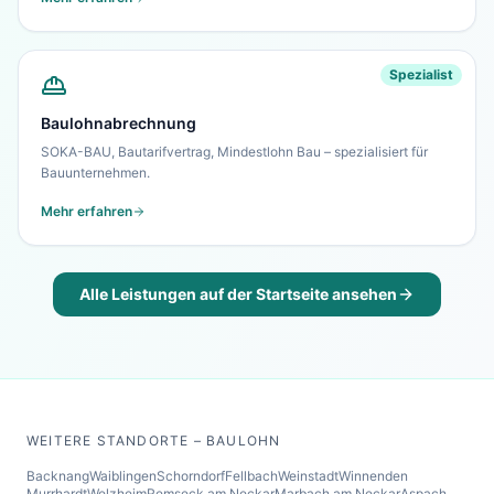
Spezialist
Baulohnabrechnung
SOKA-BAU, Bautarifvertrag, Mindestlohn Bau – spezialisiert für
Bauunternehmen.
Mehr erfahren
Alle Leistungen auf der Startseite ansehen
WEITERE STANDORTE – BAULOHN
Backnang
Waiblingen
Schorndorf
Fellbach
Weinstadt
Winnenden
Murrhardt
Welzheim
Remseck am Neckar
Marbach am Neckar
Aspach