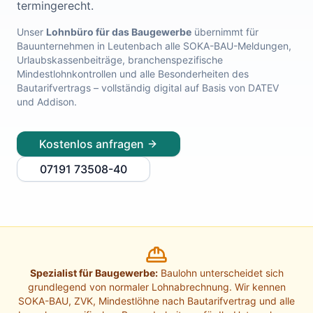
termingerecht.
Lohnabrechnung Freiburg
Lohnabrechnung Mannheim
Unser
Lohnbüro für das Baugewerbe
übernimmt für
Bauunternehmen in
Leutenbach
alle SOKA-BAU-Meldungen,
Lohnabrechnung Heidelberg
Urlaubskassenbeiträge, branchenspezifische
Lohnabrechnung Ulm
Mindestlohnkontrollen und alle Besonderheiten des
Lohnabrechnung Reutlingen
Bautarifvertrags – vollständig digital auf Basis von DATEV
Lohnabrechnung Tübingen
und Addison.
Lohnabrechnung Pforzheim
Lohnabrechnung Konstanz
Kostenlos anfragen
Lohnabrechnung Ludwigsburg
Lohnabrechnung Esslingen am Neckar
07191 73508-40
Finanzbuchhaltung Backnang
Finanzbuchhaltung Stuttgart
Finanzbuchhaltung Heilbronn
Finanzbuchhaltung Karlsruhe
Finanzbuchhaltung Freiburg
Finanzbuchhaltung Mannheim
Spezialist für Baugewerbe:
Baulohn unterscheidet sich
Finanzbuchhaltung Heidelberg
grundlegend von normaler Lohnabrechnung. Wir kennen
Finanzbuchhaltung Ulm
SOKA-BAU, ZVK, Mindestlöhne nach Bautarifvertrag und alle