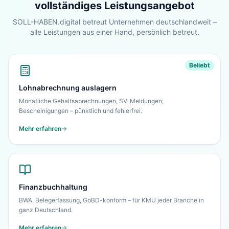
vollständiges Leistungsangebot
Unternehmen – in 30 Sekunden alles auf einen
Blick.
SOLL-HABEN.digital betreut Unternehmen deutschlandweit –
alle Leistungen aus einer Hand, persönlich betreut.
Zur Startseite
Nein danke, ich bleibe auf dieser Seite
Beliebt
Lohnabrechnung auslagern
Monatliche Gehaltsabrechnungen, SV-Meldungen,
Bescheinigungen – pünktlich und fehlerfrei.
Mehr erfahren
Finanzbuchhaltung
BWA, Belegerfassung, GoBD-konform – für KMU jeder Branche in
ganz Deutschland.
Mehr erfahren