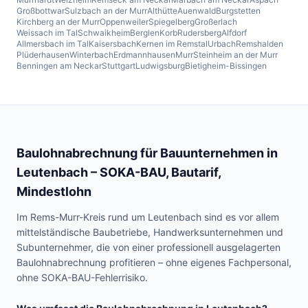
Großbottwar
Sulzbach an der Murr
Althütte
Auenwald
Burgstetten
Kirchberg an der Murr
Oppenweiler
Spiegelberg
Großerlach
Weissach im Tal
Schwaikheim
Berglen
Korb
Rudersberg
Alfdorf
Allmersbach im Tal
Kaisersbach
Kernen im Remstal
Urbach
Remshalden
Plüderhausen
Winterbach
Erdmannhausen
Murr
Steinheim an der Murr
Benningen am Neckar
Stuttgart
Ludwigsburg
Bietigheim-Bissingen
Baulohnabrechnung für Bauunternehmen in
Leutenbach
– SOKA-BAU, Bautarif,
Mindestlohn
Im Rems-Murr-Kreis rund um Leutenbach sind es vor allem
mittelständische Baubetriebe, Handwerksunternehmen und
Subunternehmer, die von einer professionell ausgelagerten
Baulohnabrechnung profitieren – ohne eigenes Fachpersonal,
ohne SOKA-BAU-Fehlerrisiko.