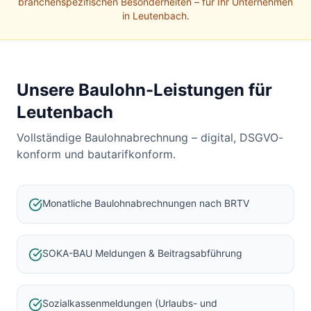
Baulohnabrechnung Backnang
branchenspezifischen Besonderheiten – für Ihr Unternehmen
in
Leutenbach
.
Baulohnabrechnung Stuttgart
Baulohnabrechnung Heilbronn
Baulohnabrechnung Karlsruhe
Unsere Baulohn-Leistungen für
Leutenbach
Vollständige Baulohnabrechnung – digital, DSGVO-
konform und bautarifkonform.
Monatliche Baulohnabrechnungen nach BRTV
SOKA-BAU Meldungen & Beitragsabführung
Sozialkassenmeldungen (Urlaubs- und