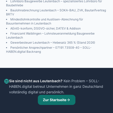
Lohnbüro Baugewerbe
Leutenbach
– spezialisiertes Lohnbüro für
Baubetriebe
Baulohnabrechnung
Leutenbach
– SOKA-BAU, ZVK, Bautarifvertrag
BRTV
Mindestlohnkontrolle und Auslösen-Abrechnung für
Bauunternehmen in
Leutenbach
AEntG-konform, DSGVO-sicher, DATEV & Addison
Finanzamt
Waiblingen
– Lohnsteueranmeldung Baugewerbe
Leutenbach
Gewerbesteuer
Leutenbach
– Hebesatz
365
% (Stand 2026)
Persönlicher Ansprechpartner – 07191 73508-40 – SOLL-
HABEN.digital Backnang
Sie sind nicht aus
Leutenbach
?
Kein Problem – SOLL-
HABEN.digital betreut Unternehmen in ganz Deutschland
vollständig digital und persönlich.
Zur Startseite