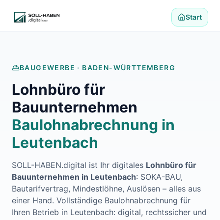
Lohnabrechnung auslagern
Finanzbuchhaltung auslagern
Start
E-Rechnung und Peppol
Digitale Personalakte 2027
Prozessoptimierung
Branchenlösungen
BAUGEWERBE ·
BADEN-WÜRTTEMBERG
ERFA und Seminare
Lohnbüro für
Helpdesk und Tools
Alle Standorte
Bauunternehmen
Über uns
Baulohnabrechnung in
Kontakt
Häufige Fragen FAQ
Leutenbach
Blog
Lohnabrechnung Backnang
SOLL-HABEN.digital ist Ihr digitales
Lohnbüro für
Lohnabrechnung Waiblingen
Bauunternehmen in
Leutenbach
: SOKA-BAU,
Lohnabrechnung Schorndorf
Bautarifvertrag, Mindestlöhne, Auslösen – alles aus
Lohnabrechnung Stuttgart
einer Hand. Vollständige Baulohnabrechnung für
Lohnabrechnung Heilbronn
Ihren Betrieb in
Leutenbach
: digital, rechtssicher und
Lohnabrechnung Karlsruhe