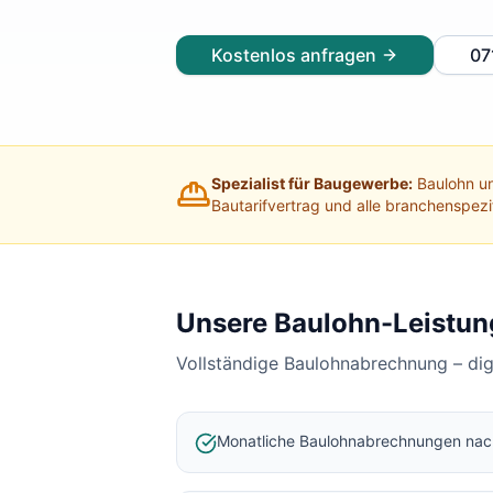
Lohnabrechnung Freiburg
Lohnabrechnung Mannheim
Kostenlos anfragen
07
Lohnabrechnung Heidelberg
Lohnabrechnung Ulm
Lohnabrechnung Reutlingen
Lohnabrechnung Tübingen
Lohnabrechnung Pforzheim
Spezialist für Baugewerbe:
Baulohn un
Lohnabrechnung Konstanz
Bautarifvertrag und alle branchenspez
Lohnabrechnung Ludwigsburg
Lohnabrechnung Esslingen am Neckar
Finanzbuchhaltung Backnang
Finanzbuchhaltung Stuttgart
Unsere Baulohn-Leistun
Finanzbuchhaltung Heilbronn
Vollständige Baulohnabrechnung – di
Finanzbuchhaltung Karlsruhe
Finanzbuchhaltung Freiburg
Finanzbuchhaltung Mannheim
Monatliche Baulohnabrechnungen na
Finanzbuchhaltung Heidelberg
Finanzbuchhaltung Ulm