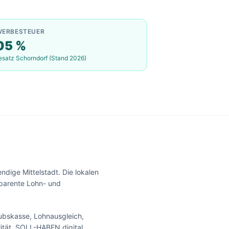
WERBESTEUER
05
%
esatz
Schorndorf
(Stand 2026)
dige Mittelstadt. Die lokalen
sparente Lohn- und
aubskasse, Lohnausgleich,
ität. SOLL-HABEN.digital