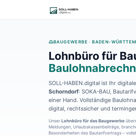
Lohnabrechnung auslagern
Finanzbuchhaltung auslagern
E-Rechnung und Peppol
Digitale Personalakte 2027
Prozessoptimierung
Branchenlösungen
BAUGEWERBE ·
BADEN-WÜRTTE
ERFA und Seminare
Lohnbüro für B
Helpdesk und Tools
Alle Standorte
Baulohnabrechn
Über uns
Kontakt
SOLL-HABEN.digital ist Ihr digital
Häufige Fragen FAQ
Blog
Schorndorf
: SOKA-BAU, Bautarifv
Lohnabrechnung Backnang
einer Hand. Vollständige Baulohn
Lohnabrechnung Waiblingen
digital, rechtssicher und terminge
Lohnabrechnung Schorndorf
Lohnabrechnung Stuttgart
Unser
Lohnbüro für das Baugewerbe
übern
Meldungen, Urlaubskassenbeiträge, branche
Lohnabrechnung Heilbronn
Besonderheiten des Bautarifvertrags – volls
Lohnabrechnung Karlsruhe