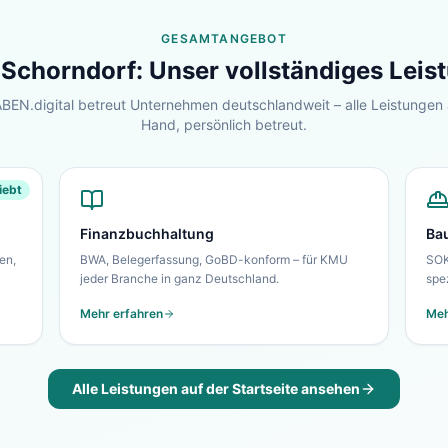
GESAMTANGEBOT
r
Schorndorf
: Unser vollständiges Lei
EN.digital betreut Unternehmen deutschlandweit – alle Leistungen 
Hand, persönlich betreut.
iebt
Finanzbuchhaltung
Ba
en,
BWA, Belegerfassung, GoBD-konform – für KMU
SOK
jeder Branche in ganz Deutschland.
spe
Mehr erfahren
Meh
Alle Leistungen auf der Startseite ansehen