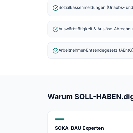
Baulohnabrechnung Backnang
Sozialkassenmeldungen (Urlaubs- und
Baulohnabrechnung Stuttgart
Baulohnabrechnung Heilbronn
Baulohnabrechnung Karlsruhe
Auswärtstätigkeit & Auslöse-Abrechn
Arbeitnehmer-Entsendegesetz (AEntG
Warum SOLL-HABEN.digit
SOKA-BAU Experten