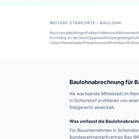
WEITERE STANDORTE – BAULOHN
Backnang
Waiblingen
Fellbach
Weinstadt
Winnenden
Kirchberg an der Murr
Oppenweiler
Spiegelberg
Groß
Urbach
Remshalden
Plüderhausen
Winterbach
Erdma
Baulohnabrechnung für 
Als wachsende Mittelstadt im Re
in Schorndorf profitieren von ein
fristgerecht abwickelt.
Was umfasst die Baulohnabrech
Für Bauunternehmen in Schorndor
Bundesrahmentarifvertrag Bau (B