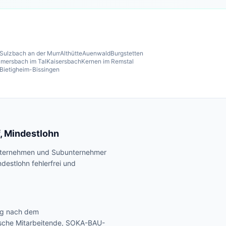
Sulzbach an der Murr
Althütte
Auenwald
Burgstetten
lmersbach im Tal
Kaisersbach
Kernen im Remstal
Bietigheim-Bissingen
, Mindestlohn
uunternehmen und Subunternehmer
destlohn fehlerfrei und
ng nach dem
ische Mitarbeitende, SOKA-BAU-