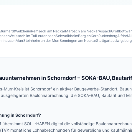
Murrhardt
Welzheim
Remseck am Neckar
Marbach am Neckar
Aspach
Großbottwar
erlach
Weissach im Tal
Leutenbach
Schwaikheim
Berglen
Korb
Rudersberg
Alfdorf
Al
nnhausen
Murr
Steinheim an der Murr
Benningen am Neckar
Stuttgart
Ludwigsburg
Bauunternehmen in
Schorndorf
– SOKA-BAU, Bautarif
ms-Murr-Kreis ist Schorndorf ein aktiver Baugewerbe-Standort. Ba
er ausgelagerten Baulohnabrechnung, die SOKA-BAU, Bautarif und Min
nung in
Schorndorf
?
f übernimmt SOLL-HABEN.digital die vollständige Baulohnabrechnu
RTV): monatliche Lohnabrechnungen für gewerbliche und kaufmänn