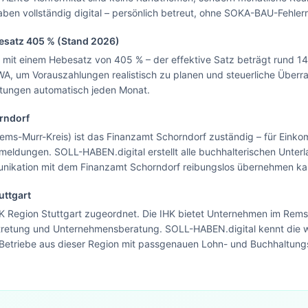
n vollständig digital – persönlich betreut, ohne SOKA-BAU-Fehlerri
Blick.
besatz
405
% (Stand 2026)
Zur Startseite
mit einem Hebesatz von 405 % – der effektive Satz beträgt rund 14
Nein danke, ich bleibe auf dieser Seite
BWA, um Vorauszahlungen realistisch zu planen und steuerliche Übe
ertungen automatisch jeden Monat.
rndorf
ems-Murr-Kreis) ist das Finanzamt Schorndorf zuständig – für Eink
dungen. SOLL-HABEN.digital erstellt alle buchhalterischen Unterlag
unikation mit dem Finanzamt Schorndorf reibungslos übernehmen ka
uttgart
HK Region Stuttgart zugeordnet. Die IHK bietet Unternehmen im Rems
tretung und Unternehmensberatung. SOLL-HABEN.digital kennt die w
Betriebe aus dieser Region mit passgenauen Lohn- und Buchhaltung