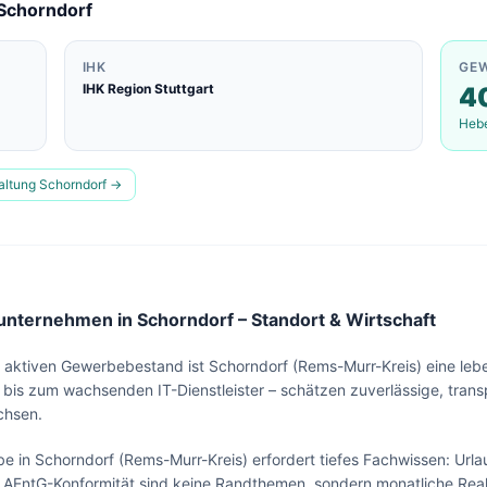
Schorndorf
IHK
GE
IHK Region Stuttgart
4
Heb
altung
Schorndorf
→
nternehmen in Schorndorf – Standort & Wirtschaft
aktiven Gewerbebestand ist Schorndorf (Rems-Murr-Kreis) eine leben
bis zum wachsenden IT-Dienstleister – schätzen zuverlässige, tran
chsen.
Lohn & Buchhaltung in
Schorndorf
?
e in Schorndorf (Rems-Murr-Kreis) erfordert tiefes Fachwissen: Url
Sehen Sie unser komplettes Angebot für Ihr
 AEntG-Konformität sind keine Randthemen, sondern monatliche Real
Unternehmen – in 30 Sekunden alles auf einen