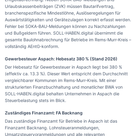
Urlaubskassenbeiträgen (ZVK) müssen Bautarifvertrag,
branchenspezifische Mindestlöhne, Auslöseregelungen für
Auswärtstätigkeiten und Gerätezulagen korrekt erfasst werden.
Fehler bei SOKA-BAU-Meldungen können zu Nachzahlungen
und Bußgeldern führen. SOLL-HABEN.digital übernimmt die
gesamte Baulohnabrechnung für Betriebe im Rems-Murr-Kreis –
vollständig AEntG-konform.
Gewerbesteuer
Aspach
: Hebesatz
380
% (Stand 2026)
Der Hebesatz für Gewerbesteuer in Aspach liegt bei 380 %
(effektiv ca. 13.3 %). Dieser Wert entspricht dem Durchschnitt
vergleichbarer Kommunen im Rems-Murr-Kreis. Mit einer
strukturierten Finanzbuchhaltung und monatlicher BWA von
SOLL-HABEN.digital behalten Unternehmen in Aspach die
Steuerbelastung stets im Blick.
Zuständiges Finanzamt: FA
Backnang
Das zuständige Finanzamt für Betriebe in Aspach ist das
Finanzamt Backnang. Lohnsteueranmeldungen,
Umsatzsteuervoranmeldungen und alle relevanten