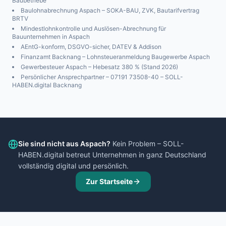
Baubetriebe
Baulohnabrechnung
Aspach
– SOKA-BAU, ZVK, Bautarifvertrag
BRTV
Mindestlohnkontrolle und Auslösen-Abrechnung für
Bauunternehmen in
Aspach
AEntG-konform, DSGVO-sicher, DATEV & Addison
Finanzamt
Backnang
– Lohnsteueranmeldung Baugewerbe
Aspach
Gewerbesteuer
Aspach
– Hebesatz
380
% (Stand 2026)
Persönlicher Ansprechpartner – 07191 73508-40 – SOLL-
HABEN.digital Backnang
Sie sind nicht aus
Aspach
?
Kein Problem – SOLL-
HABEN.digital betreut Unternehmen in ganz Deutschland
vollständig digital und persönlich.
Zur Startseite