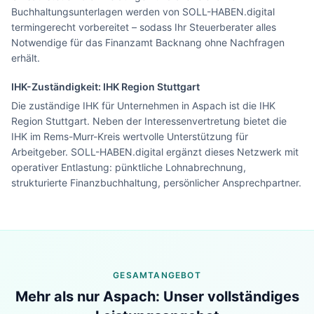
Buchhaltungsunterlagen werden von SOLL-HABEN.digital
termingerecht vorbereitet – sodass Ihr Steuerberater alles
Notwendige für das Finanzamt Backnang ohne Nachfragen
erhält.
IHK-Zuständigkeit:
IHK Region Stuttgart
Die zuständige IHK für Unternehmen in Aspach ist die IHK
Region Stuttgart. Neben der Interessenvertretung bietet die
IHK im Rems-Murr-Kreis wertvolle Unterstützung für
Arbeitgeber. SOLL-HABEN.digital ergänzt dieses Netzwerk mit
operativer Entlastung: pünktliche Lohnabrechnung,
strukturierte Finanzbuchhaltung, persönlicher Ansprechpartner.
GESAMTANGEBOT
Lohn & Buchhaltung in
Aspach
?
Mehr als nur
Aspach
: Unser vollständiges
Sehen Sie unser komplettes Angebot für Ihr
Unternehmen – in 30 Sekunden alles auf einen