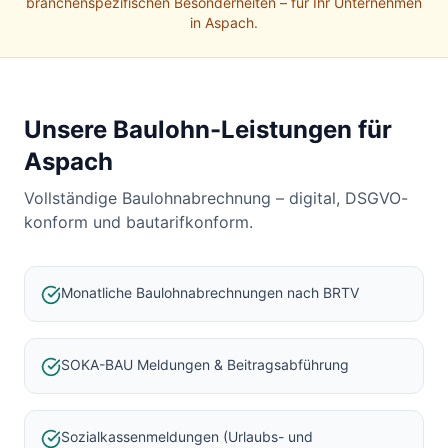
Baulohnabrechnung Backnang
branchenspezifischen Besonderheiten – für Ihr Unternehmen
in
Aspach
.
Baulohnabrechnung Stuttgart
Baulohnabrechnung Heilbronn
Baulohnabrechnung Karlsruhe
Unsere Baulohn-Leistungen für
Aspach
Vollständige Baulohnabrechnung – digital, DSGVO-
konform und bautarifkonform.
Monatliche Baulohnabrechnungen nach BRTV
SOKA-BAU Meldungen & Beitragsabführung
Sozialkassenmeldungen (Urlaubs- und