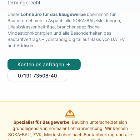
termingerecht.
Lohnabrechnung Freiburg
Lohnabrechnung Mannheim
Unser
Lohnbüro für das Baugewerbe
übernimmt für
Bauunternehmen in
Aspach
alle SOKA-BAU-Meldungen,
Lohnabrechnung Heidelberg
Urlaubskassenbeiträge, branchenspezifische
Lohnabrechnung Ulm
Mindestlohnkontrollen und alle Besonderheiten des
Lohnabrechnung Reutlingen
Bautarifvertrags – vollständig digital auf Basis von DATEV
Lohnabrechnung Tübingen
und Addison.
Lohnabrechnung Pforzheim
Lohnabrechnung Konstanz
Kostenlos anfragen
Lohnabrechnung Ludwigsburg
Lohnabrechnung Esslingen am Neckar
07191 73508-40
Finanzbuchhaltung Backnang
Finanzbuchhaltung Stuttgart
Finanzbuchhaltung Heilbronn
Finanzbuchhaltung Karlsruhe
Finanzbuchhaltung Freiburg
Finanzbuchhaltung Mannheim
Spezialist für Baugewerbe:
Baulohn unterscheidet sich
Finanzbuchhaltung Heidelberg
grundlegend von normaler Lohnabrechnung. Wir kennen
Finanzbuchhaltung Ulm
SOKA-BAU, ZVK, Mindestlöhne nach Bautarifvertrag und alle