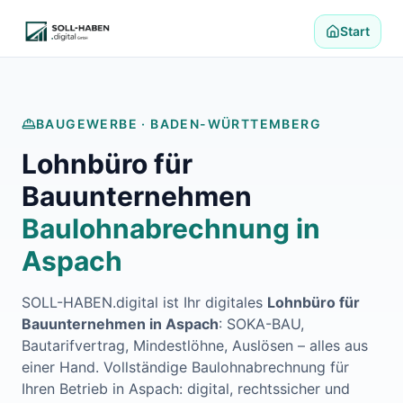
Lohnabrechnung auslagern
Finanzbuchhaltung auslagern
Start
E-Rechnung und Peppol
Digitale Personalakte 2027
Prozessoptimierung
Branchenlösungen
BAUGEWERBE ·
BADEN-WÜRTTEMBERG
ERFA und Seminare
Lohnbüro für
Helpdesk und Tools
Alle Standorte
Bauunternehmen
Über uns
Baulohnabrechnung in
Kontakt
Häufige Fragen FAQ
Aspach
Blog
Lohnabrechnung Backnang
SOLL-HABEN.digital ist Ihr digitales
Lohnbüro für
Lohnabrechnung Waiblingen
Bauunternehmen in
Aspach
: SOKA-BAU,
Lohnabrechnung Schorndorf
Bautarifvertrag, Mindestlöhne, Auslösen – alles aus
Lohnabrechnung Stuttgart
einer Hand. Vollständige Baulohnabrechnung für
Lohnabrechnung Heilbronn
Ihren Betrieb in
Aspach
: digital, rechtssicher und
Lohnabrechnung Karlsruhe