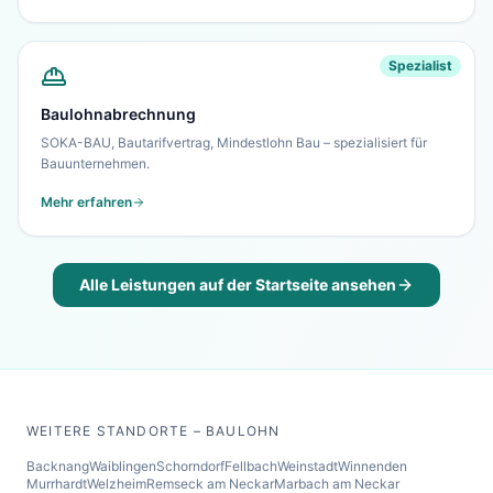
Spezialist
Baulohnabrechnung
SOKA-BAU, Bautarifvertrag, Mindestlohn Bau – spezialisiert für
Bauunternehmen.
Mehr erfahren
Alle Leistungen auf der Startseite ansehen
WEITERE STANDORTE – BAULOHN
Backnang
Waiblingen
Schorndorf
Fellbach
Weinstadt
Winnenden
Murrhardt
Welzheim
Remseck am Neckar
Marbach am Neckar