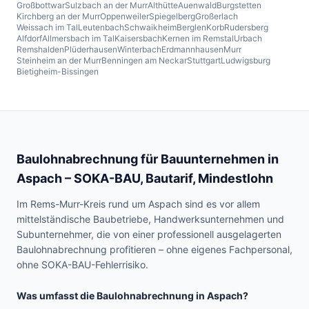
Großbottwar
Sulzbach an der Murr
Althütte
Auenwald
Burgstetten
Kirchberg an der Murr
Oppenweiler
Spiegelberg
Großerlach
Weissach im Tal
Leutenbach
Schwaikheim
Berglen
Korb
Rudersberg
Alfdorf
Allmersbach im Tal
Kaisersbach
Kernen im Remstal
Urbach
Remshalden
Plüderhausen
Winterbach
Erdmannhausen
Murr
Steinheim an der Murr
Benningen am Neckar
Stuttgart
Ludwigsburg
Bietigheim-Bissingen
Baulohnabrechnung für Bauunternehmen in
Aspach
– SOKA-BAU, Bautarif, Mindestlohn
Im Rems-Murr-Kreis rund um Aspach sind es vor allem
mittelständische Baubetriebe, Handwerksunternehmen und
Subunternehmer, die von einer professionell ausgelagerten
Baulohnabrechnung profitieren – ohne eigenes Fachpersonal,
ohne SOKA-BAU-Fehlerrisiko.
Was umfasst die Baulohnabrechnung in
Aspach
?