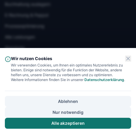
Buchhaltung auslagern
E-Rechnung & Peppol
Prozessoptimierung
Alle Leistungen
Standorte
Wir nutzen Cookies
Wir verwenden Cookies, um Ihnen ein optimales Nutzererlebnis zu
UNTERNEHMEN
bieten. Einige sind notwendig für die Funktion der Website, andere
helfen uns, unsere Dienste zu verbessern und zu optimieren.
Über uns
Weitere Informationen finden Sie in unserer
Datenschutzerklärung
.
ERFA & Seminare
FAQ
Ablehnen
Kontakt
Nur notwendig
Alle akzeptieren
07191 73508-40
info@soll-haben.digital