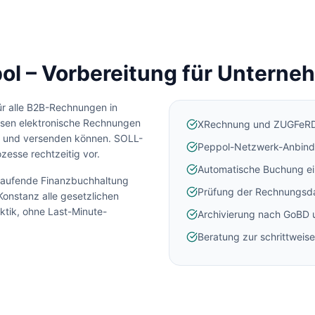
l – Vorbereitung für Unterne
ür alle B2B-Rechnungen in
en elektronische Rechnungen
XRechnung und ZUGFeRD
 und versenden können. SOLL-
Peppol-Netzwerk-Anbin
zesse rechtzeitig vor.
Automatische Buchung e
 laufende Finanzbuchhaltung
Prüfung der Rechnungsd
Konstanz
alle gesetzlichen
ektik, ohne Last-Minute-
Archivierung nach GoBD
Beratung zur schrittweis