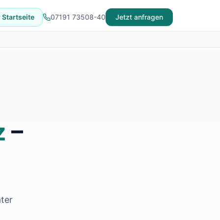
 Startseite
07191 73508-40
Jetzt anfragen
z
–
ter