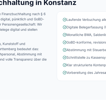
chhaltung in
Konstanz
e Finanzbuchhaltung nach § 6
 digital, pünktlich und GoBD-
Laufende Verbuchung alle
 Personengesellschaft: Wir
Digitale Belegerfassung 
elege digital und stellen
Monatliche BWA, Saldenl
GoBD-konforme, revisions
, Kunststoff und
rttemberg
bedeutet das:
Abstimmung mit Steuerbe
chpersonal, Abstimmung mit
Schnittstelle zu Kassens
nd volle Transparenz über die
Klar strukturierte Konte
Vorbereitung des Jahres