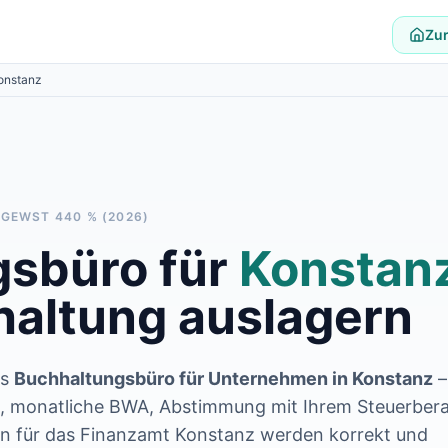
Zur
onstanz
· GEWST
440
% (2026)
sbüro für
Konstan
altung auslagern
es
Buchhaltungsbüro für Unternehmen in
Konstanz
–
m, monatliche BWA, Abstimmung mit Ihrem Steuerbera
n für das Finanzamt Konstanz werden korrekt und