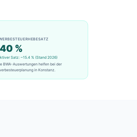
WERBESTEUERHEBESATZ
40
%
ktiver Satz: ~
15.4
% (Stand 2026)
re BWA-Auswertungen helfen bei der
erbesteuerplanung in
Konstanz
.