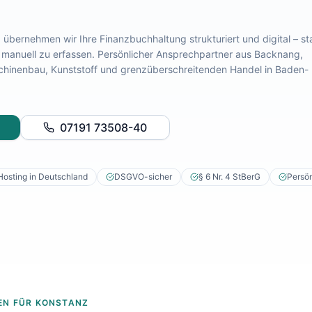
z
übernehmen wir Ihre Finanzbuchhaltung strukturiert und digital – st
 manuell zu erfassen. Persönlicher Ansprechpartner aus Backnang,
chinenbau, Kunststoff und grenzüberschreitenden Handel
in
Baden-
07191 73508-40
Hosting in Deutschland
DSGVO-sicher
§ 6 Nr. 4 StBerG
Persön
EN FÜR
KONSTANZ