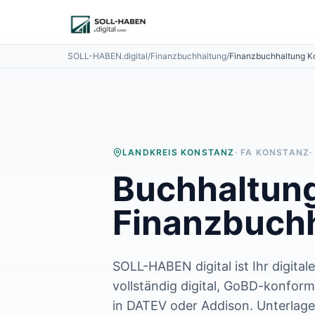
Lohnabrechnung auslagern
Finanzbuchhaltung auslagern
E-Rechnung und Peppol
SOLL-HABEN.digital
/
Finanzbuchhaltung
/
Finanzbuchhaltung
K
Digitale Personalakte 2027
Prozessoptimierung
Branchenlösungen
ERFA und Seminare
Helpdesk und Tools
Alle Standorte
LANDKREIS KONSTANZ
· FA
KONSTANZ
Über uns
Buchhaltung
Kontakt
Häufige Fragen FAQ
Finanzbuchh
Blog
Lohnabrechnung Backnang
Lohnabrechnung Waiblingen
Lohnabrechnung Schorndorf
SOLL-HABEN digital ist Ihr digital
Lohnabrechnung Stuttgart
vollständig digital, GoBD-konfor
Lohnabrechnung Heilbronn
in DATEV oder Addison.
Unterlage
Lohnabrechnung Karlsruhe