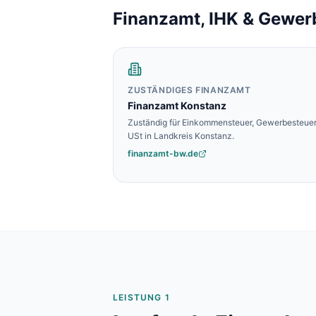
Baulohnabrechnung Backnang
Finanzamt, IHK & Gewer
Baulohnabrechnung Stuttgart
Baulohnabrechnung Heilbronn
Baulohnabrechnung Karlsruhe
ZUSTÄNDIGES FINANZAMT
Finanzamt
Konstanz
Zuständig für Einkommensteuer, Gewerbesteuer
USt in
Landkreis Konstanz
.
finanzamt-bw.de
LEISTUNG 1