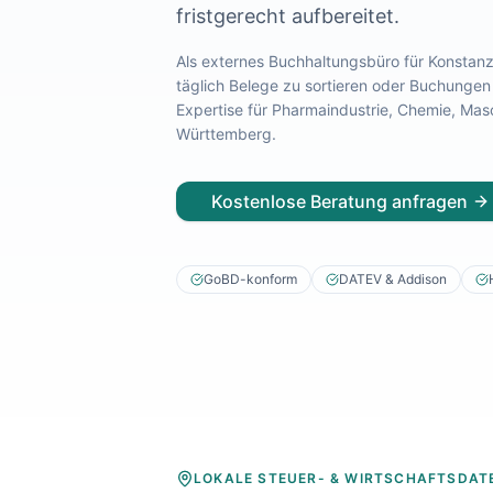
fristgerecht aufbereitet.
Lohnabrechnung Freiburg
Lohnabrechnung Mannheim
Als externes Buchhaltungsbüro für
Konstan
Lohnabrechnung Heidelberg
täglich Belege zu sortieren oder Buchungen
Lohnabrechnung Ulm
Expertise für
Pharmaindustrie, Chemie, Mas
Lohnabrechnung Reutlingen
Württemberg
.
Lohnabrechnung Tübingen
Lohnabrechnung Pforzheim
Kostenlose Beratung anfragen
Lohnabrechnung Konstanz
Lohnabrechnung Ludwigsburg
Lohnabrechnung Esslingen am Neckar
GoBD-konform
DATEV & Addison
Finanzbuchhaltung Backnang
Finanzbuchhaltung Stuttgart
Finanzbuchhaltung Heilbronn
Finanzbuchhaltung Karlsruhe
Finanzbuchhaltung Freiburg
Finanzbuchhaltung Mannheim
Finanzbuchhaltung Heidelberg
Finanzbuchhaltung Ulm
LOKALE STEUER- & WIRTSCHAFTSDAT