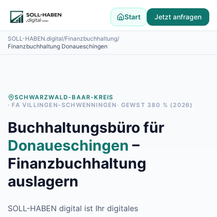
Lohnabrechnung auslagern
Finanzbuchhaltung auslagern
Start
Jetzt anfragen
E-Rechnung und Peppol
SOLL-HABEN.digital
/
Finanzbuchhaltung
/
Digitale Personalakte 2027
Finanzbuchhaltung
Donaueschingen
Prozessoptimierung
Branchenlösungen
ERFA und Seminare
Helpdesk und Tools
SCHWARZWALD-BAAR-KREIS
Alle Standorte
· FA
VILLINGEN-SCHWENNINGEN
· GEWST
380
% (2026)
Über uns
Kontakt
Buchhaltungsbüro für
Häufige Fragen FAQ
Donaueschingen
–
Blog
Lohnabrechnung Backnang
Finanzbuchhaltung
Lohnabrechnung Waiblingen
auslagern
Lohnabrechnung Schorndorf
Lohnabrechnung Stuttgart
Lohnabrechnung Heilbronn
SOLL-HABEN digital ist Ihr digitales
Lohnabrechnung Karlsruhe