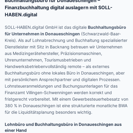
Buchhaltungsbüro für
Donaueschingen
–
Finanzbuchhaltung digital auslagern mit SOLL-
HABEN.digital
SOLL-HABEN.digital GmbH ist das digitale
Buchhaltungsbüro
für Unternehmen in
Donaueschingen
(
Schwarzwald-Baar-
Kreis
). Als auf Lohnabrechnung und Buchhaltung spezialisierter
Dienstleister mit Sitz in Backnang betreuen wir Unternehmen
aus
Medizingerätehersteller, Präzisionsmaschinen,
Uhrenunternehmen, Tourismusbetrieben und
Handwerksbetrieben
vollständig remote – als externes
Buchhaltungsbüro ohne lokales Büro in
Donaueschingen
, aber
mit persönlichem Ansprechpartner und digitalen Prozessen.
Lohnsteueranmeldungen und Buchungsunterlagen für das
Finanzamt Villingen-Schwenningen werden korrekt und
fristgerecht vorbereitet.
Mit einem Gewerbesteuerhebesatz von
380 % in Donaueschingen ist eine strukturierte monatliche BWA
für die Liquiditätsplanung besonders wichtig.
Lohnbüro und Buchhaltungsbüro in
Donaueschingen
aus
einer Hand