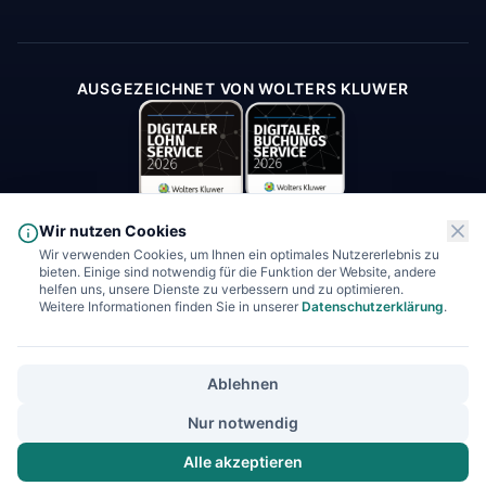
AUSGEZEICHNET VON WOLTERS KLUWER
Wir nutzen Cookies
Wir verwenden Cookies, um Ihnen ein optimales Nutzererlebnis zu
bieten. Einige sind notwendig für die Funktion der Website, andere
* Soll-Haben.digital GmbH erbringt im Bereich Finanzbuchhaltung und
helfen uns, unsere Dienste zu verbessern und zu optimieren.
Buchhaltung ausschließlich Leistungen nach § 6 Nr. 3 und Nr. 4 des
Weitere Informationen finden Sie in unserer
Datenschutzerklärung
.
Steuerberatungsgesetzes (StBerG). Eine steuerrechtliche Beratung oder
Vertretung gegenüber Behörden ist den zugelassenen Steuerberatern
vorbehalten.
Ablehnen
©
2026
Soll-Haben.digital GmbH. Alle Rechte vorbehalten.
Nur notwendig
Impressum
Datenschutz
AGB
Blog
Alle akzeptieren