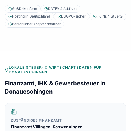
Baulohnabrechnung Backnang
Baulohnabrechnung Stuttgart
GoBD-konform
DATEV & Addison
Baulohnabrechnung Heilbronn
Hosting in Deutschland
DSGVO-sicher
§ 6 Nr. 4 StBerG
Baulohnabrechnung Karlsruhe
Persönlicher Ansprechpartner
LOKALE STEUER- & WIRTSCHAFTSDATEN FÜR
DONAUESCHINGEN
Finanzamt, IHK & Gewerbesteuer in
Donaueschingen
ZUSTÄNDIGES FINANZAMT
Finanzamt
Villingen-Schwenningen