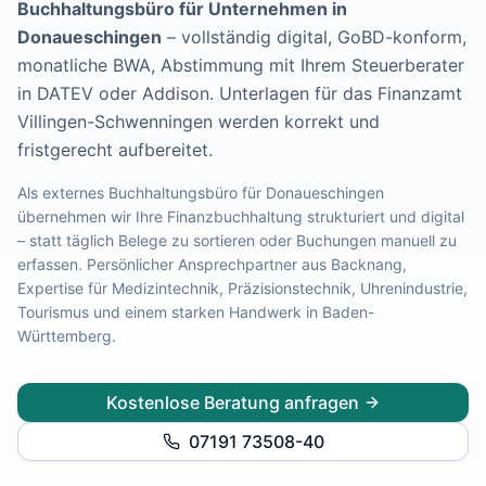
Buchhaltungsbüro für Unternehmen in
Lohnabrechnung Freiburg
Donaueschingen
– vollständig digital, GoBD-konform,
Lohnabrechnung Mannheim
monatliche BWA, Abstimmung mit Ihrem Steuerberater
Lohnabrechnung Heidelberg
in DATEV oder Addison.
Unterlagen für das Finanzamt
Lohnabrechnung Ulm
Villingen-Schwenningen werden korrekt und
Lohnabrechnung Reutlingen
fristgerecht aufbereitet.
Lohnabrechnung Tübingen
Lohnabrechnung Pforzheim
Als externes Buchhaltungsbüro für
Donaueschingen
Lohnabrechnung Konstanz
übernehmen wir Ihre Finanzbuchhaltung strukturiert und digital
Lohnabrechnung Ludwigsburg
– statt täglich Belege zu sortieren oder Buchungen manuell zu
Lohnabrechnung Esslingen am Neckar
erfassen. Persönlicher Ansprechpartner aus Backnang,
Finanzbuchhaltung Backnang
Expertise für
Medizintechnik, Präzisionstechnik, Uhrenindustrie,
Finanzbuchhaltung Stuttgart
Tourismus und einem starken Handwerk
in
Baden-
Finanzbuchhaltung Heilbronn
Württemberg
.
Finanzbuchhaltung Karlsruhe
Finanzbuchhaltung Freiburg
Kostenlose Beratung anfragen
Finanzbuchhaltung Mannheim
Finanzbuchhaltung Heidelberg
07191 73508-40
Finanzbuchhaltung Ulm