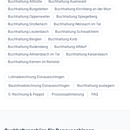
Buchhaltung
Althütte
Buchhaltung
Auenwald
Buchhaltung
Burgstetten
Buchhaltung
Kirchberg an der Murr
Buchhaltung
Oppenweiler
Buchhaltung
Spiegelberg
Buchhaltung
Großerlach
Buchhaltung
Weissach im Tal
Buchhaltung
Leutenbach
Buchhaltung
Schwaikheim
Buchhaltung
Berglen
Buchhaltung
Korb
Buchhaltung
Rudersberg
Buchhaltung
Alfdorf
Buchhaltung
Allmersbach im Tal
Buchhaltung
Kaisersbach
Buchhaltung
Kernen im Remstal
Lohnabrechnung Donaueschingen
Baulohnabrechnung Donaueschingen
Buchhaltung auslagern
E-Rechnung & Peppol
Prozessoptimierung
FAQ