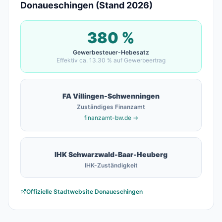
Donaueschingen (Stand 2026)
380
%
Gewerbesteuer-Hebesatz
Effektiv ca.
13.30
% auf Gewerbeertrag
FA
Villingen-Schwenningen
Zuständiges Finanzamt
finanzamt-bw.de →
IHK Schwarzwald-Baar-Heuberg
IHK-Zuständigkeit
Offizielle Stadtwebsite
Donaueschingen