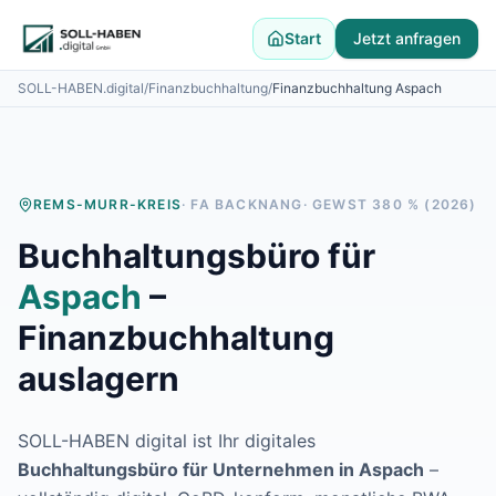
Lohnabrechnung auslagern
Finanzbuchhaltung auslagern
Start
Jetzt anfragen
E-Rechnung und Peppol
SOLL-HABEN.digital
/
Finanzbuchhaltung
/
Finanzbuchhaltung
Aspach
Digitale Personalakte 2027
Prozessoptimierung
Branchenlösungen
ERFA und Seminare
Helpdesk und Tools
REMS-MURR-KREIS
· FA
BACKNANG
· GEWST
380
% (2026)
Alle Standorte
Buchhaltungsbüro für
Über uns
Kontakt
Aspach
–
Häufige Fragen FAQ
Finanzbuchhaltung
Blog
Lohnabrechnung Backnang
auslagern
Lohnabrechnung Waiblingen
Lohnabrechnung Schorndorf
Lohnabrechnung Stuttgart
SOLL-HABEN digital ist Ihr digitales
Lohnabrechnung Heilbronn
Buchhaltungsbüro für Unternehmen in
Aspach
–
Lohnabrechnung Karlsruhe