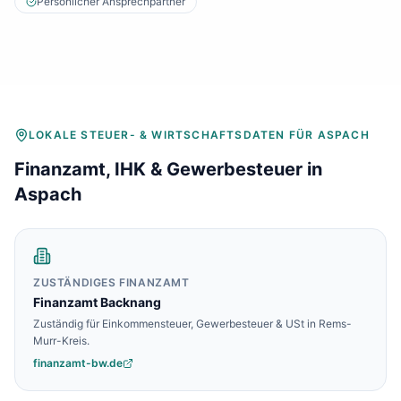
Baulohnabrechnung Backnang
Persönlicher Ansprechpartner
Baulohnabrechnung Stuttgart
Baulohnabrechnung Heilbronn
Baulohnabrechnung Karlsruhe
LOKALE STEUER- & WIRTSCHAFTSDATEN FÜR
ASPACH
Finanzamt, IHK & Gewerbesteuer in
Aspach
ZUSTÄNDIGES FINANZAMT
Finanzamt
Backnang
Zuständig für Einkommensteuer, Gewerbesteuer & USt in
Rems-
Murr-Kreis
.
finanzamt-bw.de