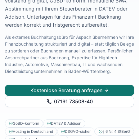
vollständig digital, GoBD-konform, monatliche BWA,
Lohnabrechnung Freiburg
Abstimmung mit Ihrem Steuerberater in DATEV oder
Lohnabrechnung Mannheim
Addison.
Unterlagen für das Finanzamt Backnang
Lohnabrechnung Heidelberg
werden korrekt und fristgerecht aufbereitet.
Lohnabrechnung Ulm
Lohnabrechnung Reutlingen
Als externes Buchhaltungsbüro für
Aspach
übernehmen wir Ihre
Lohnabrechnung Tübingen
Finanzbuchhaltung strukturiert und digital – statt täglich Belege
Lohnabrechnung Pforzheim
zu sortieren oder Buchungen manuell zu erfassen. Persönlicher
Ansprechpartner aus Backnang, Expertise für
Hightech-
Lohnabrechnung Konstanz
Industrie, Automotive, Maschinenbau, IT und wachsenden
Lohnabrechnung Ludwigsburg
Dienstleistungsunternehmen
in
Baden-Württemberg
.
Lohnabrechnung Esslingen am Neckar
Finanzbuchhaltung Backnang
Finanzbuchhaltung Stuttgart
Kostenlose Beratung anfragen
Finanzbuchhaltung Heilbronn
07191 73508-40
Finanzbuchhaltung Karlsruhe
Finanzbuchhaltung Freiburg
Finanzbuchhaltung Mannheim
GoBD-konform
DATEV & Addison
Finanzbuchhaltung Heidelberg
Hosting in Deutschland
DSGVO-sicher
§ 6 Nr. 4 StBerG
Finanzbuchhaltung Ulm