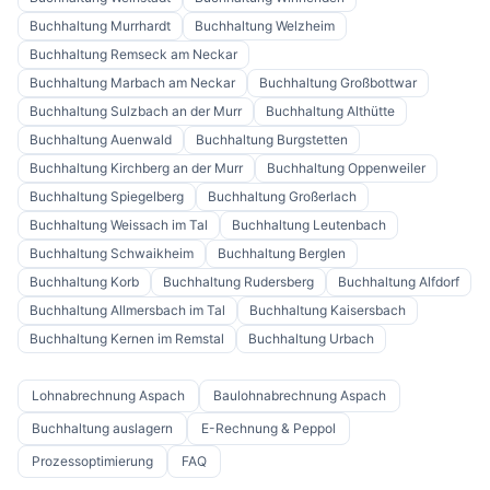
Buchhaltung
Murrhardt
Buchhaltung
Welzheim
Buchhaltung
Remseck am Neckar
Buchhaltung
Marbach am Neckar
Buchhaltung
Großbottwar
Buchhaltung
Sulzbach an der Murr
Buchhaltung
Althütte
Buchhaltung
Auenwald
Buchhaltung
Burgstetten
Buchhaltung
Kirchberg an der Murr
Buchhaltung
Oppenweiler
Buchhaltung
Spiegelberg
Buchhaltung
Großerlach
Buchhaltung
Weissach im Tal
Buchhaltung
Leutenbach
Buchhaltung
Schwaikheim
Buchhaltung
Berglen
Buchhaltung
Korb
Buchhaltung
Rudersberg
Buchhaltung
Alfdorf
Buchhaltung
Allmersbach im Tal
Buchhaltung
Kaisersbach
Buchhaltung
Kernen im Remstal
Buchhaltung
Urbach
Lohnabrechnung Aspach
Baulohnabrechnung Aspach
Buchhaltung auslagern
E-Rechnung & Peppol
Prozessoptimierung
FAQ