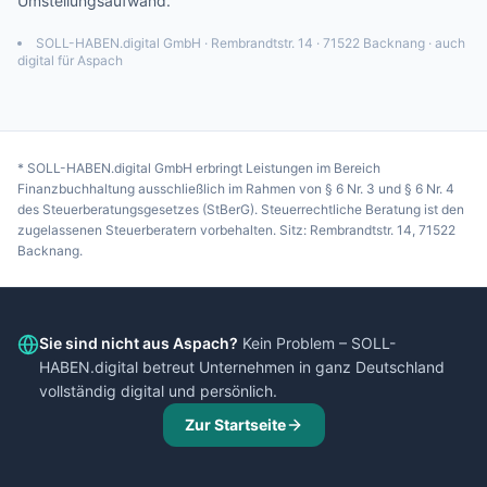
Umstellungsaufwand.
SOLL-HABEN.digital GmbH · Rembrandtstr. 14 · 71522 Backnang · auch
digital für
Aspach
* SOLL-HABEN.digital GmbH erbringt Leistungen im Bereich
Finanzbuchhaltung ausschließlich im Rahmen von § 6 Nr. 3 und § 6 Nr. 4
des Steuerberatungsgesetzes (StBerG). Steuerrechtliche Beratung ist den
zugelassenen Steuerberatern vorbehalten. Sitz: Rembrandtstr. 14, 71522
Backnang.
Sie sind nicht aus
Aspach
?
Kein Problem – SOLL-
HABEN.digital betreut Unternehmen in ganz Deutschland
vollständig digital und persönlich.
Zur Startseite