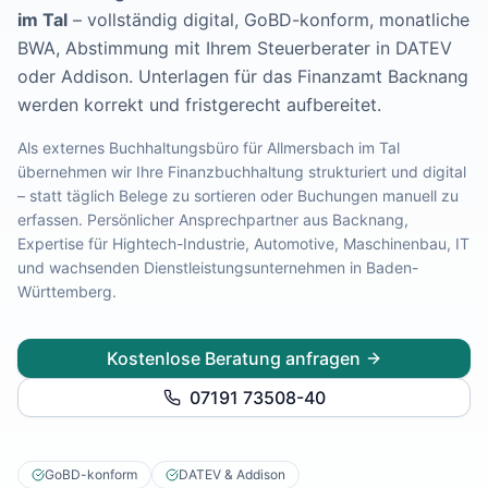
im Tal
– vollständig digital, GoBD-konform, monatliche
Lohnabrechnung Freiburg
Lohnabrechnung Mannheim
BWA, Abstimmung mit Ihrem Steuerberater in DATEV
Lohnabrechnung Heidelberg
oder Addison.
Unterlagen für das Finanzamt Backnang
Lohnabrechnung Ulm
werden korrekt und fristgerecht aufbereitet.
Lohnabrechnung Reutlingen
Als externes Buchhaltungsbüro für
Allmersbach im Tal
Lohnabrechnung Tübingen
übernehmen wir Ihre Finanzbuchhaltung strukturiert und digital
Lohnabrechnung Pforzheim
– statt täglich Belege zu sortieren oder Buchungen manuell zu
Lohnabrechnung Konstanz
erfassen. Persönlicher Ansprechpartner aus Backnang,
Lohnabrechnung Ludwigsburg
Expertise für
Hightech-Industrie, Automotive, Maschinenbau, IT
Lohnabrechnung Esslingen am Neckar
und wachsenden Dienstleistungsunternehmen
in
Baden-
Finanzbuchhaltung Backnang
Württemberg
.
Finanzbuchhaltung Stuttgart
Finanzbuchhaltung Heilbronn
Kostenlose Beratung anfragen
Finanzbuchhaltung Karlsruhe
Finanzbuchhaltung Freiburg
07191 73508-40
Finanzbuchhaltung Mannheim
Finanzbuchhaltung Heidelberg
Finanzbuchhaltung Ulm
GoBD-konform
DATEV & Addison