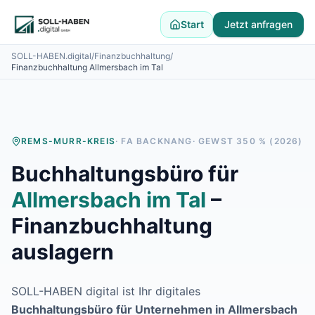
Lohnabrechnung auslagern
Finanzbuchhaltung auslagern
Start
Jetzt anfragen
E-Rechnung und Peppol
SOLL-HABEN.digital
/
Finanzbuchhaltung
/
Digitale Personalakte 2027
Finanzbuchhaltung
Allmersbach im Tal
Prozessoptimierung
Branchenlösungen
ERFA und Seminare
Helpdesk und Tools
REMS-MURR-KREIS
· FA
BACKNANG
· GEWST
350
% (2026)
Alle Standorte
Über uns
Buchhaltungsbüro für
Kontakt
Häufige Fragen FAQ
Allmersbach im Tal
–
Blog
Finanzbuchhaltung
Lohnabrechnung Backnang
Lohnabrechnung Waiblingen
auslagern
Lohnabrechnung Schorndorf
Lohnabrechnung Stuttgart
SOLL-HABEN digital ist Ihr digitales
Lohnabrechnung Heilbronn
Buchhaltungsbüro für Unternehmen in
Allmersbach
Lohnabrechnung Karlsruhe