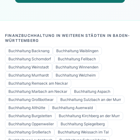
FINANZBUCHHALTUNG IN WEITEREN STÄDTEN IN BADEN-
WÜRTTEMBERG
Buchhaltung
Backnang
Buchhaltung
Waiblingen
Buchhaltung
Schorndorf
Buchhaltung
Fellbach
Buchhaltung
Weinstadt
Buchhaltung
Winnenden
Buchhaltung
Murrhardt
Buchhaltung
Welzheim
Buchhaltung
Remseck am Neckar
Buchhaltung
Marbach am Neckar
Buchhaltung
Aspach
Buchhaltung
Großbottwar
Buchhaltung
Sulzbach an der Murr
Buchhaltung
Althütte
Buchhaltung
Auenwald
Buchhaltung
Burgstetten
Buchhaltung
Kirchberg an der Murr
Buchhaltung
Oppenweiler
Buchhaltung
Spiegelberg
Buchhaltung
Großerlach
Buchhaltung
Weissach im Tal