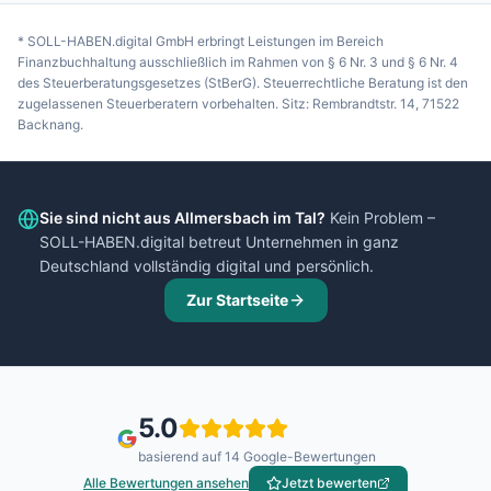
* SOLL-HABEN.digital GmbH erbringt Leistungen im Bereich
Finanzbuchhaltung ausschließlich im Rahmen von § 6 Nr. 3 und § 6 Nr. 4
des Steuerberatungsgesetzes (StBerG). Steuerrechtliche Beratung ist den
zugelassenen Steuerberatern vorbehalten. Sitz: Rembrandtstr. 14, 71522
Backnang.
Sie sind nicht aus
Allmersbach im Tal
?
Kein Problem –
SOLL-HABEN.digital betreut Unternehmen in ganz
Deutschland vollständig digital und persönlich.
Zur Startseite
5.0
basierend auf
14
Google-Bewertungen
Alle Bewertungen ansehen
Jetzt bewerten