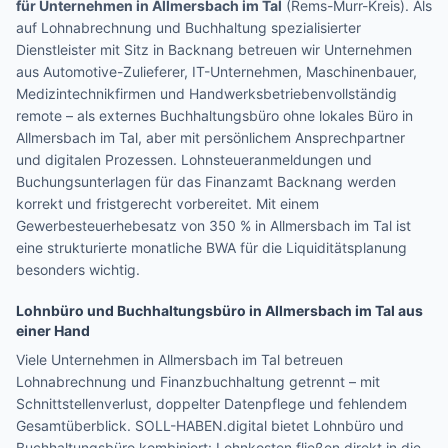
für Unternehmen in
Allmersbach im Tal
(
Rems-Murr-Kreis
). Als
auf Lohnabrechnung und Buchhaltung spezialisierter
Dienstleister mit Sitz in Backnang betreuen wir Unternehmen
aus
Automotive-Zulieferer, IT-Unternehmen, Maschinenbauer,
Medizintechnikfirmen und Handwerksbetrieben
vollständig
remote – als externes Buchhaltungsbüro ohne lokales Büro in
Allmersbach im Tal
, aber mit persönlichem Ansprechpartner
und digitalen Prozessen.
Lohnsteueranmeldungen und
Buchungsunterlagen für das Finanzamt Backnang werden
korrekt und fristgerecht vorbereitet.
Mit einem
Gewerbesteuerhebesatz von 350 % in Allmersbach im Tal ist
eine strukturierte monatliche BWA für die Liquiditätsplanung
besonders wichtig.
Lohnbüro und Buchhaltungsbüro in
Allmersbach im Tal
aus
einer Hand
Viele Unternehmen in
Allmersbach im Tal
betreuen
Lohnabrechnung und Finanzbuchhaltung getrennt – mit
Schnittstellenverlust, doppelter Datenpflege und fehlendem
Gesamtüberblick. SOLL-HABEN.digital bietet Lohnbüro und
Buchhaltungsbüro kombiniert: Lohnkosten fließen direkt in die