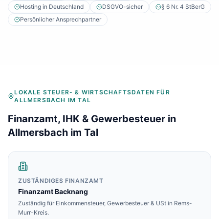
Baulohnabrechnung Backnang
Hosting in Deutschland
DSGVO-sicher
§ 6 Nr. 4 StBerG
Baulohnabrechnung Stuttgart
Persönlicher Ansprechpartner
Baulohnabrechnung Heilbronn
Baulohnabrechnung Karlsruhe
LOKALE STEUER- & WIRTSCHAFTSDATEN FÜR
ALLMERSBACH IM TAL
Finanzamt, IHK & Gewerbesteuer in
Allmersbach im Tal
ZUSTÄNDIGES FINANZAMT
Finanzamt
Backnang
Zuständig für Einkommensteuer, Gewerbesteuer & USt in
Rems-
Murr-Kreis
.