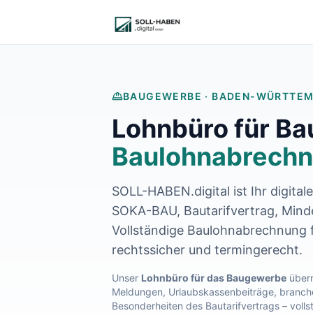
Lohnabrechnung auslagern
Finanzbuchhaltung auslagern
E-Rechnung und Peppol
Digitale Personalakte 2027
Prozessoptimierung
Branchenlösungen
BAUGEWERBE ·
BADEN-WÜRTTE
ERFA und Seminare
Lohnbüro für B
Helpdesk und Tools
Alle Standorte
Baulohnabrechn
Über uns
Kontakt
SOLL-HABEN.digital ist Ihr digital
Häufige Fragen FAQ
Blog
SOKA-BAU, Bautarifvertrag, Mindes
Lohnabrechnung Backnang
Vollständige Baulohnabrechnung f
Lohnabrechnung Waiblingen
rechtssicher und termingerecht.
Lohnabrechnung Schorndorf
Lohnabrechnung Stuttgart
Unser
Lohnbüro für das Baugewerbe
übern
Meldungen, Urlaubskassenbeiträge, branche
Lohnabrechnung Heilbronn
Besonderheiten des Bautarifvertrags – volls
Lohnabrechnung Karlsruhe