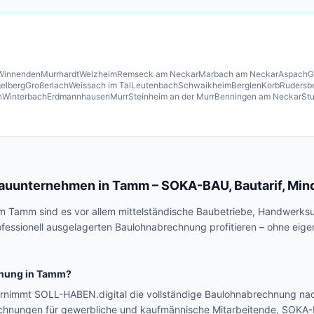
Winnenden
Murrhardt
Welzheim
Remseck am Neckar
Marbach am Neckar
Aspach
G
elberg
Großerlach
Weissach im Tal
Leutenbach
Schwaikheim
Berglen
Korb
Rudersb
n
Winterbach
Erdmannhausen
Murr
Steinheim an der Murr
Benningen am Neckar
Stu
Bauunternehmen in
Tamm
– SOKA-BAU, Bautarif, Min
m Tamm sind es vor allem mittelständische Baubetriebe, Handwerk
ofessionell ausgelagerten Baulohnabrechnung profitieren – ohne ei
nung in
Tamm
?
nimmt SOLL-HABEN.digital die vollständige Baulohnabrechnung na
echnungen für gewerbliche und kaufmännische Mitarbeitende, SOK