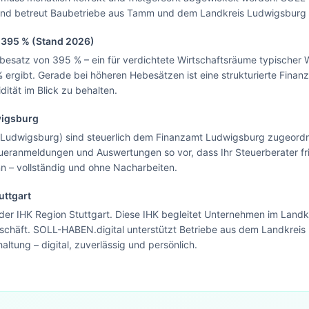
 und betreut Baubetriebe aus Tamm und dem Landkreis Ludwigsburg
Blick.
z
395
% (Stand 2026)
Zur Startseite
esatz von 395 % – ein für verdichtete Wirtschaftsräume typischer W
Nein danke, ich bleibe auf dieser Seite
 ergibt. Gerade bei höheren Hebesätzen ist eine strukturierte Fina
dität im Blick zu behalten.
igsburg
Ludwigsburg) sind steuerlich dem Finanzamt Ludwigsburg zugeordne
ueranmeldungen und Auswertungen so vor, dass Ihr Steuerberater fr
 – vollständig und ohne Nacharbeiten.
uttgart
r IHK Region Stuttgart. Diese IHK begleitet Unternehmen im Landk
chäft. SOLL-HABEN.digital unterstützt Betriebe aus dem Landkreis 
tung – digital, zuverlässig und persönlich.