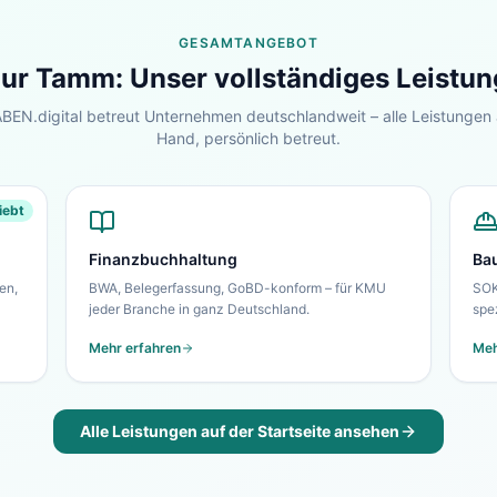
GESAMTANGEBOT
nur
Tamm
: Unser vollständiges Leistu
EN.digital betreut Unternehmen deutschlandweit – alle Leistungen 
Hand, persönlich betreut.
iebt
Finanzbuchhaltung
Ba
en,
BWA, Belegerfassung, GoBD-konform – für KMU
SOK
jeder Branche in ganz Deutschland.
spe
Mehr erfahren
Meh
Alle Leistungen auf der Startseite ansehen