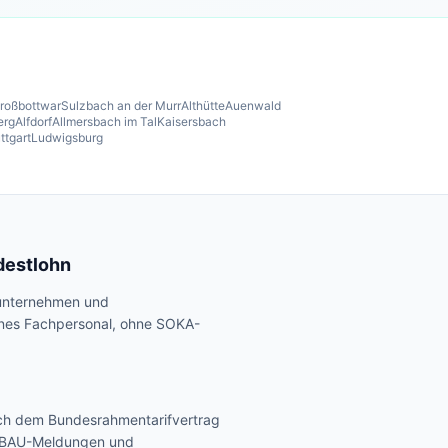
roßbottwar
Sulzbach an der Murr
Althütte
Auenwald
erg
Alfdorf
Allmersbach im Tal
Kaisersbach
ttgart
Ludwigsburg
destlohn
sunternehmen und
genes Fachpersonal, ohne SOKA-
ch dem Bundesrahmentarifvertrag
A-BAU-Meldungen und