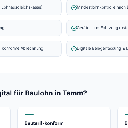
 Lohnausgleichskasse)
Mindestlohnkontrolle nach 
ung
Geräte- und Fahrzeugkost
) konforme Abrechnung
Digitale Belegerfassung &
al für Baulohn in
Tamm
?
Bautarif-konform
B