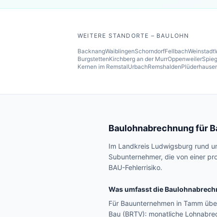
WEITERE STANDORTE – BAULOHN
Backnang
Waiblingen
Schorndorf
Fellbach
Weinstadt
Burgstetten
Kirchberg an der Murr
Oppenweiler
Spieg
Kernen im Remstal
Urbach
Remshalden
Plüderhause
Baulohnabrechnung für 
Im Landkreis Ludwigsburg rund u
Subunternehmer, die von einer pr
BAU-Fehlerrisiko.
Was umfasst die Baulohnabrech
Für Bauunternehmen in Tamm über
Bau (BRTV): monatliche Lohnabr