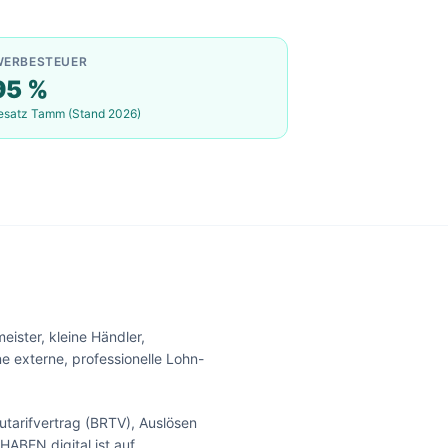
WERBESTEUER
95
%
esatz
Tamm
(Stand 2026)
ster, kleine Händler,
e externe, professionelle Lohn-
arifvertrag (BRTV), Auslösen
HABEN.digital ist auf