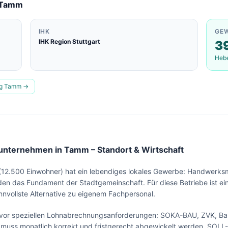
Tamm
IHK
GE
IHK Region Stuttgart
3
Heb
ng
Tamm
→
nternehmen in Tamm – Standort & Wirtschaft
2.500 Einwohner) hat ein lebendiges lokales Gewerbe: Handwerksmei
den das Fundament der Stadtgemeinschaft. Für diese Betriebe ist ein
nnvollste Alternative zu eigenem Fachpersonal.
Lohn & Buchhaltung in
Tamm
?
or speziellen Lohnabrechnungsanforderungen: SOKA-BAU, ZVK, Baut
Sehen Sie unser komplettes Angebot für Ihr
s muss monatlich korrekt und fristgerecht abgewickelt werden. SOLL-
Unternehmen – in 30 Sekunden alles auf einen