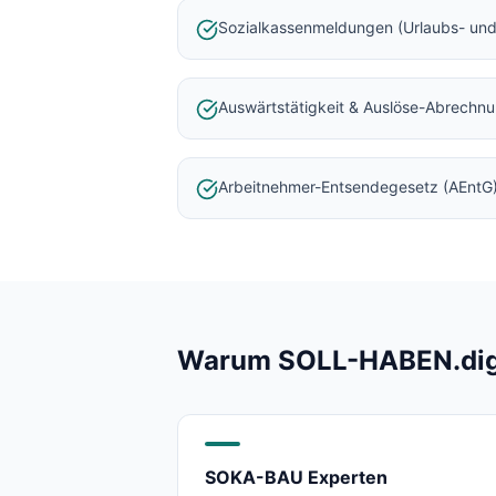
Baulohnabrechnung Backnang
Sozialkassenmeldungen (Urlaubs- und
Baulohnabrechnung Stuttgart
Baulohnabrechnung Heilbronn
Baulohnabrechnung Karlsruhe
Auswärtstätigkeit & Auslöse-Abrechn
Arbeitnehmer-Entsendegesetz (AEntG
Warum SOLL-HABEN.digit
SOKA-BAU Experten