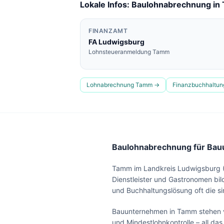
Lokale Infos: Baulohnabrechnung in
FINANZAMT
FA
Ludwigsburg
Lohnsteueranmeldung
Tamm
Lohnabrechnung
Tamm
→
Finanzbuchhaltu
Baulohnabrechnung für Bauu
Tamm im Landkreis Ludwigsburg (1
Dienstleister und Gastronomen bil
und Buchhaltungslösung oft die si
Bauunternehmen in Tamm stehen v
und Mindestlohnkontrolle – all da