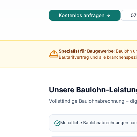
Lohnabrechnung Freiburg
Lohnabrechnung Mannheim
Kostenlos anfragen
07
Lohnabrechnung Heidelberg
Lohnabrechnung Ulm
Lohnabrechnung Reutlingen
Lohnabrechnung Tübingen
Lohnabrechnung Pforzheim
Spezialist für Baugewerbe:
Baulohn un
Lohnabrechnung Konstanz
Bautarifvertrag und alle branchenspez
Lohnabrechnung Ludwigsburg
Lohnabrechnung Esslingen am Neckar
Finanzbuchhaltung Backnang
Finanzbuchhaltung Stuttgart
Unsere Baulohn-Leistun
Finanzbuchhaltung Heilbronn
Vollständige Baulohnabrechnung – di
Finanzbuchhaltung Karlsruhe
Finanzbuchhaltung Freiburg
Finanzbuchhaltung Mannheim
Monatliche Baulohnabrechnungen na
Finanzbuchhaltung Heidelberg
Finanzbuchhaltung Ulm