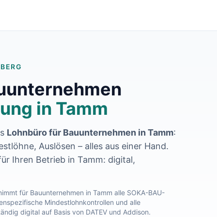
MBERG
auunternehmen
ung in
Tamm
es
Lohnbüro für Bauunternehmen in
Tamm
:
tlöhne, Auslösen – alles aus einer Hand.
ür Ihren Betrieb in
Tamm
: digital,
immt für Bauunternehmen in
Tamm
alle SOKA-BAU-
nspezifische Mindestlohnkontrollen und alle
tändig digital auf Basis von DATEV und Addison.