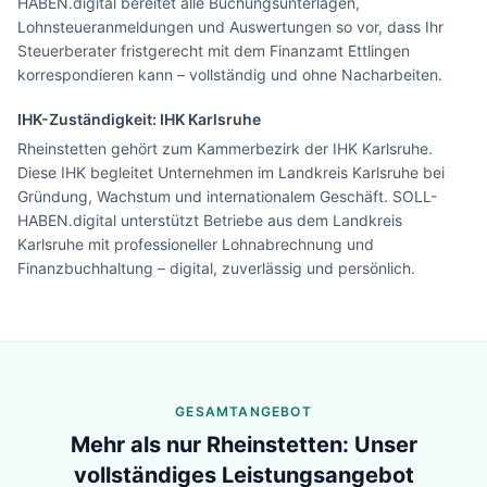
HABEN.digital bereitet alle Buchungsunterlagen,
Lohnsteueranmeldungen und Auswertungen so vor, dass Ihr
Steuerberater fristgerecht mit dem Finanzamt Ettlingen
korrespondieren kann – vollständig und ohne Nacharbeiten.
IHK-Zuständigkeit:
IHK Karlsruhe
Rheinstetten gehört zum Kammerbezirk der IHK Karlsruhe.
Diese IHK begleitet Unternehmen im Landkreis Karlsruhe bei
Gründung, Wachstum und internationalem Geschäft. SOLL-
HABEN.digital unterstützt Betriebe aus dem Landkreis
Karlsruhe mit professioneller Lohnabrechnung und
Finanzbuchhaltung – digital, zuverlässig und persönlich.
GESAMTANGEBOT
Mehr als nur
Rheinstetten
: Unser
Lohn & Buchhaltung in
Rheinstetten
?
vollständiges Leistungsangebot
Sehen Sie unser komplettes Angebot für Ihr