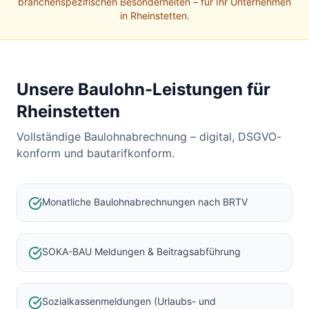
Baulohnabrechnung Backnang
branchenspezifischen Besonderheiten – für Ihr Unternehmen
in
Rheinstetten
.
Baulohnabrechnung Stuttgart
Baulohnabrechnung Heilbronn
Baulohnabrechnung Karlsruhe
Unsere Baulohn-Leistungen für
Rheinstetten
Vollständige Baulohnabrechnung – digital, DSGVO-
konform und bautarifkonform.
Monatliche Baulohnabrechnungen nach BRTV
SOKA-BAU Meldungen & Beitragsabführung
Sozialkassenmeldungen (Urlaubs- und