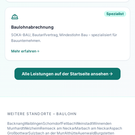
Spezialist
Baulohnabrechnung
SOKA-BAU, Bautarifvertrag, Mindestlohn Bau – spezialisiert für
Bauunternehmen.
Mehr erfahren
Alle Leistungen auf der Startseite ansehen
WEITERE STANDORTE – BAULOHN
Backnang
Waiblingen
Schorndorf
Fellbach
Weinstadt
Winnenden
Murrhardt
Welzheim
Remseck am Neckar
Marbach am Neckar
Aspach
Großbottwar
Sulzbach an der Murr
Althütte
Auenwald
Burgstetten