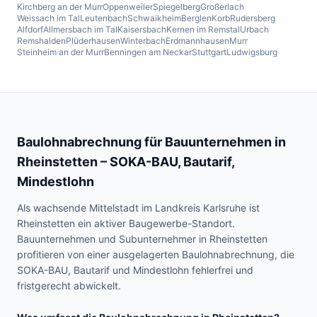
Kirchberg an der Murr
Oppenweiler
Spiegelberg
Großerlach
Weissach im Tal
Leutenbach
Schwaikheim
Berglen
Korb
Rudersberg
Alfdorf
Allmersbach im Tal
Kaisersbach
Kernen im Remstal
Urbach
Remshalden
Plüderhausen
Winterbach
Erdmannhausen
Murr
Steinheim an der Murr
Benningen am Neckar
Stuttgart
Ludwigsburg
Baulohnabrechnung für Bauunternehmen in
Rheinstetten
– SOKA-BAU, Bautarif,
Mindestlohn
Als wachsende Mittelstadt im Landkreis Karlsruhe ist
Rheinstetten ein aktiver Baugewerbe-Standort.
Bauunternehmen und Subunternehmer in Rheinstetten
profitieren von einer ausgelagerten Baulohnabrechnung, die
SOKA-BAU, Bautarif und Mindestlohn fehlerfrei und
fristgerecht abwickelt.