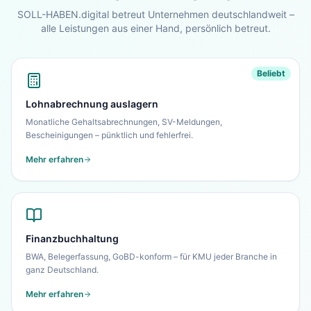
Unternehmen – in 30 Sekunden alles auf einen
SOLL-HABEN.digital betreut Unternehmen deutschlandweit –
Blick.
alle Leistungen aus einer Hand, persönlich betreut.
Zur Startseite
Beliebt
Nein danke, ich bleibe auf dieser Seite
Lohnabrechnung auslagern
Monatliche Gehaltsabrechnungen, SV-Meldungen,
Bescheinigungen – pünktlich und fehlerfrei.
Mehr erfahren
Finanzbuchhaltung
BWA, Belegerfassung, GoBD-konform – für KMU jeder Branche in
ganz Deutschland.
Mehr erfahren