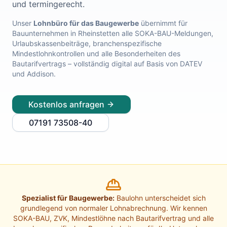
und termingerecht.
Lohnabrechnung Freiburg
Lohnabrechnung Mannheim
Unser
Lohnbüro für das Baugewerbe
übernimmt für
Bauunternehmen in
Rheinstetten
alle SOKA-BAU-Meldungen,
Lohnabrechnung Heidelberg
Urlaubskassenbeiträge, branchenspezifische
Lohnabrechnung Ulm
Mindestlohnkontrollen und alle Besonderheiten des
Lohnabrechnung Reutlingen
Bautarifvertrags – vollständig digital auf Basis von DATEV
Lohnabrechnung Tübingen
und Addison.
Lohnabrechnung Pforzheim
Lohnabrechnung Konstanz
Kostenlos anfragen
Lohnabrechnung Ludwigsburg
Lohnabrechnung Esslingen am Neckar
07191 73508-40
Finanzbuchhaltung Backnang
Finanzbuchhaltung Stuttgart
Finanzbuchhaltung Heilbronn
Finanzbuchhaltung Karlsruhe
Finanzbuchhaltung Freiburg
Finanzbuchhaltung Mannheim
Spezialist für Baugewerbe:
Baulohn unterscheidet sich
Finanzbuchhaltung Heidelberg
grundlegend von normaler Lohnabrechnung. Wir kennen
Finanzbuchhaltung Ulm
SOKA-BAU, ZVK, Mindestlöhne nach Bautarifvertrag und alle