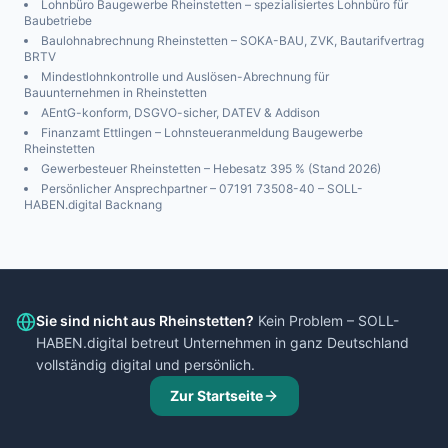
Lohnbüro Baugewerbe
Rheinstetten
– spezialisiertes Lohnbüro für
Baubetriebe
Baulohnabrechnung
Rheinstetten
– SOKA-BAU, ZVK, Bautarifvertrag
BRTV
Mindestlohnkontrolle und Auslösen-Abrechnung für
Bauunternehmen in
Rheinstetten
AEntG-konform, DSGVO-sicher, DATEV & Addison
Finanzamt
Ettlingen
– Lohnsteueranmeldung Baugewerbe
Rheinstetten
Gewerbesteuer
Rheinstetten
– Hebesatz
395
% (Stand 2026)
Persönlicher Ansprechpartner – 07191 73508-40 – SOLL-
HABEN.digital Backnang
Sie sind nicht aus
Rheinstetten
?
Kein Problem – SOLL-
HABEN.digital betreut Unternehmen in ganz Deutschland
vollständig digital und persönlich.
Zur Startseite