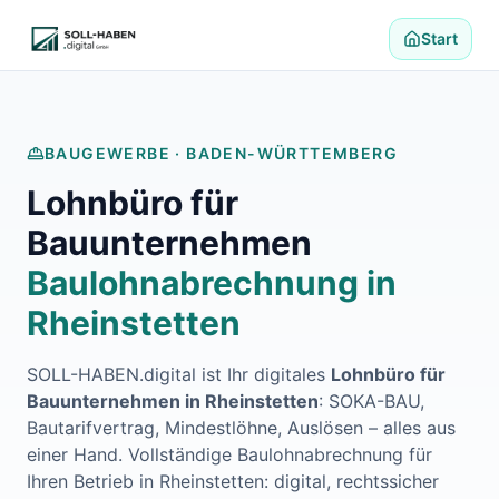
Lohnabrechnung auslagern
Finanzbuchhaltung auslagern
Start
E-Rechnung und Peppol
Digitale Personalakte 2027
Prozessoptimierung
Branchenlösungen
BAUGEWERBE ·
BADEN-WÜRTTEMBERG
ERFA und Seminare
Lohnbüro für
Helpdesk und Tools
Alle Standorte
Bauunternehmen
Über uns
Baulohnabrechnung in
Kontakt
Häufige Fragen FAQ
Rheinstetten
Blog
Lohnabrechnung Backnang
SOLL-HABEN.digital ist Ihr digitales
Lohnbüro für
Lohnabrechnung Waiblingen
Bauunternehmen in
Rheinstetten
: SOKA-BAU,
Lohnabrechnung Schorndorf
Bautarifvertrag, Mindestlöhne, Auslösen – alles aus
Lohnabrechnung Stuttgart
einer Hand. Vollständige Baulohnabrechnung für
Lohnabrechnung Heilbronn
Ihren Betrieb in
Rheinstetten
: digital, rechtssicher
Lohnabrechnung Karlsruhe