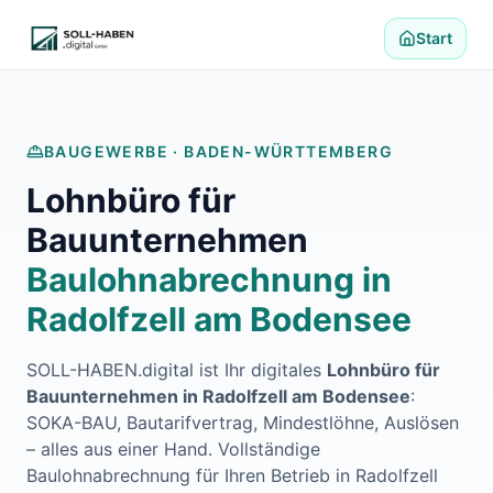
Lohnabrechnung auslagern
Finanzbuchhaltung auslagern
Start
E-Rechnung und Peppol
Digitale Personalakte 2027
Prozessoptimierung
Branchenlösungen
BAUGEWERBE ·
BADEN-WÜRTTEMBERG
ERFA und Seminare
Lohnbüro für
Helpdesk und Tools
Alle Standorte
Bauunternehmen
Über uns
Baulohnabrechnung in
Kontakt
Häufige Fragen FAQ
Radolfzell am Bodensee
Blog
Lohnabrechnung Backnang
SOLL-HABEN.digital ist Ihr digitales
Lohnbüro für
Lohnabrechnung Waiblingen
Bauunternehmen in
Radolfzell am Bodensee
:
Lohnabrechnung Schorndorf
SOKA-BAU, Bautarifvertrag, Mindestlöhne, Auslösen
Lohnabrechnung Stuttgart
– alles aus einer Hand. Vollständige
Lohnabrechnung Heilbronn
Baulohnabrechnung für Ihren Betrieb in
Radolfzell
Lohnabrechnung Karlsruhe