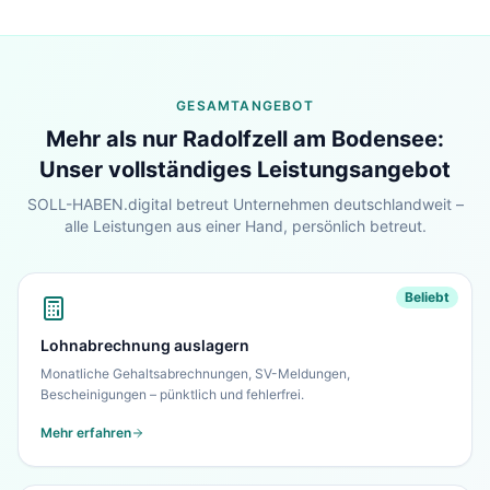
Lohn & Buchhaltung in
Radolfzell am
Bodensee
?
GESAMTANGEBOT
Sehen Sie unser komplettes Angebot für Ihr
Mehr als nur
Radolfzell am Bodensee
:
Unternehmen – in 30 Sekunden alles auf einen
Blick.
Unser vollständiges Leistungsangebot
SOLL-HABEN.digital betreut Unternehmen deutschlandweit –
Zur Startseite
alle Leistungen aus einer Hand, persönlich betreut.
Nein danke, ich bleibe auf dieser Seite
Beliebt
Lohnabrechnung auslagern
Monatliche Gehaltsabrechnungen, SV-Meldungen,
Bescheinigungen – pünktlich und fehlerfrei.
Mehr erfahren