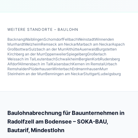
WEITERE STANDORTE – BAULOHN
Backnang
Waiblingen
Schorndorf
Fellbach
Weinstadt
Winnenden
Murrhardt
Welzheim
Remseck am Neckar
Marbach am Neckar
Aspach
Großbottwar
Sulzbach an der Murr
Althütte
Auenwald
Burgstetten
Kirchberg an der Murr
Oppenweiler
Spiegelberg
Großerlach
Weissach im Tal
Leutenbach
Schwaikheim
Berglen
Korb
Rudersberg
Alfdorf
Allmersbach im Tal
Kaisersbach
Kernen im Remstal
Urbach
Remshalden
Plüderhausen
Winterbach
Erdmannhausen
Murr
Steinheim an der Murr
Benningen am Neckar
Stuttgart
Ludwigsburg
Baulohnabrechnung für Bauunternehmen in
Radolfzell am Bodensee
– SOKA-BAU,
Bautarif, Mindestlohn