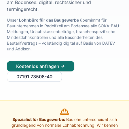
am Bodensee
: digital, rechtssicher und
Lohnabrechnung Freiburg
termingerecht.
Lohnabrechnung Mannheim
Lohnabrechnung Heidelberg
Unser
Lohnbüro für das Baugewerbe
übernimmt für
Bauunternehmen in
Radolfzell am Bodensee
alle SOKA-BAU-
Lohnabrechnung Ulm
Meldungen, Urlaubskassenbeiträge, branchenspezifische
Lohnabrechnung Reutlingen
Mindestlohnkontrollen und alle Besonderheiten des
Lohnabrechnung Tübingen
Bautarifvertrags – vollständig digital auf Basis von DATEV
Lohnabrechnung Pforzheim
und Addison.
Lohnabrechnung Konstanz
Lohnabrechnung Ludwigsburg
Kostenlos anfragen
Lohnabrechnung Esslingen am Neckar
Finanzbuchhaltung Backnang
07191 73508-40
Finanzbuchhaltung Stuttgart
Finanzbuchhaltung Heilbronn
Finanzbuchhaltung Karlsruhe
Finanzbuchhaltung Freiburg
Finanzbuchhaltung Mannheim
Finanzbuchhaltung Heidelberg
Spezialist für Baugewerbe:
Baulohn unterscheidet sich
Finanzbuchhaltung Ulm
grundlegend von normaler Lohnabrechnung. Wir kennen