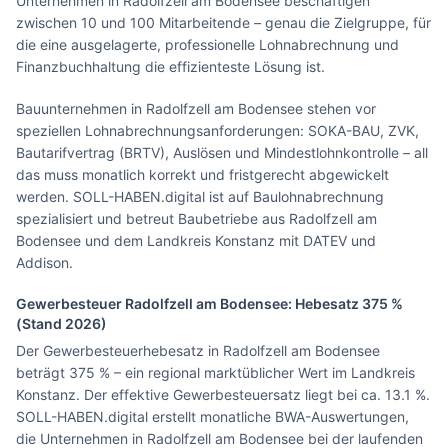
Unternehmen in Radolfzell am Bodensee beschäftigen
zwischen 10 und 100 Mitarbeitende – genau die Zielgruppe, für
die eine ausgelagerte, professionelle Lohnabrechnung und
Finanzbuchhaltung die effizienteste Lösung ist.
Bauunternehmen in Radolfzell am Bodensee stehen vor
speziellen Lohnabrechnungsanforderungen: SOKA-BAU, ZVK,
Bautarifvertrag (BRTV), Auslösen und Mindestlohnkontrolle – all
das muss monatlich korrekt und fristgerecht abgewickelt
werden. SOLL-HABEN.digital ist auf Baulohnabrechnung
spezialisiert und betreut Baubetriebe aus Radolfzell am
Bodensee und dem Landkreis Konstanz mit DATEV und
Addison.
Gewerbesteuer
Radolfzell am Bodensee
: Hebesatz
375
%
(Stand 2026)
Der Gewerbesteuerhebesatz in Radolfzell am Bodensee
beträgt 375 % – ein regional marktüblicher Wert im Landkreis
Konstanz. Der effektive Gewerbesteuersatz liegt bei ca. 13.1 %.
SOLL-HABEN.digital erstellt monatliche BWA-Auswertungen,
die Unternehmen in Radolfzell am Bodensee bei der laufenden