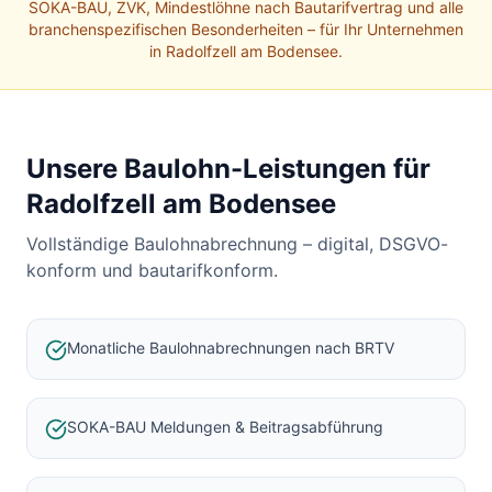
Baulohnabrechnung Backnang
SOKA-BAU, ZVK, Mindestlöhne nach Bautarifvertrag und alle
Baulohnabrechnung Stuttgart
branchenspezifischen Besonderheiten – für Ihr Unternehmen
in
Radolfzell am Bodensee
.
Baulohnabrechnung Heilbronn
Baulohnabrechnung Karlsruhe
Unsere Baulohn-Leistungen für
Radolfzell am Bodensee
Vollständige Baulohnabrechnung – digital, DSGVO-
konform und bautarifkonform.
Monatliche Baulohnabrechnungen nach BRTV
SOKA-BAU Meldungen & Beitragsabführung