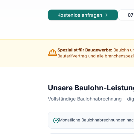
Lohnabrechnung Freiburg
Lohnabrechnung Mannheim
Kostenlos anfragen
07
Lohnabrechnung Heidelberg
Lohnabrechnung Ulm
Lohnabrechnung Reutlingen
Lohnabrechnung Tübingen
Lohnabrechnung Pforzheim
Spezialist für Baugewerbe:
Baulohn un
Lohnabrechnung Konstanz
Bautarifvertrag und alle branchenspez
Lohnabrechnung Ludwigsburg
Lohnabrechnung Esslingen am Neckar
Finanzbuchhaltung Backnang
Finanzbuchhaltung Stuttgart
Unsere Baulohn-Leistun
Finanzbuchhaltung Heilbronn
Vollständige Baulohnabrechnung – di
Finanzbuchhaltung Karlsruhe
Finanzbuchhaltung Freiburg
Finanzbuchhaltung Mannheim
Monatliche Baulohnabrechnungen na
Finanzbuchhaltung Heidelberg
Finanzbuchhaltung Ulm