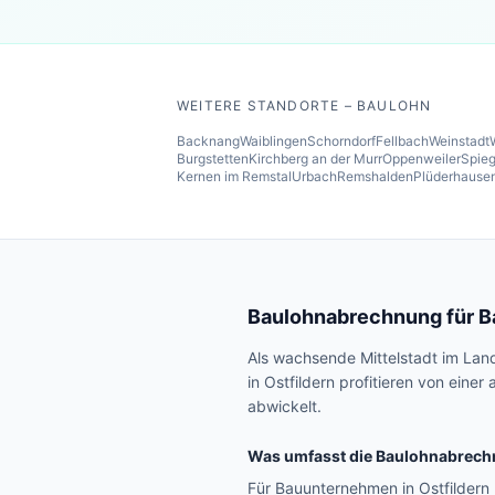
WEITERE STANDORTE – BAULOHN
Backnang
Waiblingen
Schorndorf
Fellbach
Weinstadt
Burgstetten
Kirchberg an der Murr
Oppenweiler
Spieg
Kernen im Remstal
Urbach
Remshalden
Plüderhause
Baulohnabrechnung für 
Als wachsende Mittelstadt im Lan
in Ostfildern profitieren von ein
abwickelt.
Was umfasst die Baulohnabrech
Für Bauunternehmen in Ostfilder