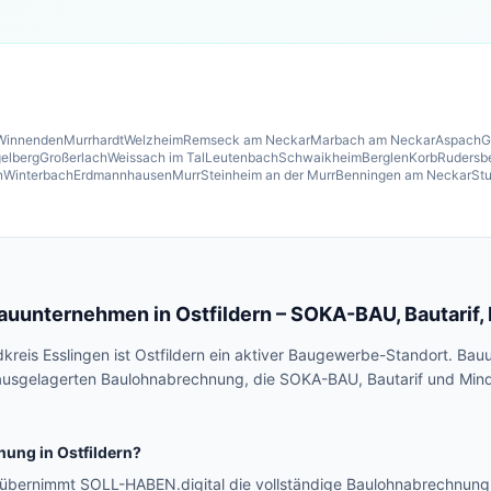
Winnenden
Murrhardt
Welzheim
Remseck am Neckar
Marbach am Neckar
Aspach
G
elberg
Großerlach
Weissach im Tal
Leutenbach
Schwaikheim
Berglen
Korb
Rudersb
n
Winterbach
Erdmannhausen
Murr
Steinheim an der Murr
Benningen am Neckar
Stu
Bauunternehmen in
Ostfildern
– SOKA-BAU, Bautarif,
dkreis Esslingen ist Ostfildern ein aktiver Baugewerbe-Standort. 
er ausgelagerten Baulohnabrechnung, die SOKA-BAU, Bautarif und Minde
nung in
Ostfildern
?
n übernimmt SOLL-HABEN.digital die vollständige Baulohnabrechnun