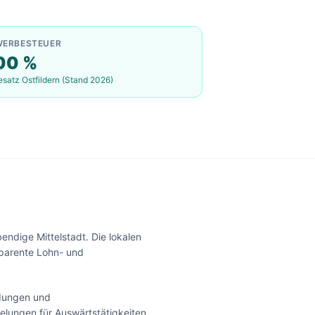
WERBESTEUER
00
%
esatz
Ostfildern
(Stand 2026)
endige Mittelstadt. Die lokalen
sparente Lohn- und
ldungen und
elungen für Auswärtstätigkeiten