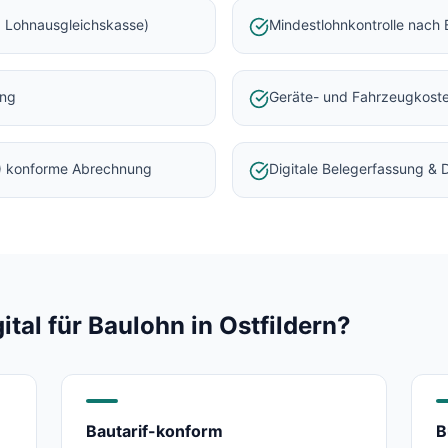
 Lohnausgleichskasse)
Mindestlohnkontrolle nach 
ung
Geräte- und Fahrzeugkost
) konforme Abrechnung
Digitale Belegerfassung &
al für Baulohn in
Ostfildern
?
Bautarif-konform
B