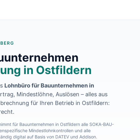
MBERG
auunternehmen
ung in
Ostfildern
es
Lohnbüro für Bauunternehmen in
trag, Mindestlöhne, Auslösen – alles aus
abrechnung für Ihren Betrieb in
Ostfildern
:
recht.
immt für Bauunternehmen in
Ostfildern
alle SOKA-BAU-
nspezifische Mindestlohnkontrollen und alle
tändig digital auf Basis von DATEV und Addison.