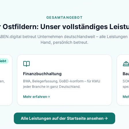
GESAMTANGEBOT
r
Ostfildern
: Unser vollständiges Leis
EN.digital betreut Unternehmen deutschlandweit – alle Leistungen 
Hand, persönlich betreut.
iebt
Finanzbuchhaltung
Ba
en,
BWA, Belegerfassung, GoBD-konform – für KMU
SOK
jeder Branche in ganz Deutschland.
spe
Mehr erfahren
Meh
Alle Leistungen auf der Startseite ansehen