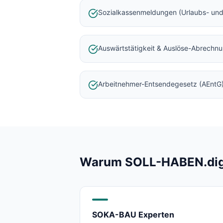
Baulohnabrechnung Backnang
Sozialkassenmeldungen (Urlaubs- und
Baulohnabrechnung Stuttgart
Baulohnabrechnung Heilbronn
Baulohnabrechnung Karlsruhe
Auswärtstätigkeit & Auslöse-Abrechn
Arbeitnehmer-Entsendegesetz (AEntG
Warum SOLL-HABEN.digit
SOKA-BAU Experten