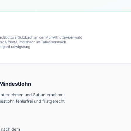
roßbottwar
Sulzbach an der Murr
Althütte
Auenwald
erg
Alfdorf
Allmersbach im Tal
Kaisersbach
ttgart
Ludwigsburg
 Mindestlohn
Bauunternehmen und Subunternehmer
stlohn fehlerfrei und fristgerecht
g nach dem