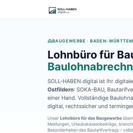
Lohnabrechnung auslagern
Finanzbuchhaltung auslagern
E-Rechnung und Peppol
Digitale Personalakte 2027
Prozessoptimierung
Branchenlösungen
BAUGEWERBE ·
BADEN-WÜRTTE
ERFA und Seminare
Lohnbüro für B
Helpdesk und Tools
Alle Standorte
Baulohnabrechn
Über uns
Kontakt
SOLL-HABEN.digital ist Ihr digital
Häufige Fragen FAQ
Blog
Ostfildern
: SOKA-BAU, Bautarifver
Lohnabrechnung Backnang
einer Hand. Vollständige Baulohn
Lohnabrechnung Waiblingen
digital, rechtssicher und terminge
Lohnabrechnung Schorndorf
Lohnabrechnung Stuttgart
Unser
Lohnbüro für das Baugewerbe
übern
Meldungen, Urlaubskassenbeiträge, branche
Lohnabrechnung Heilbronn
Besonderheiten des Bautarifvertrags – volls
Lohnabrechnung Karlsruhe