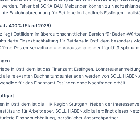
st werden. Fehler bei SOKA-BAU-Meldungen können zu Nachzahlung
mte Baulohnabrechnung für Betriebe im Landkreis Esslingen – volls
satz
400
% (Stand 2026)
liegt Ostfildern im überdurchschnittlichen Bereich für Baden-Württ
ukturierte Finanzbuchhaltung für Betriebe in Ostfildern besonders w
 Offene-Posten-Verwaltung und vorausschauender Liquiditätsplanung
ingen
iebe in Ostfildern ist das Finanzamt Esslingen. Lohnsteueranmeldun
alle relevanten Buchhaltungsunterlagen werden von SOLL-HABEN.dig
twendige für das Finanzamt Esslingen ohne Nachfragen erhält.
uttgart
 in Ostfildern ist die IHK Region Stuttgart. Neben der Interessenver
erstützung für Arbeitgeber. SOLL-HABEN.digital ergänzt dieses Netz
turierte Finanzbuchhaltung, persönlicher Ansprechpartner.