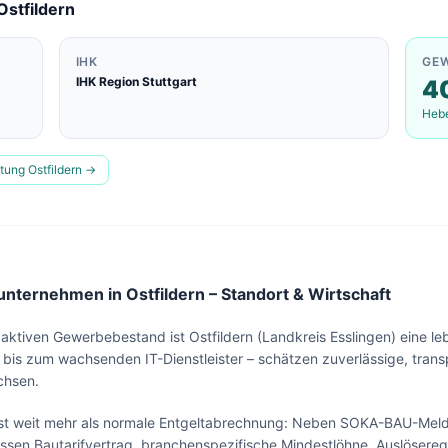
Ostfildern
IHK
GE
IHK Region Stuttgart
4
Heb
ltung
Ostfildern
→
nternehmen in Ostfildern – Standort & Wirtschaft
ktiven Gewerbebestand ist Ostfildern (Landkreis Esslingen) eine leb
bis zum wachsenden IT-Dienstleister – schätzen zuverlässige, tran
chsen.
 ist weit mehr als normale Entgeltabrechnung: Neben SOKA-BAU-Me
sen Bautarifvertrag, branchenspezifische Mindestlöhne, Auslösereg