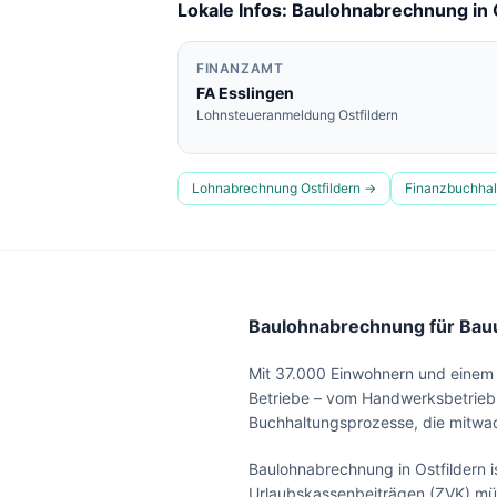
Lokale Infos: Baulohnabrechnung in
FINANZAMT
FA
Esslingen
Lohnsteueranmeldung
Ostfildern
Lohnabrechnung
Ostfildern
→
Finanzbuchha
Baulohnabrechnung für Bauu
Mit 37.000 Einwohnern und einem a
Betriebe – vom Handwerksbetrieb 
Buchhaltungsprozesse, die mitwa
Baulohnabrechnung in Ostfildern
Urlaubskassenbeiträgen (ZVK) müs