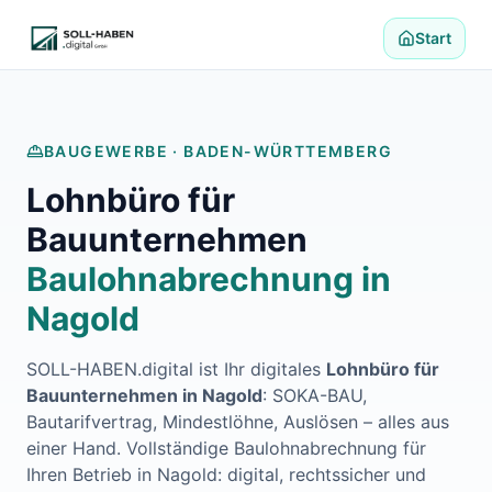
Lohnabrechnung auslagern
Finanzbuchhaltung auslagern
Start
E-Rechnung und Peppol
Digitale Personalakte 2027
Prozessoptimierung
Branchenlösungen
BAUGEWERBE ·
BADEN-WÜRTTEMBERG
ERFA und Seminare
Lohnbüro für
Helpdesk und Tools
Alle Standorte
Bauunternehmen
Über uns
Baulohnabrechnung in
Kontakt
Häufige Fragen FAQ
Nagold
Blog
Lohnabrechnung Backnang
SOLL-HABEN.digital ist Ihr digitales
Lohnbüro für
Lohnabrechnung Waiblingen
Bauunternehmen in
Nagold
: SOKA-BAU,
Lohnabrechnung Schorndorf
Bautarifvertrag, Mindestlöhne, Auslösen – alles aus
Lohnabrechnung Stuttgart
einer Hand. Vollständige Baulohnabrechnung für
Lohnabrechnung Heilbronn
Ihren Betrieb in
Nagold
: digital, rechtssicher und
Lohnabrechnung Karlsruhe