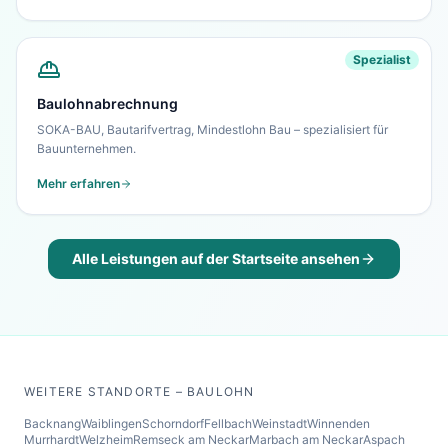
Spezialist
Baulohnabrechnung
SOKA-BAU, Bautarifvertrag, Mindestlohn Bau – spezialisiert für
Bauunternehmen.
Mehr erfahren
Alle Leistungen auf der Startseite ansehen
WEITERE STANDORTE – BAULOHN
Backnang
Waiblingen
Schorndorf
Fellbach
Weinstadt
Winnenden
Murrhardt
Welzheim
Remseck am Neckar
Marbach am Neckar
Aspach