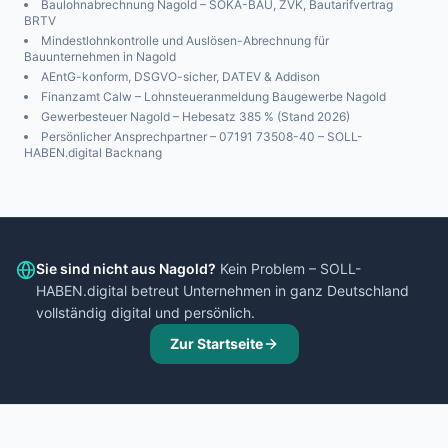
Baulohnabrechnung
Nagold
– SOKA-BAU, ZVK, Bautarifvertrag
BRTV
Mindestlohnkontrolle und Auslösen-Abrechnung für
Bauunternehmen in
Nagold
AEntG-konform, DSGVO-sicher, DATEV & Addison
Finanzamt
Calw
– Lohnsteueranmeldung Baugewerbe
Nagold
Gewerbesteuer
Nagold
– Hebesatz
385
% (Stand 2026)
Persönlicher Ansprechpartner – 07191 73508-40 – SOLL-
HABEN.digital Backnang
Sie sind nicht aus
Nagold
?
Kein Problem – SOLL-
HABEN.digital betreut Unternehmen in ganz Deutschland
vollständig digital und persönlich.
Zur Startseite