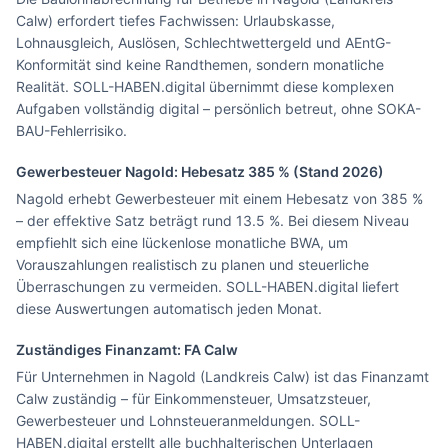
Calw) erfordert tiefes Fachwissen: Urlaubskasse,
Lohnausgleich, Auslösen, Schlechtwettergeld und AEntG-
Konformität sind keine Randthemen, sondern monatliche
Realität. SOLL-HABEN.digital übernimmt diese komplexen
Aufgaben vollständig digital – persönlich betreut, ohne SOKA-
BAU-Fehlerrisiko.
Gewerbesteuer
Nagold
: Hebesatz
385
% (Stand 2026)
Nagold erhebt Gewerbesteuer mit einem Hebesatz von 385 %
– der effektive Satz beträgt rund 13.5 %. Bei diesem Niveau
empfiehlt sich eine lückenlose monatliche BWA, um
Vorauszahlungen realistisch zu planen und steuerliche
Überraschungen zu vermeiden. SOLL-HABEN.digital liefert
diese Auswertungen automatisch jeden Monat.
Zuständiges Finanzamt: FA
Calw
Für Unternehmen in Nagold (Landkreis Calw) ist das Finanzamt
Calw zuständig – für Einkommensteuer, Umsatzsteuer,
Gewerbesteuer und Lohnsteueranmeldungen. SOLL-
HABEN.digital erstellt alle buchhalterischen Unterlagen