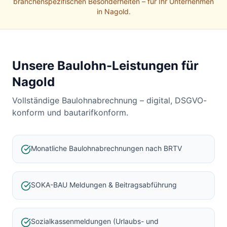
Baulohnabrechnung Backnang
branchenspezifischen Besonderheiten – für Ihr Unternehmen
in
Nagold
.
Baulohnabrechnung Stuttgart
Baulohnabrechnung Heilbronn
Baulohnabrechnung Karlsruhe
Unsere Baulohn-Leistungen für
Nagold
Vollständige Baulohnabrechnung – digital, DSGVO-
konform und bautarifkonform.
Monatliche Baulohnabrechnungen nach BRTV
SOKA-BAU Meldungen & Beitragsabführung
Sozialkassenmeldungen (Urlaubs- und