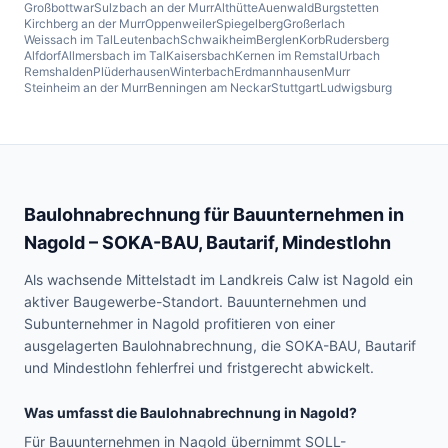
Großbottwar
Sulzbach an der Murr
Althütte
Auenwald
Burgstetten
Kirchberg an der Murr
Oppenweiler
Spiegelberg
Großerlach
Weissach im Tal
Leutenbach
Schwaikheim
Berglen
Korb
Rudersberg
Alfdorf
Allmersbach im Tal
Kaisersbach
Kernen im Remstal
Urbach
Remshalden
Plüderhausen
Winterbach
Erdmannhausen
Murr
Steinheim an der Murr
Benningen am Neckar
Stuttgart
Ludwigsburg
Baulohnabrechnung für Bauunternehmen in
Nagold
– SOKA-BAU, Bautarif, Mindestlohn
Als wachsende Mittelstadt im Landkreis Calw ist Nagold ein
aktiver Baugewerbe-Standort. Bauunternehmen und
Subunternehmer in Nagold profitieren von einer
ausgelagerten Baulohnabrechnung, die SOKA-BAU, Bautarif
und Mindestlohn fehlerfrei und fristgerecht abwickelt.
Was umfasst die Baulohnabrechnung in
Nagold
?
Für Bauunternehmen in Nagold übernimmt SOLL-