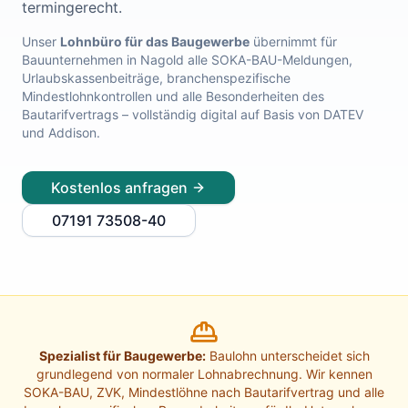
termingerecht.
Lohnabrechnung Freiburg
Lohnabrechnung Mannheim
Unser
Lohnbüro für das Baugewerbe
übernimmt für
Bauunternehmen in
Nagold
alle SOKA-BAU-Meldungen,
Lohnabrechnung Heidelberg
Urlaubskassenbeiträge, branchenspezifische
Lohnabrechnung Ulm
Mindestlohnkontrollen und alle Besonderheiten des
Lohnabrechnung Reutlingen
Bautarifvertrags – vollständig digital auf Basis von DATEV
Lohnabrechnung Tübingen
und Addison.
Lohnabrechnung Pforzheim
Lohnabrechnung Konstanz
Kostenlos anfragen
Lohnabrechnung Ludwigsburg
Lohnabrechnung Esslingen am Neckar
07191 73508-40
Finanzbuchhaltung Backnang
Finanzbuchhaltung Stuttgart
Finanzbuchhaltung Heilbronn
Finanzbuchhaltung Karlsruhe
Finanzbuchhaltung Freiburg
Finanzbuchhaltung Mannheim
Spezialist für Baugewerbe:
Baulohn unterscheidet sich
Finanzbuchhaltung Heidelberg
grundlegend von normaler Lohnabrechnung. Wir kennen
Finanzbuchhaltung Ulm
SOKA-BAU, ZVK, Mindestlöhne nach Bautarifvertrag und alle