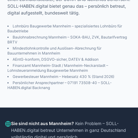
SOLL-HABEN.digital bietet genau das – persönlich betreut,
digital aufgestellt, bundesweit tätig.
Lohnbüro Baugewerbe
Mannheim
– spezialisiertes Lohnbüro für
Baubetriebe
Baulohnabrechnung
Mannheim
– SOKA-BAU, ZVK, Bautarifvertrag
BRTV
Mindestlohnkontrolle und Auslösen-Abrechnung für
Bauunternehmen in
Mannheim
AEntG-konform, DSGVO-sicher, DATEV & Addison
Finanzamt
Mannheim-Stadt / Mannheim-Neckarstadt
–
Lohnsteueranmeldung Baugewerbe
Mannheim
Gewerbesteuer
Mannheim
– Hebesatz
430
% (Stand 2026)
Persönlicher Ansprechpartner – 07191 73508-40 – SOLL-
HABEN.digital Backnang
Sie sind nicht aus
Mannheim
?
Kein Problem – SOLL-
HABEN.digital betreut Unternehmen in ganz Deutschland
vollständig digital und persönlich.