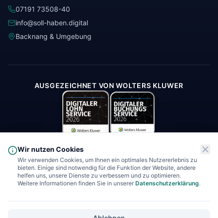
07191 73508-40
info@soll-haben.digital
Backnang & Umgebung
AUSGEZEICHNET VON WOLTERS KLUWER
Wir nutzen Cookies
Wir verwenden Cookies, um Ihnen ein optimales Nutzererlebnis zu
bieten. Einige sind notwendig für die Funktion der Website, andere
* Soll-Haben.digital GmbH erbringt im Bereich Finanzbuchhaltung und
helfen uns, unsere Dienste zu verbessern und zu optimieren.
Buchhaltung ausschließlich Leistungen nach § 6 Nr. 3 und Nr. 4 des
Weitere Informationen finden Sie in unserer
Datenschutzerklärung
.
Steuerberatungsgesetzes (StBerG). Eine steuerrechtliche Beratung oder
Vertretung gegenüber Behörden ist den zugelassenen Steuerberatern
vorbehalten.
Ablehnen