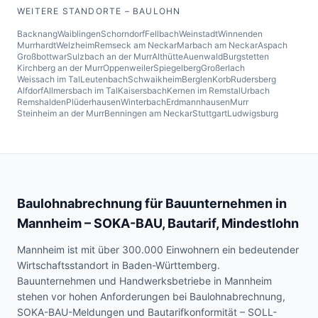
WEITERE STANDORTE – BAULOHN
Backnang
Waiblingen
Schorndorf
Fellbach
Weinstadt
Winnenden
Murrhardt
Welzheim
Remseck am Neckar
Marbach am Neckar
Aspach
Großbottwar
Sulzbach an der Murr
Althütte
Auenwald
Burgstetten
Kirchberg an der Murr
Oppenweiler
Spiegelberg
Großerlach
Weissach im Tal
Leutenbach
Schwaikheim
Berglen
Korb
Rudersberg
Alfdorf
Allmersbach im Tal
Kaisersbach
Kernen im Remstal
Urbach
Remshalden
Plüderhausen
Winterbach
Erdmannhausen
Murr
Steinheim an der Murr
Benningen am Neckar
Stuttgart
Ludwigsburg
Baulohnabrechnung für Bauunternehmen in
Mannheim
– SOKA-BAU, Bautarif, Mindestlohn
Mannheim ist mit über 300.000 Einwohnern ein bedeutender
Wirtschaftsstandort in Baden-Württemberg.
Bauunternehmen und Handwerksbetriebe in Mannheim
stehen vor hohen Anforderungen bei Baulohnabrechnung,
SOKA-BAU-Meldungen und Bautarifkonformität – SOLL-