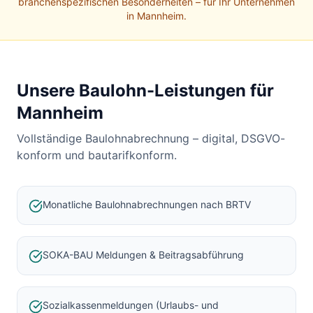
Baulohnabrechnung Backnang
branchenspezifischen Besonderheiten – für Ihr Unternehmen
in
Mannheim
.
Baulohnabrechnung Stuttgart
Baulohnabrechnung Heilbronn
Baulohnabrechnung Karlsruhe
Unsere Baulohn-Leistungen für
Mannheim
Vollständige Baulohnabrechnung – digital, DSGVO-
konform und bautarifkonform.
Monatliche Baulohnabrechnungen nach BRTV
SOKA-BAU Meldungen & Beitragsabführung
Sozialkassenmeldungen (Urlaubs- und