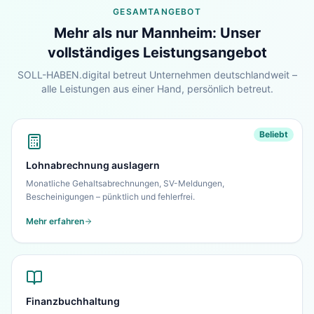
Lohn & Buchhaltung in
Mannheim
?
GESAMTANGEBOT
Sehen Sie unser komplettes Angebot für Ihr
Mehr als nur
Mannheim
: Unser
Unternehmen – in 30 Sekunden alles auf einen
vollständiges Leistungsangebot
Blick.
SOLL-HABEN.digital betreut Unternehmen deutschlandweit –
Zur Startseite
alle Leistungen aus einer Hand, persönlich betreut.
Nein danke, ich bleibe auf dieser Seite
Beliebt
Lohnabrechnung auslagern
Monatliche Gehaltsabrechnungen, SV-Meldungen,
Bescheinigungen – pünktlich und fehlerfrei.
Mehr erfahren
Finanzbuchhaltung