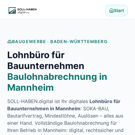
Lohnabrechnung auslagern
Finanzbuchhaltung auslagern
Start
E-Rechnung und Peppol
Digitale Personalakte 2027
Prozessoptimierung
Branchenlösungen
BAUGEWERBE ·
BADEN-WÜRTTEMBERG
ERFA und Seminare
Lohnbüro für
Helpdesk und Tools
Alle Standorte
Bauunternehmen
Über uns
Baulohnabrechnung in
Kontakt
Häufige Fragen FAQ
Mannheim
Blog
Lohnabrechnung Backnang
SOLL-HABEN.digital ist Ihr digitales
Lohnbüro für
Lohnabrechnung Waiblingen
Bauunternehmen in
Mannheim
: SOKA-BAU,
Lohnabrechnung Schorndorf
Bautarifvertrag, Mindestlöhne, Auslösen – alles aus
Lohnabrechnung Stuttgart
einer Hand. Vollständige Baulohnabrechnung für
Lohnabrechnung Heilbronn
Ihren Betrieb in
Mannheim
: digital, rechtssicher und
Lohnabrechnung Karlsruhe