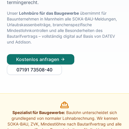
termingerecht.
Lohnabrechnung Freiburg
Lohnabrechnung Mannheim
Unser
Lohnbüro für das Baugewerbe
übernimmt für
Bauunternehmen in
Mannheim
alle SOKA-BAU-Meldungen,
Lohnabrechnung Heidelberg
Urlaubskassenbeiträge, branchenspezifische
Lohnabrechnung Ulm
Mindestlohnkontrollen und alle Besonderheiten des
Lohnabrechnung Reutlingen
Bautarifvertrags – vollständig digital auf Basis von DATEV
Lohnabrechnung Tübingen
und Addison.
Lohnabrechnung Pforzheim
Lohnabrechnung Konstanz
Kostenlos anfragen
Lohnabrechnung Ludwigsburg
Lohnabrechnung Esslingen am Neckar
07191 73508-40
Finanzbuchhaltung Backnang
Finanzbuchhaltung Stuttgart
Finanzbuchhaltung Heilbronn
Finanzbuchhaltung Karlsruhe
Finanzbuchhaltung Freiburg
Finanzbuchhaltung Mannheim
Spezialist für Baugewerbe:
Baulohn unterscheidet sich
Finanzbuchhaltung Heidelberg
grundlegend von normaler Lohnabrechnung. Wir kennen
Finanzbuchhaltung Ulm
SOKA-BAU, ZVK, Mindestlöhne nach Bautarifvertrag und alle