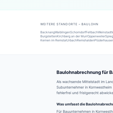
WEITERE STANDORTE – BAULOHN
Backnang
Waiblingen
Schorndorf
Fellbach
Weinstadt
Burgstetten
Kirchberg an der Murr
Oppenweiler
Spieg
Kernen im Remstal
Urbach
Remshalden
Plüderhause
Baulohnabrechnung für 
Als wachsende Mittelstadt im Lan
Subunternehmer in Kornwestheim p
fehlerfrei und fristgerecht abwicke
Was umfasst die Baulohnabrech
Für Bauunternehmen in Kornwesth