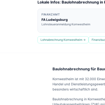
Lokale Infos: Baulohnabrechnung in
FINANZAMT
FA
Ludwigsburg
Lohnsteueranmeldung
Kornwestheim
Lohnabrechnung
Kornwestheim
→
Finanzbu
Baulohnabrechnung für Bauu
Kornwestheim ist mit 32.000 Einw
Handel und Dienstleistungsgewerb
besonders wirtschaftlich sind.
Baulohnabrechnung in Kornwesthe
Urlaubskassenbeiträgen (ZVK) müs