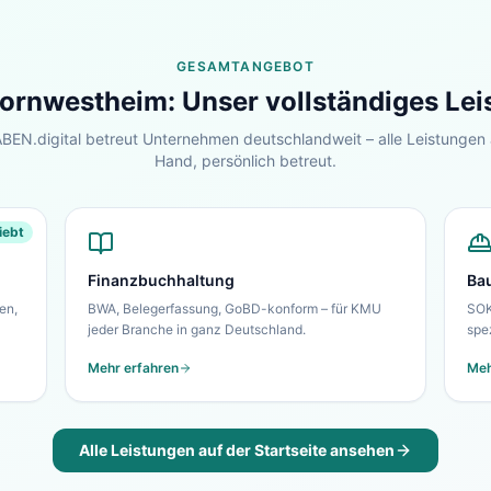
GESAMTANGEBOT
ornwestheim
: Unser vollständiges Le
EN.digital betreut Unternehmen deutschlandweit – alle Leistungen 
Hand, persönlich betreut.
iebt
Finanzbuchhaltung
Ba
en,
BWA, Belegerfassung, GoBD-konform – für KMU
SOK
jeder Branche in ganz Deutschland.
spe
Mehr erfahren
Meh
Alle Leistungen auf der Startseite ansehen