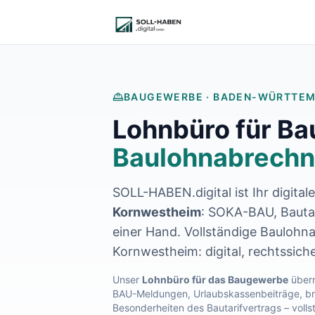
Lohnabrechnung auslagern
Finanzbuchhaltung auslagern
E-Rechnung und Peppol
Digitale Personalakte 2027
Prozessoptimierung
Branchenlösungen
BAUGEWERBE ·
BADEN-WÜRTTE
ERFA und Seminare
Lohnbüro für B
Helpdesk und Tools
Alle Standorte
Baulohnabrechn
Über uns
Kontakt
SOLL-HABEN.digital ist Ihr digital
Häufige Fragen FAQ
Blog
Kornwestheim
: SOKA-BAU, Bautar
Lohnabrechnung Backnang
einer Hand. Vollständige Baulohna
Lohnabrechnung Waiblingen
Kornwestheim
: digital, rechtssic
Lohnabrechnung Schorndorf
Lohnabrechnung Stuttgart
Unser
Lohnbüro für das Baugewerbe
übern
BAU-Meldungen, Urlaubskassenbeiträge, bra
Lohnabrechnung Heilbronn
Besonderheiten des Bautarifvertrags – volls
Lohnabrechnung Karlsruhe