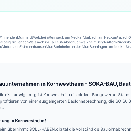
Winnenden
Murrhardt
Welzheim
Remseck am Neckar
Marbach am Neckar
Aspach
G
elberg
Großerlach
Weissach im Tal
Leutenbach
Schwaikheim
Berglen
Korb
Rudersb
n
Winterbach
Erdmannhausen
Murr
Steinheim an der Murr
Benningen am Neckar
Stu
Bauunternehmen in
Kornwestheim
– SOKA-BAU, Bauta
dkreis Ludwigsburg ist Kornwestheim ein aktiver Baugewerbe-Stand
rofitieren von einer ausgelagerten Baulohnabrechnung, die SOKA-B
lt.
nung in
Kornwestheim
?
eim übernimmt SOLL-HABEN.digital die vollständige Baulohnabrec