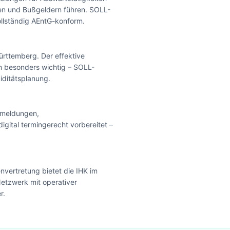
en und Bußgeldern führen. SOLL-
llständig AEntG-konform.
rttemberg. Der effektive
im besonders wichtig – SOLL-
iditätsplanung.
nmeldungen,
ital termingerecht vorbereitet –
nvertretung bietet die IHK im
etzwerk mit operativer
r.