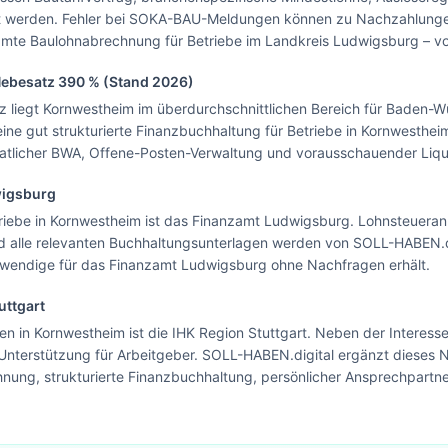
st werden. Fehler bei SOKA-BAU-Meldungen können zu Nachzahlung
Blick.
mte Baulohnabrechnung für Betriebe im Landkreis Ludwigsburg – vo
Zur Startseite
Hebesatz
390
% (Stand 2026)
Nein danke, ich bleibe auf dieser Seite
liegt Kornwestheim im überdurchschnittlichen Bereich für Baden-Wü
ine gut strukturierte Finanzbuchhaltung für Betriebe in Kornwesthe
natlicher BWA, Offene-Posten-Verwaltung und vorausschauender Liqu
igsburg
riebe in Kornwestheim ist das Finanzamt Ludwigsburg. Lohnsteuera
alle relevanten Buchhaltungsunterlagen werden von SOLL-HABEN.dig
otwendige für das Finanzamt Ludwigsburg ohne Nachfragen erhält.
uttgart
n in Kornwestheim ist die IHK Region Stuttgart. Neben der Interesse
Unterstützung für Arbeitgeber. SOLL-HABEN.digital ergänzt dieses N
nung, strukturierte Finanzbuchhaltung, persönlicher Ansprechpartne