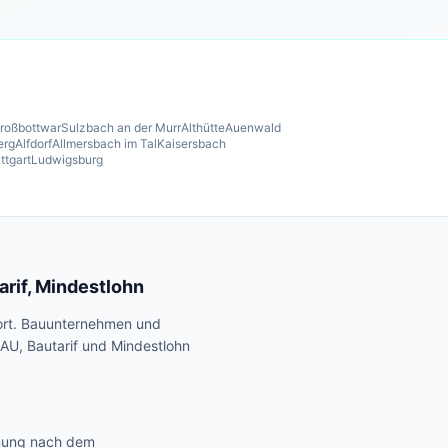
roßbottwar
Sulzbach an der Murr
Althütte
Auenwald
erg
Alfdorf
Allmersbach im Tal
Kaisersbach
ttgart
Ludwigsburg
rif, Mindestlohn
ort. Bauunternehmen und
AU, Bautarif und Mindestlohn
hnung nach dem