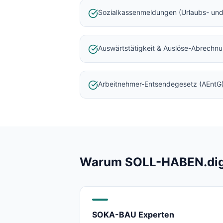
Baulohnabrechnung Backnang
Sozialkassenmeldungen (Urlaubs- und
Baulohnabrechnung Stuttgart
Baulohnabrechnung Heilbronn
Baulohnabrechnung Karlsruhe
Auswärtstätigkeit & Auslöse-Abrechn
Arbeitnehmer-Entsendegesetz (AEntG
Warum SOLL-HABEN.digit
SOKA-BAU Experten