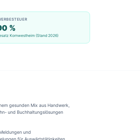
WERBESTEUER
90
%
esatz
Kornwestheim
(Stand 2026)
einem gesunden Mix aus Handwerk,
Lohn- und Buchhaltungslösungen
-Meldungen und
elungen für Auswärtstätigkeiten