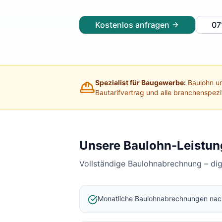
Lohnabrechnung Freiburg
Lohnabrechnung Mannheim
Kostenlos anfragen
07
Lohnabrechnung Heidelberg
Lohnabrechnung Ulm
Lohnabrechnung Reutlingen
Lohnabrechnung Tübingen
Lohnabrechnung Pforzheim
Spezialist für Baugewerbe:
Baulohn un
Lohnabrechnung Konstanz
Bautarifvertrag und alle branchenspez
Lohnabrechnung Ludwigsburg
Lohnabrechnung Esslingen am Neckar
Finanzbuchhaltung Backnang
Finanzbuchhaltung Stuttgart
Unsere Baulohn-Leistun
Finanzbuchhaltung Heilbronn
Vollständige Baulohnabrechnung – di
Finanzbuchhaltung Karlsruhe
Finanzbuchhaltung Freiburg
Finanzbuchhaltung Mannheim
Monatliche Baulohnabrechnungen na
Finanzbuchhaltung Heidelberg
Finanzbuchhaltung Ulm