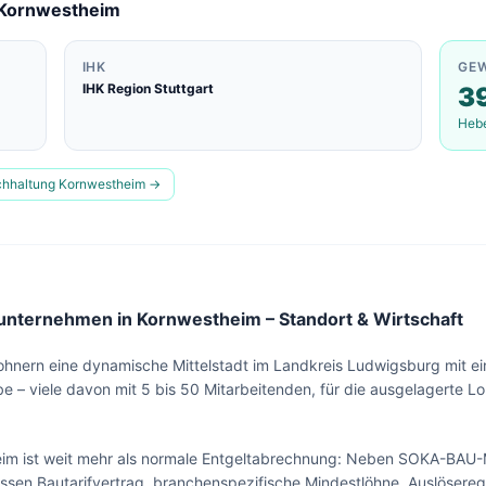
Kornwestheim
IHK
GE
IHK Region Stuttgart
3
Heb
chhaltung
Kornwestheim
→
nternehmen in Kornwestheim – Standort & Wirtschaft
ohnern eine dynamische Mittelstadt im Landkreis Ludwigsburg mit 
e – viele davon mit 5 bis 50 Mitarbeitenden, für die ausgelagerte 
Lohn & Buchhaltung in
Kornwestheim
?
im ist weit mehr als normale Entgeltabrechnung: Neben SOKA-BAU
Sehen Sie unser komplettes Angebot für Ihr
sen Bautarifvertrag, branchenspezifische Mindestlöhne, Auslösereg
Unternehmen – in 30 Sekunden alles auf einen