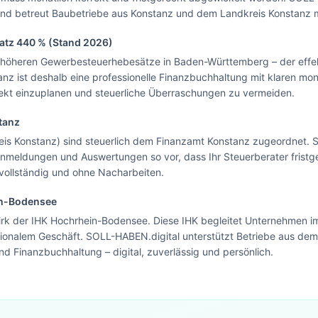
und betreut Baubetriebe aus Konstanz und dem Landkreis Konstanz 
Blick.
satz
440
% (Stand 2026)
Zur Startseite
 höheren Gewerbesteuerhebesätze in Baden-Württemberg – der effekt
Nein danke, ich bleibe auf dieser Seite
anz ist deshalb eine professionelle Finanzbuchhaltung mit klaren m
ekt einzuplanen und steuerliche Überraschungen zu vermeiden.
tanz
is Konstanz) sind steuerlich dem Finanzamt Konstanz zugeordnet. SO
meldungen und Auswertungen so vor, dass Ihr Steuerberater fristg
vollständig und ohne Nacharbeiten.
in-Bodensee
k der IHK Hochrhein-Bodensee. Diese IHK begleitet Unternehmen im
onalem Geschäft. SOLL-HABEN.digital unterstützt Betriebe aus dem
d Finanzbuchhaltung – digital, zuverlässig und persönlich.