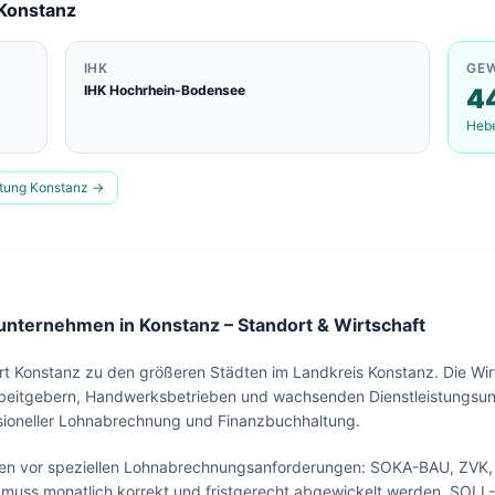
Konstanz
IHK
GE
IHK Hochrhein-Bodensee
4
Heb
ltung
Konstanz
→
nternehmen in Konstanz – Standort & Wirtschaft
t Konstanz zu den größeren Städten im Landkreis Konstanz. Die Wirt
Arbeitgebern, Handwerksbetrieben und wachsenden Dienstleistungsun
ssioneller Lohnabrechnung und Finanzbuchhaltung.
Lohn & Buchhaltung in
Konstanz
?
en vor speziellen Lohnabrechnungsanforderungen: SOKA-BAU, ZVK, B
Sehen Sie unser komplettes Angebot für Ihr
s muss monatlich korrekt und fristgerecht abgewickelt werden. SOLL-
Unternehmen – in 30 Sekunden alles auf einen