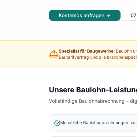
Lohnabrechnung Freiburg
Lohnabrechnung Mannheim
Kostenlos anfragen
07
Lohnabrechnung Heidelberg
Lohnabrechnung Ulm
Lohnabrechnung Reutlingen
Lohnabrechnung Tübingen
Lohnabrechnung Pforzheim
Spezialist für Baugewerbe:
Baulohn un
Lohnabrechnung Konstanz
Bautarifvertrag und alle branchenspez
Lohnabrechnung Ludwigsburg
Lohnabrechnung Esslingen am Neckar
Finanzbuchhaltung Backnang
Finanzbuchhaltung Stuttgart
Unsere Baulohn-Leistun
Finanzbuchhaltung Heilbronn
Vollständige Baulohnabrechnung – di
Finanzbuchhaltung Karlsruhe
Finanzbuchhaltung Freiburg
Finanzbuchhaltung Mannheim
Monatliche Baulohnabrechnungen na
Finanzbuchhaltung Heidelberg
Finanzbuchhaltung Ulm