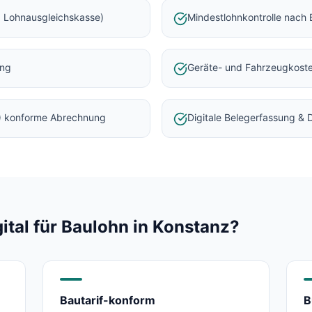
 Lohnausgleichskasse)
Mindestlohnkontrolle nach 
ung
Geräte- und Fahrzeugkost
) konforme Abrechnung
Digitale Belegerfassung &
al für Baulohn in
Konstanz
?
Bautarif-konform
B