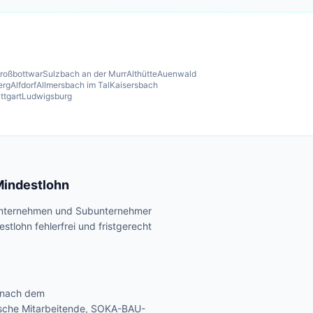
roßbottwar
Sulzbach an der Murr
Althütte
Auenwald
erg
Alfdorf
Allmersbach im Tal
Kaisersbach
ttgart
Ludwigsburg
Mindestlohn
uunternehmen und Subunternehmer
tlohn fehlerfrei und fristgerecht
 nach dem
ische Mitarbeitende, SOKA-BAU-