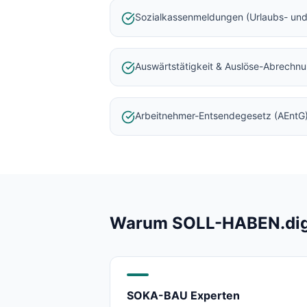
Baulohnabrechnung Backnang
Sozialkassenmeldungen (Urlaubs- und
Baulohnabrechnung Stuttgart
Baulohnabrechnung Heilbronn
Baulohnabrechnung Karlsruhe
Auswärtstätigkeit & Auslöse-Abrechn
Arbeitnehmer-Entsendegesetz (AEntG
Warum SOLL-HABEN.digit
SOKA-BAU Experten