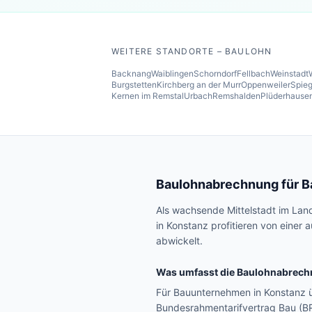
WEITERE STANDORTE – BAULOHN
Backnang
Waiblingen
Schorndorf
Fellbach
Weinstadt
Burgstetten
Kirchberg an der Murr
Oppenweiler
Spieg
Kernen im Remstal
Urbach
Remshalden
Plüderhause
Baulohnabrechnung für 
Als wachsende Mittelstadt im Lan
in Konstanz profitieren von einer
abwickelt.
Was umfasst die Baulohnabrech
Für Bauunternehmen in Konstanz 
Bundesrahmentarifvertrag Bau (B