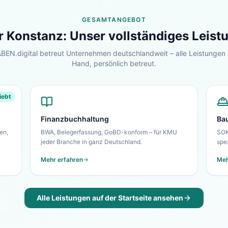
GESAMTANGEBOT
r
Konstanz
: Unser vollständiges Leis
EN.digital betreut Unternehmen deutschlandweit – alle Leistungen 
Hand, persönlich betreut.
iebt
Finanzbuchhaltung
Ba
en,
BWA, Belegerfassung, GoBD-konform – für KMU
SOK
jeder Branche in ganz Deutschland.
spe
Mehr erfahren
Meh
Alle Leistungen auf der Startseite ansehen