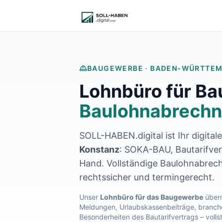
Lohnabrechnung auslagern
Finanzbuchhaltung auslagern
E-Rechnung und Peppol
Digitale Personalakte 2027
Prozessoptimierung
Branchenlösungen
BAUGEWERBE ·
BADEN-WÜRTTE
ERFA und Seminare
Lohnbüro für B
Helpdesk und Tools
Alle Standorte
Baulohnabrechn
Über uns
Kontakt
SOLL-HABEN.digital ist Ihr digital
Häufige Fragen FAQ
Blog
Konstanz
: SOKA-BAU, Bautarifvert
Lohnabrechnung Backnang
Hand. Vollständige Baulohnabrech
Lohnabrechnung Waiblingen
rechtssicher und termingerecht.
Lohnabrechnung Schorndorf
Lohnabrechnung Stuttgart
Unser
Lohnbüro für das Baugewerbe
übern
Meldungen, Urlaubskassenbeiträge, branche
Lohnabrechnung Heilbronn
Besonderheiten des Bautarifvertrags – volls
Lohnabrechnung Karlsruhe