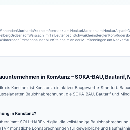
Winnenden
Murrhardt
Welzheim
Remseck am Neckar
Marbach am Neckar
Aspach
G
elberg
Großerlach
Weissach im Tal
Leutenbach
Schwaikheim
Berglen
Korb
Rudersb
n
Winterbach
Erdmannhausen
Murr
Steinheim an der Murr
Benningen am Neckar
Stu
Bauunternehmen in
Konstanz
– SOKA-BAU, Bautarif, 
dkreis Konstanz ist Konstanz ein aktiver Baugewerbe-Standort. Ba
 ausgelagerten Baulohnabrechnung, die SOKA-BAU, Bautarif und Mindes
nung in
Konstanz
?
übernimmt SOLL-HABEN.digital die vollständige Baulohnabrechnung
RTV): monatliche Lohnabrechnungen für gewerbliche und kaufmänn