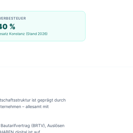
WERBESTEUER
40
%
esatz
Konstanz
(Stand 2026)
schaftsstruktur ist geprägt durch
ternehmen – allesamt mit
autarifvertrag (BRTV), Auslösen
HABEN.digital ist auf