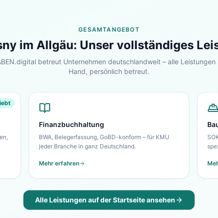
GESAMTANGEBOT
sny im Allgäu
: Unser vollständiges Le
EN.digital betreut Unternehmen deutschlandweit – alle Leistungen 
Hand, persönlich betreut.
iebt
Finanzbuchhaltung
Ba
en,
BWA, Belegerfassung, GoBD-konform – für KMU
SOK
jeder Branche in ganz Deutschland.
spe
Mehr erfahren
Meh
Alle Leistungen auf der Startseite ansehen