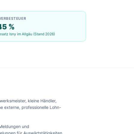
WERBESTEUER
45
%
esatz
Isny im Allgäu
(Stand 2026)
erksmeister, kleine Händler,
e externe, professionelle Lohn-
-Meldungen und
elungen für Auswärtstätigkeiten