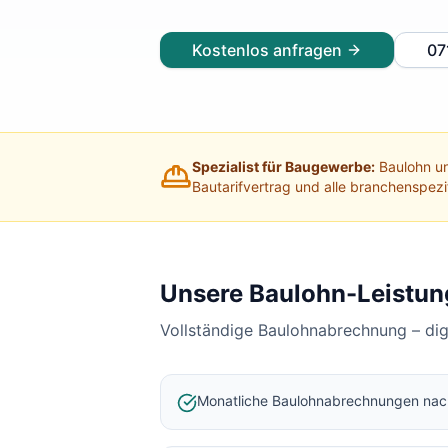
Lohnabrechnung Freiburg
Lohnabrechnung Mannheim
Kostenlos anfragen
07
Lohnabrechnung Heidelberg
Lohnabrechnung Ulm
Lohnabrechnung Reutlingen
Lohnabrechnung Tübingen
Lohnabrechnung Pforzheim
Spezialist für Baugewerbe:
Baulohn un
Lohnabrechnung Konstanz
Bautarifvertrag und alle branchenspez
Lohnabrechnung Ludwigsburg
Lohnabrechnung Esslingen am Neckar
Finanzbuchhaltung Backnang
Finanzbuchhaltung Stuttgart
Unsere Baulohn-Leistun
Finanzbuchhaltung Heilbronn
Vollständige Baulohnabrechnung – di
Finanzbuchhaltung Karlsruhe
Finanzbuchhaltung Freiburg
Finanzbuchhaltung Mannheim
Monatliche Baulohnabrechnungen na
Finanzbuchhaltung Heidelberg
Finanzbuchhaltung Ulm