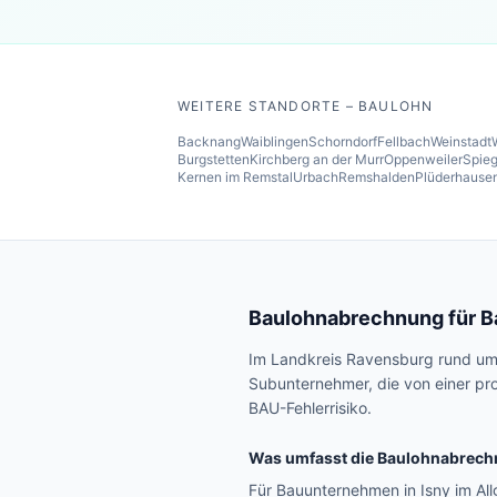
WEITERE STANDORTE – BAULOHN
Backnang
Waiblingen
Schorndorf
Fellbach
Weinstadt
Burgstetten
Kirchberg an der Murr
Oppenweiler
Spieg
Kernen im Remstal
Urbach
Remshalden
Plüderhause
Baulohnabrechnung für 
Im Landkreis Ravensburg rund um 
Subunternehmer, die von einer pr
BAU-Fehlerrisiko.
Was umfasst die Baulohnabrech
Für Bauunternehmen in Isny im A