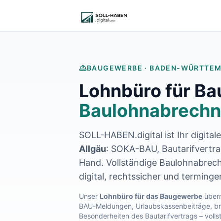
Lohnabrechnung auslagern
Finanzbuchhaltung auslagern
E-Rechnung und Peppol
Digitale Personalakte 2027
Prozessoptimierung
Branchenlösungen
BAUGEWERBE ·
BADEN-WÜRTTE
ERFA und Seminare
Lohnbüro für B
Helpdesk und Tools
Alle Standorte
Baulohnabrechn
Über uns
Kontakt
SOLL-HABEN.digital ist Ihr digital
Häufige Fragen FAQ
Blog
Allgäu
: SOKA-BAU, Bautarifvertrag
Lohnabrechnung Backnang
Hand. Vollständige Baulohnabrech
Lohnabrechnung Waiblingen
digital, rechtssicher und terminge
Lohnabrechnung Schorndorf
Lohnabrechnung Stuttgart
Unser
Lohnbüro für das Baugewerbe
übern
BAU-Meldungen, Urlaubskassenbeiträge, bra
Lohnabrechnung Heilbronn
Besonderheiten des Bautarifvertrags – volls
Lohnabrechnung Karlsruhe