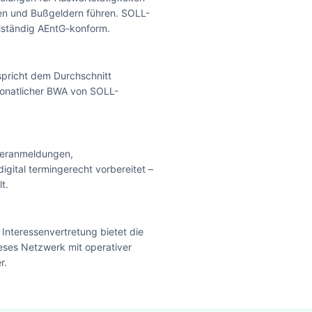
en und Bußgeldern führen. SOLL-
lständig AEntG-konform.
tspricht dem Durchschnitt
monatlicher BWA von SOLL-
eueranmeldungen,
ital termingerecht vorbereitet –
t.
Interessenvertretung bietet die
eses Netzwerk mit operativer
r.