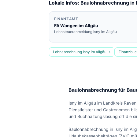
Lokale Infos: Baulohnabrechnung in
FINANZAMT
FA
Wangen im Allgäu
Lohnsteueranmeldung
Isny im Allgäu
Lohnabrechnung
Isny im Allgäu
→
Finanzbuc
Baulohnabrechnung für Bauun
Isny im Allgäu im Landkreis Raven
Dienstleister und Gastronomen bil
und Buchhaltungslösung oft die si
Baulohnabrechnung in Isny im Al
Urlaubskassenbeiträgen (ZVK) müs