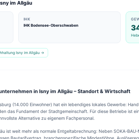
Isny im Allgäu
IHK
GE
IHK Bodensee-Oberschwaben
3
Heb
hhaltung
Isny im Allgäu
→
ternehmen in Isny im Allgäu – Standort & Wirtschaft
sburg (14.000 Einwohner) hat ein lebendiges lokales Gewerbe: Handw
den das Fundament der Stadtgemeinschaft. Für diese Betriebe ist ein
nnvollste Alternative zu eigenem Fachpersonal.
lgäu ist weit mehr als normale Entgeltabrechnung: Neben SOKA-BAU
sen Bautarifvertrag, branchenspezifische Mindestlöhne, Auslösereg