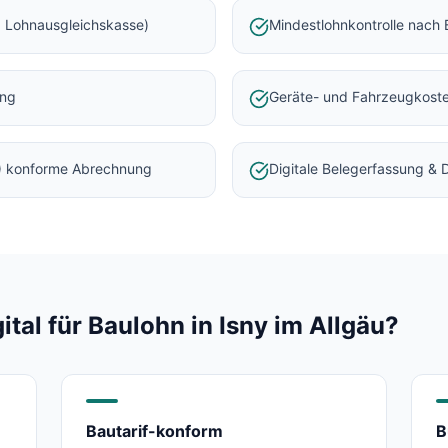
 Lohnausgleichskasse)
Mindestlohnkontrolle nach 
ung
Geräte- und Fahrzeugkost
) konforme Abrechnung
Digitale Belegerfassung &
al für Baulohn in
Isny im Allgäu
?
Bautarif-konform
B