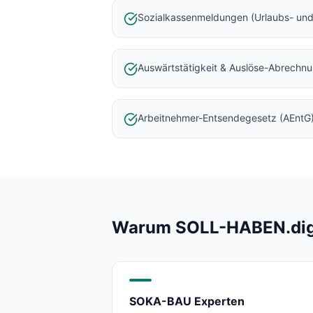
Baulohnabrechnung Backnang
Sozialkassenmeldungen (Urlaubs- und
Baulohnabrechnung Stuttgart
Baulohnabrechnung Heilbronn
Baulohnabrechnung Karlsruhe
Auswärtstätigkeit & Auslöse-Abrechn
Arbeitnehmer-Entsendegesetz (AEntG
Warum SOLL-HABEN.digit
SOKA-BAU Experten