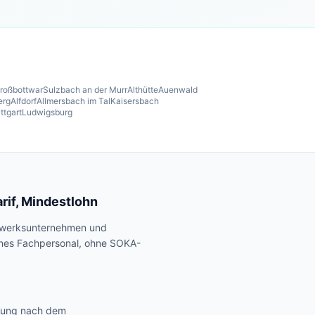
roßbottwar
Sulzbach an der Murr
Althütte
Auenwald
erg
Alfdorf
Allmersbach im Tal
Kaisersbach
ttgart
Ludwigsburg
if, Mindestlohn
ndwerksunternehmen und
genes Fachpersonal, ohne SOKA-
hnung nach dem