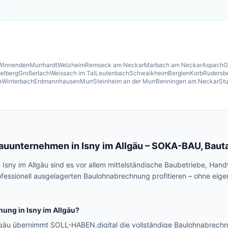
Winnenden
Murrhardt
Welzheim
Remseck am Neckar
Marbach am Neckar
Aspach
G
elberg
Großerlach
Weissach im Tal
Leutenbach
Schwaikheim
Berglen
Korb
Rudersb
n
Winterbach
Erdmannhausen
Murr
Steinheim an der Murr
Benningen am Neckar
Stu
Bauunternehmen in
Isny im Allgäu
– SOKA-BAU, Bautar
Isny im Allgäu sind es vor allem mittelständische Baubetriebe, Ha
ofessionell ausgelagerten Baulohnabrechnung profitieren – ohne ei
nung in
Isny im Allgäu
?
llgäu übernimmt SOLL-HABEN.digital die vollständige Baulohnabrec