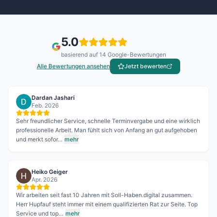
5.0
basierend auf
14
Google-Bewertungen
Alle Bewertungen ansehen
Jetzt bewerten
Heiko Geiger
Apr. 2026
Wir arbeiten seit fast 10 Jahren mit Soll-Haben.digital zusammen.
Herr Hupfauf steht immer mit einem qualifizierten Rat zur Seite. Top
Service und top…
mehr
Matthias Albanito
Nov. 2022
Durch die digitale Verarbeitung wird sehr viel Papierkram und
Schriftverkehr erspart! Es wird immer alles präzise und detailliert
erledigt. Sollhaben …
mehr