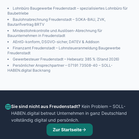
Lohnbüro Baugewerbe
Freudenstadt
– spezialisiertes Lohnbüro für
Baubetriebe
Baulohnabrechnung
Freudenstadt
– SOKA-BAU, ZVK,
Bautarifvertrag BRTV
Mindestlohnkontrolle und Auslösen-Abrechnung für
Bauunternehmen in
Freudenstadt
AEntG-konform, DSGVO-sicher, DATEV & Addison
Finanzamt
Freudenstadt
– Lohnsteueranmeldung Baugewerbe
Freudenstadt
Gewerbesteuer
Freudenstadt
– Hebesatz
385
% (Stand 2026)
Persönlicher Ansprechpartner – 07191 73508-40 – SOLL-
HABEN.digital Backnang
Sie sind nicht aus
Freudenstadt
?
Kein Problem – SOLL-
HABEN.digital betreut Unternehmen in ganz Deutschland
vollständig digital und persönlich.
Zur Startseite