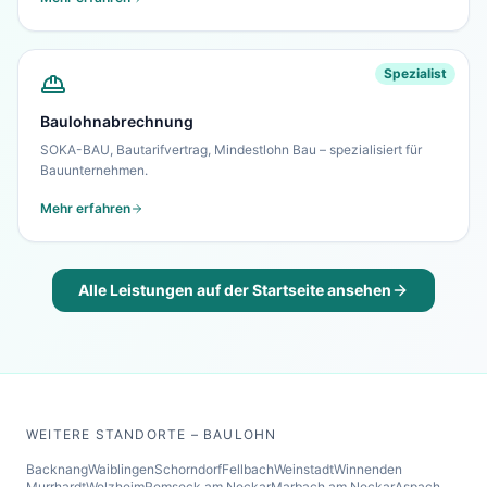
Spezialist
Baulohnabrechnung
SOKA-BAU, Bautarifvertrag, Mindestlohn Bau – spezialisiert für
Bauunternehmen.
Mehr erfahren
Alle Leistungen auf der Startseite ansehen
WEITERE STANDORTE – BAULOHN
Backnang
Waiblingen
Schorndorf
Fellbach
Weinstadt
Winnenden
Murrhardt
Welzheim
Remseck am Neckar
Marbach am Neckar
Aspach