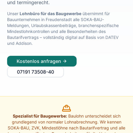
und termingerecht.
Lohnabrechnung Freiburg
Lohnabrechnung Mannheim
Unser
Lohnbüro für das Baugewerbe
übernimmt für
Bauunternehmen in
Freudenstadt
alle SOKA-BAU-
Lohnabrechnung Heidelberg
Meldungen, Urlaubskassenbeiträge, branchenspezifische
Lohnabrechnung Ulm
Mindestlohnkontrollen und alle Besonderheiten des
Lohnabrechnung Reutlingen
Bautarifvertrags – vollständig digital auf Basis von DATEV
Lohnabrechnung Tübingen
und Addison.
Lohnabrechnung Pforzheim
Lohnabrechnung Konstanz
Kostenlos anfragen
Lohnabrechnung Ludwigsburg
Lohnabrechnung Esslingen am Neckar
07191 73508-40
Finanzbuchhaltung Backnang
Finanzbuchhaltung Stuttgart
Finanzbuchhaltung Heilbronn
Finanzbuchhaltung Karlsruhe
Finanzbuchhaltung Freiburg
Finanzbuchhaltung Mannheim
Spezialist für Baugewerbe:
Baulohn unterscheidet sich
Finanzbuchhaltung Heidelberg
grundlegend von normaler Lohnabrechnung. Wir kennen
Finanzbuchhaltung Ulm
SOKA-BAU, ZVK, Mindestlöhne nach Bautarifvertrag und alle