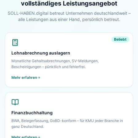
Sehen Sie unser komplettes Angebot für Ihr
vollständiges Leistungsangebot
Unternehmen – in 30 Sekunden alles auf einen
SOLL-HABEN.digital betreut Unternehmen deutschlandweit –
Blick.
alle Leistungen aus einer Hand, persönlich betreut.
Zur Startseite
Beliebt
Nein danke, ich bleibe auf dieser Seite
Lohnabrechnung auslagern
Monatliche Gehaltsabrechnungen, SV-Meldungen,
Bescheinigungen – pünktlich und fehlerfrei.
Mehr erfahren
Finanzbuchhaltung
BWA, Belegerfassung, GoBD-konform – für KMU jeder Branche in
ganz Deutschland.
Mehr erfahren