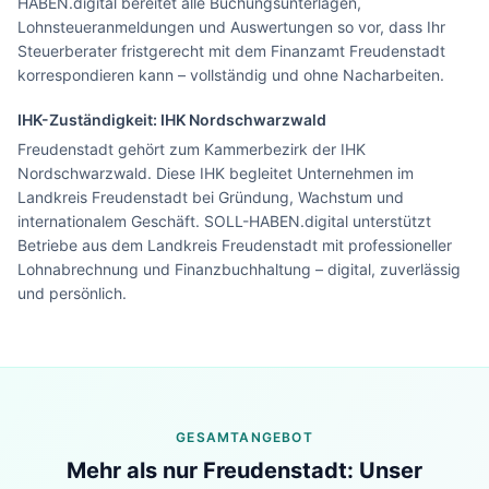
HABEN.digital bereitet alle Buchungsunterlagen,
Lohnsteueranmeldungen und Auswertungen so vor, dass Ihr
Steuerberater fristgerecht mit dem Finanzamt Freudenstadt
korrespondieren kann – vollständig und ohne Nacharbeiten.
IHK-Zuständigkeit:
IHK Nordschwarzwald
Freudenstadt gehört zum Kammerbezirk der IHK
Nordschwarzwald. Diese IHK begleitet Unternehmen im
Landkreis Freudenstadt bei Gründung, Wachstum und
internationalem Geschäft. SOLL-HABEN.digital unterstützt
Betriebe aus dem Landkreis Freudenstadt mit professioneller
Lohnabrechnung und Finanzbuchhaltung – digital, zuverlässig
und persönlich.
GESAMTANGEBOT
Lohn & Buchhaltung in
Freudenstadt
?
Mehr als nur
Freudenstadt
: Unser