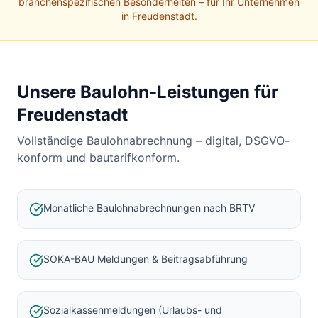
Baulohnabrechnung Backnang
branchenspezifischen Besonderheiten – für Ihr Unternehmen
in
Freudenstadt
.
Baulohnabrechnung Stuttgart
Baulohnabrechnung Heilbronn
Baulohnabrechnung Karlsruhe
Unsere Baulohn-Leistungen für
Freudenstadt
Vollständige Baulohnabrechnung – digital, DSGVO-
konform und bautarifkonform.
Monatliche Baulohnabrechnungen nach BRTV
SOKA-BAU Meldungen & Beitragsabführung
Sozialkassenmeldungen (Urlaubs- und