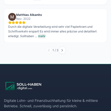
Joachim Egart
Nov. 2022
Seit Jahren für unsere Firma "Kraftstoff Abpump Service" am Start.
Und wird auch so bleiben, denn wir sind absolut zufrieden mit der
erbrachten Leistu…
mehr
2
/
3
Digitale Lohn- und Finanzbuchhaltung für kleine & mittlere
Betriebe. Schnell, zuverlässig und persönlich.