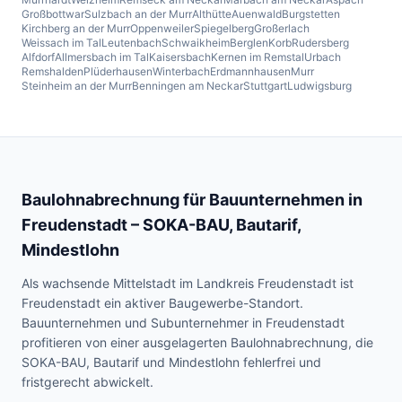
Großbottwar
Sulzbach an der Murr
Althütte
Auenwald
Burgstetten
Kirchberg an der Murr
Oppenweiler
Spiegelberg
Großerlach
Weissach im Tal
Leutenbach
Schwaikheim
Berglen
Korb
Rudersberg
Alfdorf
Allmersbach im Tal
Kaisersbach
Kernen im Remstal
Urbach
Remshalden
Plüderhausen
Winterbach
Erdmannhausen
Murr
Steinheim an der Murr
Benningen am Neckar
Stuttgart
Ludwigsburg
Baulohnabrechnung für Bauunternehmen in
Freudenstadt
– SOKA-BAU, Bautarif,
Mindestlohn
Als wachsende Mittelstadt im Landkreis Freudenstadt ist
Freudenstadt ein aktiver Baugewerbe-Standort.
Bauunternehmen und Subunternehmer in Freudenstadt
profitieren von einer ausgelagerten Baulohnabrechnung, die
SOKA-BAU, Bautarif und Mindestlohn fehlerfrei und
fristgerecht abwickelt.