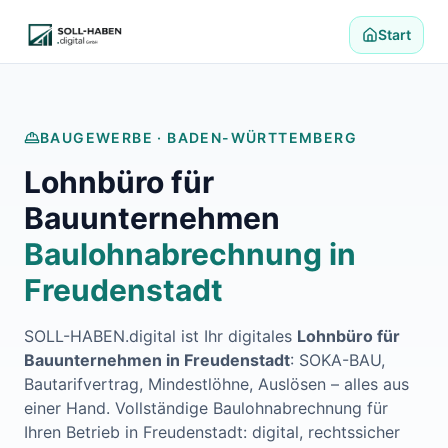
Lohnabrechnung auslagern
Finanzbuchhaltung auslagern
Start
E-Rechnung und Peppol
Digitale Personalakte 2027
Prozessoptimierung
Branchenlösungen
BAUGEWERBE ·
BADEN-WÜRTTEMBERG
ERFA und Seminare
Lohnbüro für
Helpdesk und Tools
Alle Standorte
Bauunternehmen
Über uns
Baulohnabrechnung in
Kontakt
Häufige Fragen FAQ
Freudenstadt
Blog
Lohnabrechnung Backnang
SOLL-HABEN.digital ist Ihr digitales
Lohnbüro für
Lohnabrechnung Waiblingen
Bauunternehmen in
Freudenstadt
: SOKA-BAU,
Lohnabrechnung Schorndorf
Bautarifvertrag, Mindestlöhne, Auslösen – alles aus
Lohnabrechnung Stuttgart
einer Hand. Vollständige Baulohnabrechnung für
Lohnabrechnung Heilbronn
Ihren Betrieb in
Freudenstadt
: digital, rechtssicher
Lohnabrechnung Karlsruhe