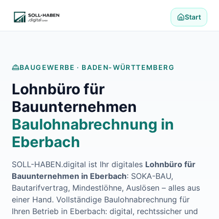
Lohnabrechnung auslagern
Finanzbuchhaltung auslagern
Start
E-Rechnung und Peppol
Digitale Personalakte 2027
Prozessoptimierung
Branchenlösungen
BAUGEWERBE ·
BADEN-WÜRTTEMBERG
ERFA und Seminare
Lohnbüro für
Helpdesk und Tools
Alle Standorte
Bauunternehmen
Über uns
Baulohnabrechnung in
Kontakt
Häufige Fragen FAQ
Eberbach
Blog
Lohnabrechnung Backnang
SOLL-HABEN.digital ist Ihr digitales
Lohnbüro für
Lohnabrechnung Waiblingen
Bauunternehmen in
Eberbach
: SOKA-BAU,
Lohnabrechnung Schorndorf
Bautarifvertrag, Mindestlöhne, Auslösen – alles aus
Lohnabrechnung Stuttgart
einer Hand. Vollständige Baulohnabrechnung für
Lohnabrechnung Heilbronn
Ihren Betrieb in
Eberbach
: digital, rechtssicher und
Lohnabrechnung Karlsruhe