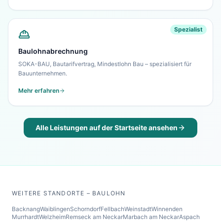
Spezialist
Baulohnabrechnung
SOKA-BAU, Bautarifvertrag, Mindestlohn Bau – spezialisiert für
Bauunternehmen.
Mehr erfahren
Alle Leistungen auf der Startseite ansehen
WEITERE STANDORTE – BAULOHN
Backnang
Waiblingen
Schorndorf
Fellbach
Weinstadt
Winnenden
Murrhardt
Welzheim
Remseck am Neckar
Marbach am Neckar
Aspach