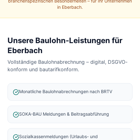
Baulohnabrechnung Backnang
branchenspezifischen Besonderheiten – für Ihr Unternehmen
in
Eberbach
.
Baulohnabrechnung Stuttgart
Baulohnabrechnung Heilbronn
Baulohnabrechnung Karlsruhe
Unsere Baulohn-Leistungen für
Eberbach
Vollständige Baulohnabrechnung – digital, DSGVO-
konform und bautarifkonform.
Monatliche Baulohnabrechnungen nach BRTV
SOKA-BAU Meldungen & Beitragsabführung
Sozialkassenmeldungen (Urlaubs- und