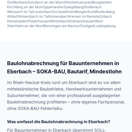
Großbottwar
Sulzbach an der Murr
Althütte
Auenwald
Burgstetten
Kirchberg an der Murr
Oppenweiler
Spiegelberg
Großerlach
Weissach im Tal
Leutenbach
Schwaikheim
Berglen
Korb
Rudersberg
Alfdorf
Allmersbach im Tal
Kaisersbach
Kernen im Remstal
Urbach
Remshalden
Plüderhausen
Winterbach
Erdmannhausen
Murr
Steinheim an der Murr
Benningen am Neckar
Stuttgart
Ludwigsburg
Baulohnabrechnung für Bauunternehmen in
Eberbach
– SOKA-BAU, Bautarif, Mindestlohn
Im Rhein-Neckar-Kreis rund um Eberbach sind es vor allem
mittelständische Baubetriebe, Handwerksunternehmen und
Subunternehmer, die von einer professionell ausgelagerten
Baulohnabrechnung profitieren – ohne eigenes Fachpersonal,
ohne SOKA-BAU-Fehlerrisiko.
Was umfasst die Baulohnabrechnung in
Eberbach
?
Für Bauunternehmen in Eberbach übernimmt SOLL-