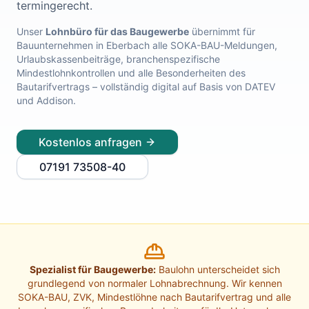
termingerecht.
Lohnabrechnung Freiburg
Lohnabrechnung Mannheim
Unser
Lohnbüro für das Baugewerbe
übernimmt für
Bauunternehmen in
Eberbach
alle SOKA-BAU-Meldungen,
Lohnabrechnung Heidelberg
Urlaubskassenbeiträge, branchenspezifische
Lohnabrechnung Ulm
Mindestlohnkontrollen und alle Besonderheiten des
Lohnabrechnung Reutlingen
Bautarifvertrags – vollständig digital auf Basis von DATEV
Lohnabrechnung Tübingen
und Addison.
Lohnabrechnung Pforzheim
Lohnabrechnung Konstanz
Kostenlos anfragen
Lohnabrechnung Ludwigsburg
Lohnabrechnung Esslingen am Neckar
07191 73508-40
Finanzbuchhaltung Backnang
Finanzbuchhaltung Stuttgart
Finanzbuchhaltung Heilbronn
Finanzbuchhaltung Karlsruhe
Finanzbuchhaltung Freiburg
Finanzbuchhaltung Mannheim
Spezialist für Baugewerbe:
Baulohn unterscheidet sich
Finanzbuchhaltung Heidelberg
grundlegend von normaler Lohnabrechnung. Wir kennen
Finanzbuchhaltung Ulm
SOKA-BAU, ZVK, Mindestlöhne nach Bautarifvertrag und alle