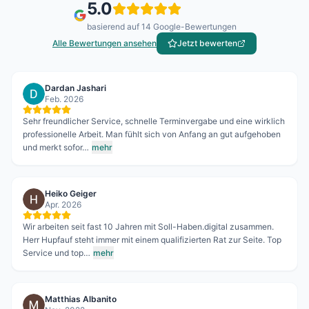
5.0
basierend auf
14
Google-Bewertungen
Alle Bewertungen ansehen
Jetzt bewerten
Heiko Geiger
Apr. 2026
Wir arbeiten seit fast 10 Jahren mit Soll-Haben.digital zusammen.
Herr Hupfauf steht immer mit einem qualifizierten Rat zur Seite. Top
Service und top…
mehr
Matthias Albanito
Nov. 2022
Durch die digitale Verarbeitung wird sehr viel Papierkram und
Schriftverkehr erspart! Es wird immer alles präzise und detailliert
erledigt. Sollhaben …
mehr
Joachim Egart