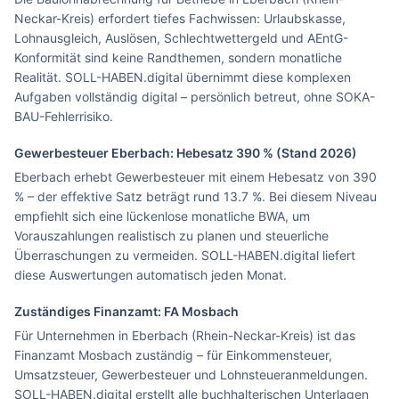
Neckar-Kreis) erfordert tiefes Fachwissen: Urlaubskasse,
Lohnausgleich, Auslösen, Schlechtwettergeld und AEntG-
Konformität sind keine Randthemen, sondern monatliche
Realität. SOLL-HABEN.digital übernimmt diese komplexen
Aufgaben vollständig digital – persönlich betreut, ohne SOKA-
BAU-Fehlerrisiko.
Gewerbesteuer
Eberbach
: Hebesatz
390
% (Stand 2026)
Eberbach erhebt Gewerbesteuer mit einem Hebesatz von 390
% – der effektive Satz beträgt rund 13.7 %. Bei diesem Niveau
empfiehlt sich eine lückenlose monatliche BWA, um
Vorauszahlungen realistisch zu planen und steuerliche
Überraschungen zu vermeiden. SOLL-HABEN.digital liefert
diese Auswertungen automatisch jeden Monat.
Zuständiges Finanzamt: FA
Mosbach
Für Unternehmen in Eberbach (Rhein-Neckar-Kreis) ist das
Finanzamt Mosbach zuständig – für Einkommensteuer,
Umsatzsteuer, Gewerbesteuer und Lohnsteueranmeldungen.
SOLL-HABEN.digital erstellt alle buchhalterischen Unterlagen