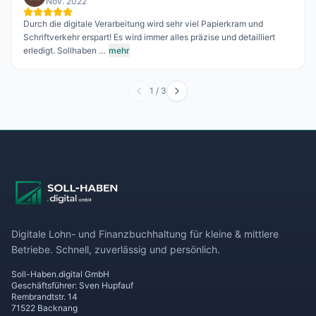
Nov. 2022
Seit Jahren für unsere Firma "Kraftstoff Abpump Service" am Start.
Und wird auch so bleiben, denn wir sind absolut zufrieden mit der
erbrachten Leistu…
mehr
2
/
3
Digitale Lohn- und Finanzbuchhaltung für kleine & mittlere
Betriebe. Schnell, zuverlässig und persönlich.
Soll-Haben.digital GmbH
Geschäftsführer: Sven Hupfauf
Rembrandtstr. 14
71522 Backnang