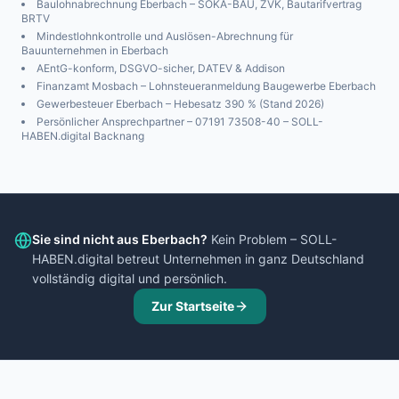
Baulohnabrechnung
Eberbach
– SOKA-BAU, ZVK, Bautarifvertrag
BRTV
Mindestlohnkontrolle und Auslösen-Abrechnung für
Bauunternehmen in
Eberbach
AEntG-konform, DSGVO-sicher, DATEV & Addison
Finanzamt
Mosbach
– Lohnsteueranmeldung Baugewerbe
Eberbach
Gewerbesteuer
Eberbach
– Hebesatz
390
% (Stand 2026)
Persönlicher Ansprechpartner – 07191 73508-40 – SOLL-
HABEN.digital Backnang
Sie sind nicht aus
Eberbach
?
Kein Problem – SOLL-
HABEN.digital betreut Unternehmen in ganz Deutschland
vollständig digital und persönlich.
Zur Startseite