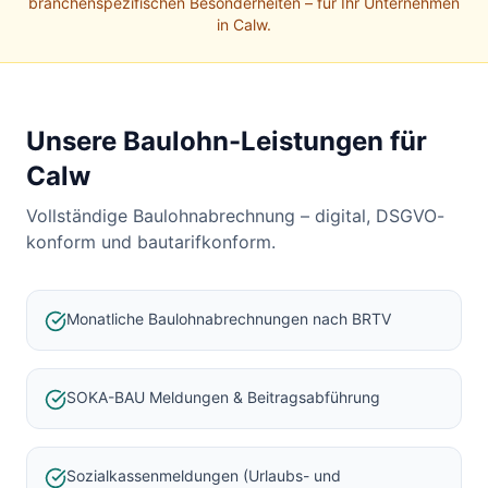
Baulohnabrechnung Backnang
branchenspezifischen Besonderheiten – für Ihr Unternehmen
in
Calw
.
Baulohnabrechnung Stuttgart
Baulohnabrechnung Heilbronn
Baulohnabrechnung Karlsruhe
Unsere Baulohn-Leistungen für
Calw
Vollständige Baulohnabrechnung – digital, DSGVO-
konform und bautarifkonform.
Monatliche Baulohnabrechnungen nach BRTV
SOKA-BAU Meldungen & Beitragsabführung
Sozialkassenmeldungen (Urlaubs- und