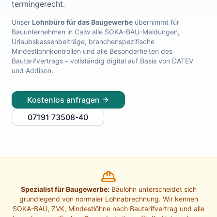
termingerecht.
Lohnabrechnung Freiburg
Lohnabrechnung Mannheim
Unser
Lohnbüro für das Baugewerbe
übernimmt für
Bauunternehmen in
Calw
alle SOKA-BAU-Meldungen,
Lohnabrechnung Heidelberg
Urlaubskassenbeiträge, branchenspezifische
Lohnabrechnung Ulm
Mindestlohnkontrollen und alle Besonderheiten des
Lohnabrechnung Reutlingen
Bautarifvertrags – vollständig digital auf Basis von DATEV
Lohnabrechnung Tübingen
und Addison.
Lohnabrechnung Pforzheim
Lohnabrechnung Konstanz
Kostenlos anfragen
Lohnabrechnung Ludwigsburg
Lohnabrechnung Esslingen am Neckar
07191 73508-40
Finanzbuchhaltung Backnang
Finanzbuchhaltung Stuttgart
Finanzbuchhaltung Heilbronn
Finanzbuchhaltung Karlsruhe
Finanzbuchhaltung Freiburg
Finanzbuchhaltung Mannheim
Spezialist für Baugewerbe:
Baulohn unterscheidet sich
Finanzbuchhaltung Heidelberg
grundlegend von normaler Lohnabrechnung. Wir kennen
Finanzbuchhaltung Ulm
SOKA-BAU, ZVK, Mindestlöhne nach Bautarifvertrag und alle