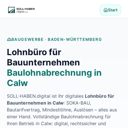
Lohnabrechnung auslagern
Finanzbuchhaltung auslagern
Start
E-Rechnung und Peppol
Digitale Personalakte 2027
Prozessoptimierung
Branchenlösungen
BAUGEWERBE ·
BADEN-WÜRTTEMBERG
ERFA und Seminare
Lohnbüro für
Helpdesk und Tools
Alle Standorte
Bauunternehmen
Über uns
Baulohnabrechnung in
Kontakt
Häufige Fragen FAQ
Calw
Blog
Lohnabrechnung Backnang
SOLL-HABEN.digital ist Ihr digitales
Lohnbüro für
Lohnabrechnung Waiblingen
Bauunternehmen in
Calw
: SOKA-BAU,
Lohnabrechnung Schorndorf
Bautarifvertrag, Mindestlöhne, Auslösen – alles aus
Lohnabrechnung Stuttgart
einer Hand. Vollständige Baulohnabrechnung für
Lohnabrechnung Heilbronn
Ihren Betrieb in
Calw
: digital, rechtssicher und
Lohnabrechnung Karlsruhe