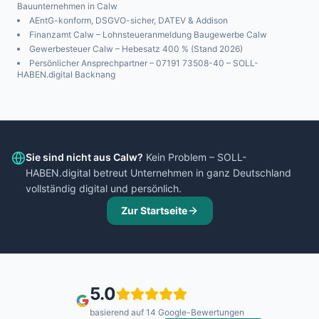
Bauunternehmen in
Calw
AEntG-konform, DSGVO-sicher, DATEV & Addison
Finanzamt
Calw
– Lohnsteueranmeldung Baugewerbe
Calw
Gewerbesteuer
Calw
– Hebesatz
400
% (Stand 2026)
Persönlicher Ansprechpartner – 07191 73508-40 – SOLL-
HABEN.digital Backnang
Sie sind nicht aus
Calw
?
Kein Problem – SOLL-
HABEN.digital betreut Unternehmen in ganz Deutschland
vollständig digital und persönlich.
Zur Startseite
5.0
basierend auf
14
Google-Bewertungen