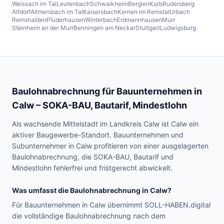
Weissach im Tal
Leutenbach
Schwaikheim
Berglen
Korb
Rudersberg
Alfdorf
Allmersbach im Tal
Kaisersbach
Kernen im Remstal
Urbach
Remshalden
Plüderhausen
Winterbach
Erdmannhausen
Murr
Steinheim an der Murr
Benningen am Neckar
Stuttgart
Ludwigsburg
Baulohnabrechnung für Bauunternehmen in
Calw
– SOKA-BAU, Bautarif, Mindestlohn
Als wachsende Mittelstadt im Landkreis Calw ist Calw ein
aktiver Baugewerbe-Standort. Bauunternehmen und
Subunternehmer in Calw profitieren von einer ausgelagerten
Baulohnabrechnung, die SOKA-BAU, Bautarif und
Mindestlohn fehlerfrei und fristgerecht abwickelt.
Was umfasst die Baulohnabrechnung in
Calw
?
Für Bauunternehmen in Calw übernimmt SOLL-HABEN.digital
die vollständige Baulohnabrechnung nach dem