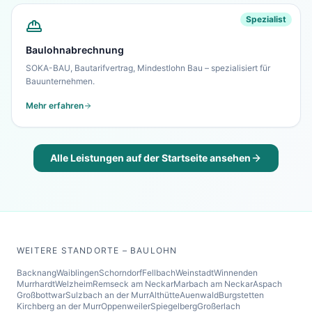
Spezialist
Baulohnabrechnung
SOKA-BAU, Bautarifvertrag, Mindestlohn Bau – spezialisiert für
Bauunternehmen.
Mehr erfahren
Alle Leistungen auf der Startseite ansehen
WEITERE STANDORTE – BAULOHN
Backnang
Waiblingen
Schorndorf
Fellbach
Weinstadt
Winnenden
Murrhardt
Welzheim
Remseck am Neckar
Marbach am Neckar
Aspach
Großbottwar
Sulzbach an der Murr
Althütte
Auenwald
Burgstetten
Kirchberg an der Murr
Oppenweiler
Spiegelberg
Großerlach