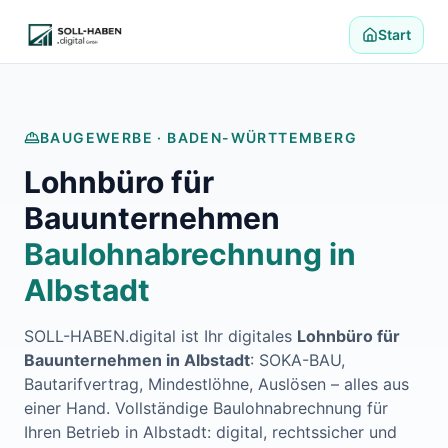
Lohnabrechnung auslagern
Finanzbuchhaltung auslagern
Start
E-Rechnung und Peppol
Digitale Personalakte 2027
Prozessoptimierung
Branchenlösungen
BAUGEWERBE ·
BADEN-WÜRTTEMBERG
ERFA und Seminare
Lohnbüro für
Helpdesk und Tools
Alle Standorte
Bauunternehmen
Über uns
Baulohnabrechnung in
Kontakt
Häufige Fragen FAQ
Albstadt
Blog
Lohnabrechnung Backnang
SOLL-HABEN.digital ist Ihr digitales
Lohnbüro für
Lohnabrechnung Waiblingen
Bauunternehmen in
Albstadt
: SOKA-BAU,
Lohnabrechnung Schorndorf
Bautarifvertrag, Mindestlöhne, Auslösen – alles aus
Lohnabrechnung Stuttgart
einer Hand. Vollständige Baulohnabrechnung für
Lohnabrechnung Heilbronn
Ihren Betrieb in
Albstadt
: digital, rechtssicher und
Lohnabrechnung Karlsruhe