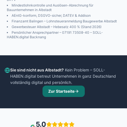
Mindestlohnkontrolle und Auslösen-Abrechnung für
Bauunternehmen in
Albstadt
AEntG-konform, DSGVO-sicher, DATEV & Addison
Finanzamt
Balingen
– Lohnsteueranmeldung Baugewerbe
Albstadt
Gewerbesteuer
Albstadt
– Hebesatz
400
% (Stand 2026)
Persönlicher Ansprechpartner – 07191 73508-40 – SOLL-
HABEN.digital Backnang
Sie sind nicht aus
Albstadt
?
Kein Problem – SOLL-
HABEN.digital betreut Unternehmen in ganz Deutschland
vollständig digital und persönlich.
Zur Startseite
5.0