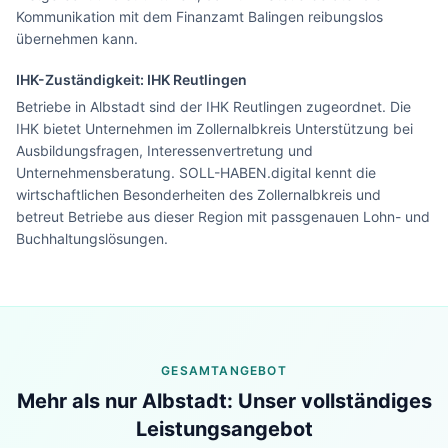
Kommunikation mit dem Finanzamt Balingen reibungslos
übernehmen kann.
IHK-Zuständigkeit:
IHK Reutlingen
Betriebe in Albstadt sind der IHK Reutlingen zugeordnet. Die
IHK bietet Unternehmen im Zollernalbkreis Unterstützung bei
Ausbildungsfragen, Interessenvertretung und
Unternehmensberatung. SOLL-HABEN.digital kennt die
wirtschaftlichen Besonderheiten des Zollernalbkreis und
betreut Betriebe aus dieser Region mit passgenauen Lohn- und
Buchhaltungslösungen.
Lohn & Buchhaltung in
GESAMTANGEBOT
Albstadt
?
Mehr als nur
Albstadt
: Unser vollständiges
Sehen Sie unser komplettes Angebot für Ihr
Unternehmen – in 30 Sekunden alles auf einen
Leistungsangebot
Blick.