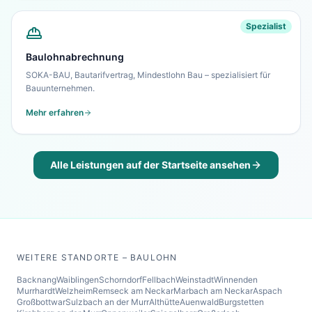
Spezialist
Baulohnabrechnung
SOKA-BAU, Bautarifvertrag, Mindestlohn Bau – spezialisiert für
Bauunternehmen.
Mehr erfahren
Alle Leistungen auf der Startseite ansehen
WEITERE STANDORTE – BAULOHN
Backnang
Waiblingen
Schorndorf
Fellbach
Weinstadt
Winnenden
Murrhardt
Welzheim
Remseck am Neckar
Marbach am Neckar
Aspach
Großbottwar
Sulzbach an der Murr
Althütte
Auenwald
Burgstetten