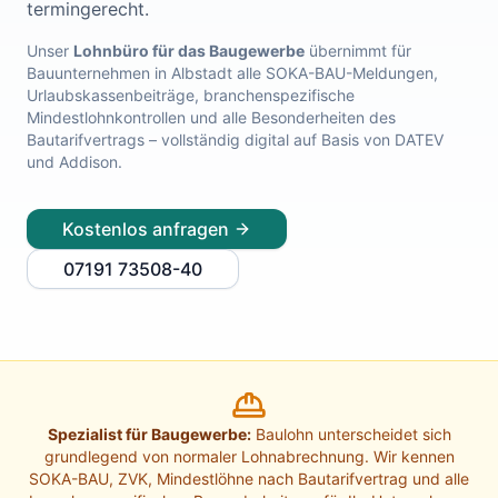
termingerecht.
Lohnabrechnung Freiburg
Lohnabrechnung Mannheim
Unser
Lohnbüro für das Baugewerbe
übernimmt für
Bauunternehmen in
Albstadt
alle SOKA-BAU-Meldungen,
Lohnabrechnung Heidelberg
Urlaubskassenbeiträge, branchenspezifische
Lohnabrechnung Ulm
Mindestlohnkontrollen und alle Besonderheiten des
Lohnabrechnung Reutlingen
Bautarifvertrags – vollständig digital auf Basis von DATEV
Lohnabrechnung Tübingen
und Addison.
Lohnabrechnung Pforzheim
Lohnabrechnung Konstanz
Kostenlos anfragen
Lohnabrechnung Ludwigsburg
Lohnabrechnung Esslingen am Neckar
07191 73508-40
Finanzbuchhaltung Backnang
Finanzbuchhaltung Stuttgart
Finanzbuchhaltung Heilbronn
Finanzbuchhaltung Karlsruhe
Finanzbuchhaltung Freiburg
Finanzbuchhaltung Mannheim
Spezialist für Baugewerbe:
Baulohn unterscheidet sich
Finanzbuchhaltung Heidelberg
grundlegend von normaler Lohnabrechnung. Wir kennen
Finanzbuchhaltung Ulm
SOKA-BAU, ZVK, Mindestlöhne nach Bautarifvertrag und alle