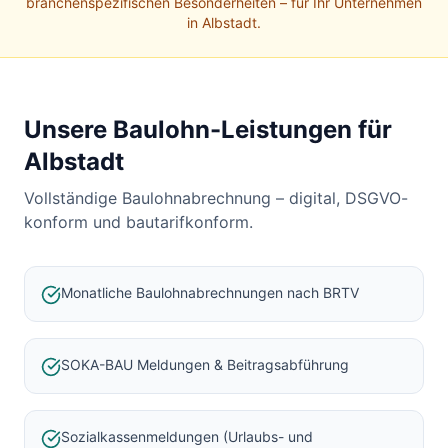
Baulohnabrechnung Backnang
branchenspezifischen Besonderheiten – für Ihr Unternehmen
in
Albstadt
.
Baulohnabrechnung Stuttgart
Baulohnabrechnung Heilbronn
Baulohnabrechnung Karlsruhe
Unsere Baulohn-Leistungen für
Albstadt
Vollständige Baulohnabrechnung – digital, DSGVO-
konform und bautarifkonform.
Monatliche Baulohnabrechnungen nach BRTV
SOKA-BAU Meldungen & Beitragsabführung
Sozialkassenmeldungen (Urlaubs- und