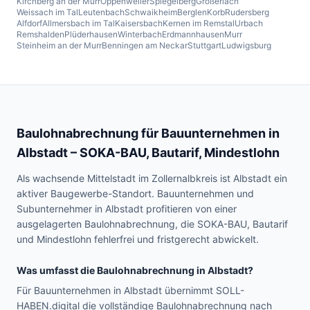
Kirchberg an der Murr
Oppenweiler
Spiegelberg
Großerlach
Weissach im Tal
Leutenbach
Schwaikheim
Berglen
Korb
Rudersberg
Alfdorf
Allmersbach im Tal
Kaisersbach
Kernen im Remstal
Urbach
Remshalden
Plüderhausen
Winterbach
Erdmannhausen
Murr
Steinheim an der Murr
Benningen am Neckar
Stuttgart
Ludwigsburg
Baulohnabrechnung für Bauunternehmen in
Albstadt
– SOKA-BAU, Bautarif, Mindestlohn
Als wachsende Mittelstadt im Zollernalbkreis ist Albstadt ein
aktiver Baugewerbe-Standort. Bauunternehmen und
Subunternehmer in Albstadt profitieren von einer
ausgelagerten Baulohnabrechnung, die SOKA-BAU, Bautarif
und Mindestlohn fehlerfrei und fristgerecht abwickelt.
Was umfasst die Baulohnabrechnung in
Albstadt
?
Für Bauunternehmen in Albstadt übernimmt SOLL-
HABEN.digital die vollständige Baulohnabrechnung nach