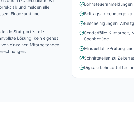
is oder IT-Dienstleister: Wir
Lohnsteueranmeldungen 
orrekt ab und melden alle
assen, Finanzamt und
Beitragsabrechnungen an
Bescheinigungen: Arbeitg
nden in
Stuttgart
ist die
Sonderfälle: Kurzarbeit,
nvollste Lösung: kein eigenes
Sachbezüge
t von einzelnen Mitarbeitenden,
Mindestlohn-Prüfung und
Berechnungen.
Schnittstellen zu Zeiter
Digitale Lohnzettel für Ih