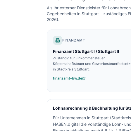
Als Ihr externer Dienstleister für Lohnabre
Gegebenheiten in
Stuttgart
– zuständiges F
2026).
FINANZAMT
Finanzamt
Stuttgart I / Stuttgart II
Zuständig für Einkommensteuer,
Körperschaftsteuer und Gewerbesteuerfestset
in
Stadtkreis Stuttgart
.
finanzamt-bw.de
Lohnabrechnung & Buchhaltung für
St
Für Unternehmen in
Stuttgart
(
Stadtkreis
HABEN.digital die vollständige Lohn- u
Finanzbuchhaltung nach § 6 Nr. 4 StBerG 