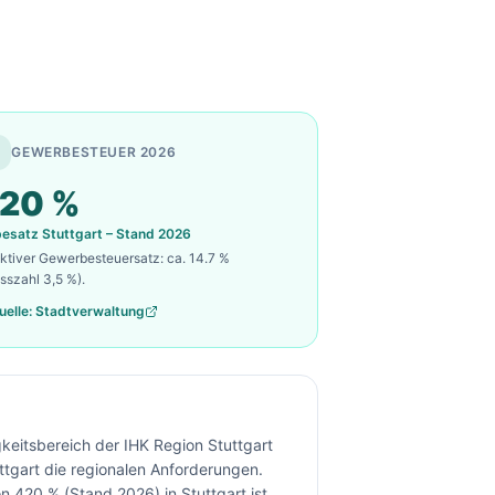
GEWERBESTEUER 2026
20
%
besatz
Stuttgart
– Stand 2026
ektiver Gewerbesteuersatz: ca.
14.7
%
sszahl 3,5 %).
uelle: Stadtverwaltung
gkeitsbereich der IHK Region Stuttgart
tgart die regionalen Anforderungen.
420 % (Stand 2026) in Stuttgart ist