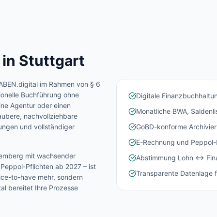
 in
Stuttgart
ABEN.digital im Rahmen von § 6
ionelle Buchführung ohne
Digitale Finanzbuchhaltu
ine Agentur oder einen
Monatliche BWA, Saldenl
aubere, nachvollziehbare
ngen und vollständiger
GoBD-konforme Archivier
E-Rechnung und Peppol-In
temberg
mit wachsender
Abstimmung Lohn ↔ Fina
eppol-Pflichten ab 2027 – ist
Transparente Datenlage f
Nice-to-have mehr, sondern
l bereitet Ihre Prozesse