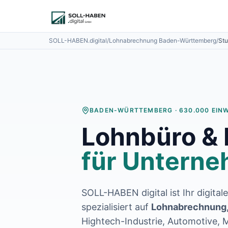
Lohnabrechnung auslagern
Finanzbuchhaltung auslagern
E-Rechnung und Peppol
SOLL-HABEN.digital
/
Lohnabrechnung
Baden-Württemberg
/
Stu
Digitale Personalakte 2027
Prozessoptimierung
Branchenlösungen
ERFA und Seminare
Helpdesk und Tools
Alle Standorte
BADEN-WÜRTTEMBERG
·
630.000
EIN
Über uns
Lohnbüro &
Kontakt
Häufige Fragen FAQ
für Unterne
Blog
Lohnabrechnung Backnang
Lohnabrechnung Waiblingen
Lohnabrechnung Schorndorf
SOLL-HABEN digital ist Ihr digital
Lohnabrechnung Stuttgart
spezialisiert auf
Lohnabrechnung,
Lohnabrechnung Heilbronn
Hightech-Industrie, Automotive,
Lohnabrechnung Karlsruhe