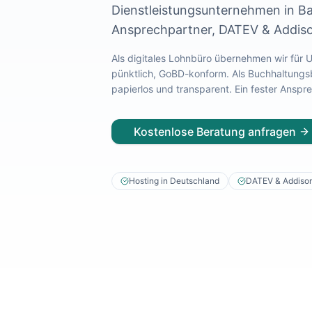
Dienstleistungsunternehmen
in
B
Lohnabrechnung Freiburg
Ansprechpartner, DATEV & Addiso
Lohnabrechnung Mannheim
Lohnabrechnung Heidelberg
Als digitales Lohnbüro übernehmen wir für
Lohnabrechnung Ulm
pünktlich, GoBD-konform. Als Buchhaltungsbü
Lohnabrechnung Reutlingen
papierlos und transparent. Ein fester Ansp
Lohnabrechnung Tübingen
Lohnabrechnung Pforzheim
Lohnabrechnung Konstanz
Kostenlose Beratung anfragen
Lohnabrechnung Ludwigsburg
Lohnabrechnung Esslingen am Neckar
Finanzbuchhaltung Backnang
Hosting in Deutschland
DATEV & Addiso
Finanzbuchhaltung Stuttgart
Finanzbuchhaltung Heilbronn
Finanzbuchhaltung Karlsruhe
Finanzbuchhaltung Freiburg
Finanzbuchhaltung Mannheim
Finanzbuchhaltung Heidelberg
Finanzbuchhaltung Ulm