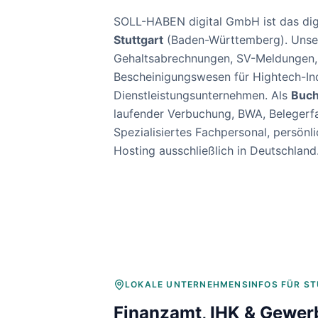
Baulohnabrechnung Backnang
Baulohnabrechnung Stuttgart
SOLL-HABEN digital GmbH ist das dig
Baulohnabrechnung Heilbronn
Stuttgart
(
Baden-Württemberg
). Uns
Baulohnabrechnung Karlsruhe
Gehaltsabrechnungen, SV-Meldungen
Bescheinigungswesen für
Hightech-In
Dienstleistungsunternehmen
. Als
Buch
laufender Verbuchung, BWA, Belegerf
Spezialisiertes Fachpersonal, persö
Hosting ausschließlich in Deutschland
LOKALE UNTERNEHMENSINFOS FÜR
ST
Finanzamt, IHK & Gewer