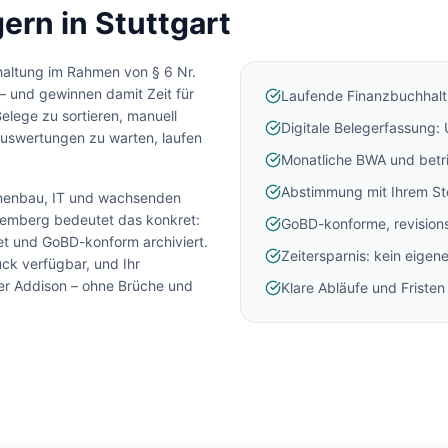
ern in
Stuttgart
altung im Rahmen von § 6 Nr.
– und gewinnen damit Zeit für
Laufende Finanzbuchhalt
Belege zu sortieren, manuell
Digitale Belegerfassung:
uswertungen zu warten, laufen
Monatliche BWA und betr
Abstimmung mit Ihrem St
inenbau, IT und wachsenden
temberg
bedeutet das konkret:
GoBD-konforme, revisions
tet und GoBD-konform archiviert.
Zeitersparnis: kein eigen
ck verfügbar, und Ihr
der Addison – ohne Brüche und
Klare Abläufe und Friste