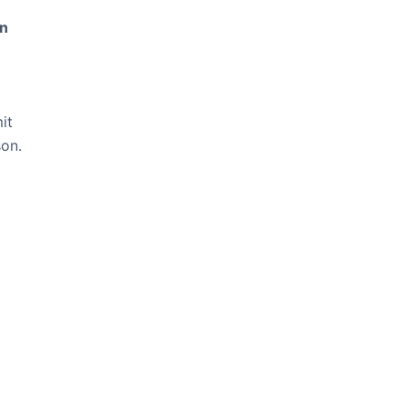
in
it
on.