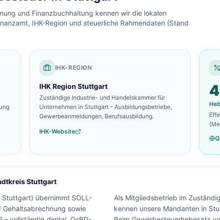
chnung und Finanzbuchhaltung kennen wir die lokalen
inanzamt, IHK-Region und steuerliche Rahmendaten (Stand
IHK-REGION
4
IHK Region Stuttgart
Zuständige Industrie- und Handelskammer für
He
zung
Unternehmen in
Stuttgart
– Ausbildungsbetriebe,
Eff
Gewerbeanmeldungen, Berufsausbildung.
(Me
IHK-Website
Q
adtkreis Stuttgart
 Stuttgart
) übernimmt SOLL-
Als Mitgliedsbetrieb im Zuständi
nd Gehaltsabrechnung sowie
kennen unsere Mandanten in Stut
– vollständig digital, GoBD-
Beim Gewerbesteuerhebesatz von 