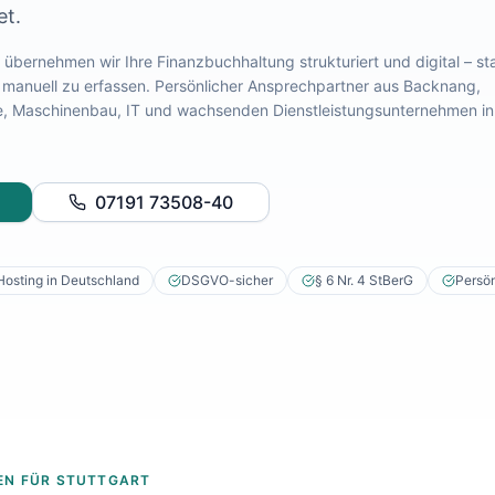
et.
übernehmen wir Ihre Finanzbuchhaltung strukturiert und digital – sta
 manuell zu erfassen. Persönlicher Ansprechpartner aus Backnang,
ve, Maschinenbau, IT und wachsenden Dienstleistungsunternehmen
in
07191 73508-40
Hosting in Deutschland
DSGVO-sicher
§ 6 Nr. 4 StBerG
Persön
EN FÜR
STUTTGART