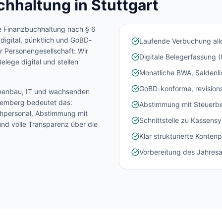
chhaltung in
Stuttgart
e Finanzbuchhaltung nach § 6
digital, pünktlich und GoBD-
Laufende Verbuchung alle
 Personengesellschaft: Wir
Digitale Belegerfassung 
elege digital und stellen
Monatliche BWA, Saldenl
GoBD-konforme, revisions
inenbau, IT und wachsenden
temberg
bedeutet das:
Abstimmung mit Steuerbe
chpersonal, Abstimmung mit
Schnittstelle zu Kassens
nd volle Transparenz über die
Klar strukturierte Konte
Vorbereitung des Jahres