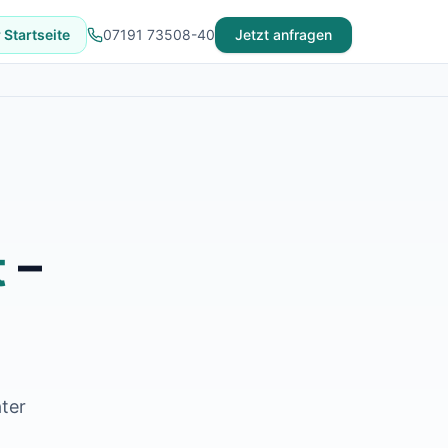
 Startseite
07191 73508-40
Jetzt anfragen
t
–
ter