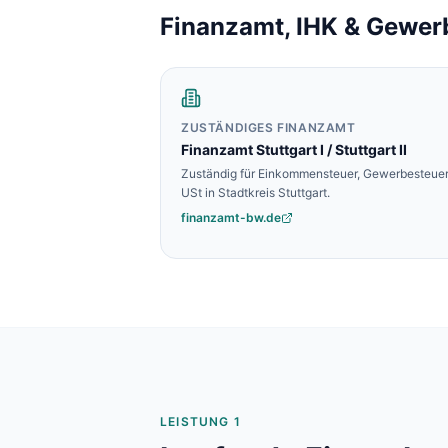
Baulohnabrechnung Backnang
Finanzamt, IHK & Gewer
Baulohnabrechnung Stuttgart
Baulohnabrechnung Heilbronn
Baulohnabrechnung Karlsruhe
ZUSTÄNDIGES FINANZAMT
Finanzamt
Stuttgart I / Stuttgart II
Zuständig für Einkommensteuer, Gewerbesteuer
USt in
Stadtkreis Stuttgart
.
finanzamt-bw.de
LEISTUNG 1