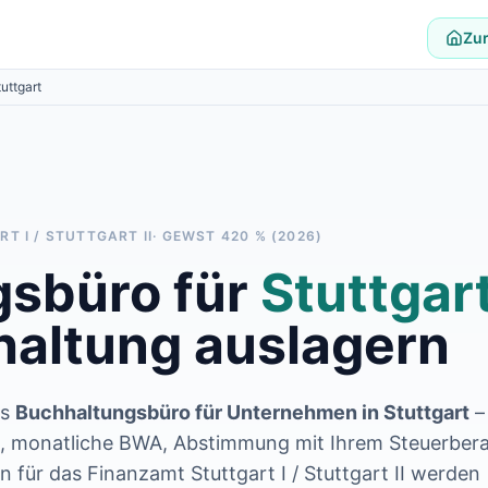
Zur
uttgart
T I / STUTTGART II
· GEWST
420
% (2026)
sbüro für
Stuttgar
altung auslagern
es
Buchhaltungsbüro für Unternehmen in
Stuttgart
–
m, monatliche BWA, Abstimmung mit Ihrem Steuerbera
 für das Finanzamt Stuttgart I / Stuttgart II werden