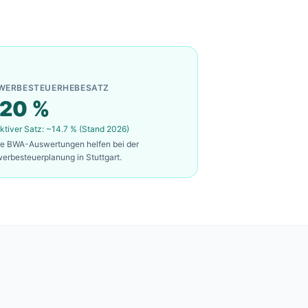
WERBESTEUERHEBESATZ
20
%
ktiver Satz: ~
14.7
% (Stand 2026)
re BWA-Auswertungen helfen bei der
erbesteuerplanung in
Stuttgart
.