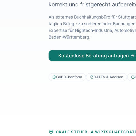
korrekt und fristgerecht aufbereit
Lohnabrechnung Freiburg
Lohnabrechnung Mannheim
Als externes Buchhaltungsbüro für
Stuttgart
Lohnabrechnung Heidelberg
täglich Belege zu sortieren oder Buchungen
Lohnabrechnung Ulm
Expertise für
Hightech-Industrie, Automoti
Lohnabrechnung Reutlingen
Baden-Württemberg
.
Lohnabrechnung Tübingen
Lohnabrechnung Pforzheim
Kostenlose Beratung anfragen
Lohnabrechnung Konstanz
Lohnabrechnung Ludwigsburg
Lohnabrechnung Esslingen am Neckar
GoBD-konform
DATEV & Addison
Finanzbuchhaltung Backnang
Finanzbuchhaltung Stuttgart
Finanzbuchhaltung Heilbronn
Finanzbuchhaltung Karlsruhe
Finanzbuchhaltung Freiburg
Finanzbuchhaltung Mannheim
Finanzbuchhaltung Heidelberg
Finanzbuchhaltung Ulm
LOKALE STEUER- & WIRTSCHAFTSDAT