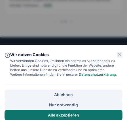
erbrachten Leistu…
mehr
2
/
3
Wir nutzen Cookies
Wir verwenden Cookies, um Ihnen ein optimales Nutzererlebnis zu
bieten. Einige sind notwendig für die Funktion der Website, andere
helfen uns, unsere Dienste zu verbessern und zu optimieren.
Weitere Informationen finden Sie in unserer
Datenschutzerklärung
.
Digitale Lohn- und Finanzbuchhaltung für kleine & mittlere
Betriebe. Schnell, zuverlässig und persönlich.
Ablehnen
Soll-Haben.digital GmbH
Geschäftsführer: Sven Hupfauf
Rembrandtstr. 14
Nur notwendig
71522 Backnang
Alle akzeptieren