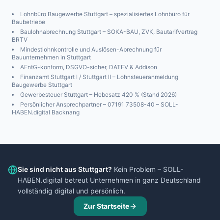
Lohnbüro Baugewerbe
Stuttgart
– spezialisiertes Lohnbüro für
Baubetriebe
Baulohnabrechnung
Stuttgart
– SOKA-BAU, ZVK, Bautarifvertrag
BRTV
Mindestlohnkontrolle und Auslösen-Abrechnung für
Bauunternehmen in
Stuttgart
AEntG-konform, DSGVO-sicher, DATEV & Addison
Finanzamt
Stuttgart I / Stuttgart II
– Lohnsteueranmeldung
Baugewerbe
Stuttgart
Gewerbesteuer
Stuttgart
– Hebesatz
420
% (Stand 2026)
Persönlicher Ansprechpartner – 07191 73508-40 – SOLL-
HABEN.digital Backnang
Sie sind nicht aus
Stuttgart
?
Kein Problem – SOLL-
HABEN.digital betreut Unternehmen in ganz Deutschland
vollständig digital und persönlich.
Zur Startseite