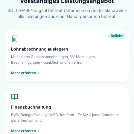
vollständiges Leistungsangebot
Sehen Sie unser komplettes Angebot für Ihr
Unternehmen – in 30 Sekunden alles auf einen
SOLL-HABEN.digital betreut Unternehmen deutschlandweit –
Blick.
alle Leistungen aus einer Hand, persönlich betreut.
Zur Startseite
Beliebt
Nein danke, ich bleibe auf dieser Seite
Lohnabrechnung auslagern
Monatliche Gehaltsabrechnungen, SV-Meldungen,
Bescheinigungen – pünktlich und fehlerfrei.
Mehr erfahren
Finanzbuchhaltung
BWA, Belegerfassung, GoBD-konform – für KMU jeder Branche in
ganz Deutschland.
Mehr erfahren