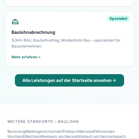
Spezialist
Baulohnabrechnung
SOKA-BAU, Bautarifvertrag, Mindestlohn Bau – spezialisiert für
Bauunternehmen.
Mehr erfahren
Alle Leistungen auf der Startseite ansehen
WEITERE STANDORTE – BAULOHN
Backnang
Waiblingen
Schorndorf
Fellbach
Weinstadt
Winnenden
Murrhardt
Welzheim
Remseck am Neckar
Marbach am Neckar
Aspach