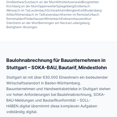
Großbottwar
Sulzbach an der Murr
Althütte
Auenwald
Burgstetten
Kirchberg an der Murr
Oppenweiler
Spiegelberg
Großerlach
Weissach im Tal
Leutenbach
Schwaikheim
Berglen
Korb
Rudersberg
Alfdorf
Allmersbach im Tal
Kaisersbach
Kernen im Remstal
Urbach
Remshalden
Plüderhausen
Winterbach
Erdmannhausen
Murr
Steinheim an der Murr
Benningen am Neckar
Ludwigsburg
Bietigheim-Bissingen
Baulohnabrechnung für Bauunternehmen in
Stuttgart
– SOKA-BAU, Bautarif, Mindestlohn
Stuttgart ist mit über 630.000 Einwohnern ein bedeutender
Wirtschaftsstandort in Baden-Württemberg.
Bauunternehmen und Handwerksbetriebe in Stuttgart stehen
vor hohen Anforderungen bei Baulohnabrechnung, SOKA-
BAU-Meldungen und Bautarifkonformität – SOLL-
HABEN.digital übernimmt diese komplexen Aufgaben
vollständig digital.