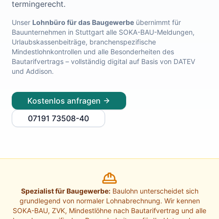
termingerecht.
Lohnabrechnung Freiburg
Lohnabrechnung Mannheim
Unser
Lohnbüro für das Baugewerbe
übernimmt für
Bauunternehmen in
Stuttgart
alle SOKA-BAU-Meldungen,
Lohnabrechnung Heidelberg
Urlaubskassenbeiträge, branchenspezifische
Lohnabrechnung Ulm
Mindestlohnkontrollen und alle Besonderheiten des
Lohnabrechnung Reutlingen
Bautarifvertrags – vollständig digital auf Basis von DATEV
Lohnabrechnung Tübingen
und Addison.
Lohnabrechnung Pforzheim
Lohnabrechnung Konstanz
Kostenlos anfragen
Lohnabrechnung Ludwigsburg
Lohnabrechnung Esslingen am Neckar
07191 73508-40
Finanzbuchhaltung Backnang
Finanzbuchhaltung Stuttgart
Finanzbuchhaltung Heilbronn
Finanzbuchhaltung Karlsruhe
Finanzbuchhaltung Freiburg
Finanzbuchhaltung Mannheim
Spezialist für Baugewerbe:
Baulohn unterscheidet sich
Finanzbuchhaltung Heidelberg
grundlegend von normaler Lohnabrechnung. Wir kennen
Finanzbuchhaltung Ulm
SOKA-BAU, ZVK, Mindestlöhne nach Bautarifvertrag und alle