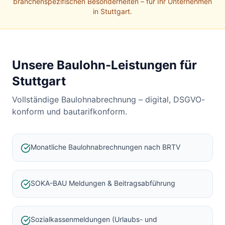
Baulohnabrechnung Backnang
branchenspezifischen Besonderheiten – für Ihr Unternehmen
in
Stuttgart
.
Baulohnabrechnung Stuttgart
Baulohnabrechnung Heilbronn
Baulohnabrechnung Karlsruhe
Unsere Baulohn-Leistungen für
Stuttgart
Vollständige Baulohnabrechnung – digital, DSGVO-
konform und bautarifkonform.
Monatliche Baulohnabrechnungen nach BRTV
SOKA-BAU Meldungen & Beitragsabführung
Sozialkassenmeldungen (Urlaubs- und