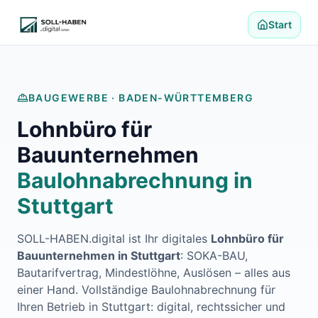
Lohnabrechnung auslagern
Finanzbuchhaltung auslagern
Start
E-Rechnung und Peppol
Digitale Personalakte 2027
Prozessoptimierung
Branchenlösungen
BAUGEWERBE ·
BADEN-WÜRTTEMBERG
ERFA und Seminare
Lohnbüro für
Helpdesk und Tools
Alle Standorte
Bauunternehmen
Über uns
Baulohnabrechnung in
Kontakt
Häufige Fragen FAQ
Stuttgart
Blog
Lohnabrechnung Backnang
SOLL-HABEN.digital ist Ihr digitales
Lohnbüro für
Lohnabrechnung Waiblingen
Bauunternehmen in
Stuttgart
: SOKA-BAU,
Lohnabrechnung Schorndorf
Bautarifvertrag, Mindestlöhne, Auslösen – alles aus
Lohnabrechnung Stuttgart
einer Hand. Vollständige Baulohnabrechnung für
Lohnabrechnung Heilbronn
Ihren Betrieb in
Stuttgart
: digital, rechtssicher und
Lohnabrechnung Karlsruhe